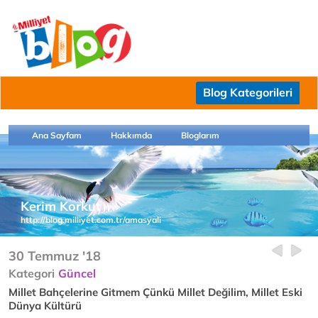
Blog Kategorileri
Ana Sayfam
Hakkımda
Bloglarım
Kerim Korkut
http://blog.milliyet.com.tr/amasyali
30 Temmuz '18
Kategori
Güncel
Millet Bahçelerine Gitmem Çünkü Millet Değilim, Millet Eski
Dünya Kültürü