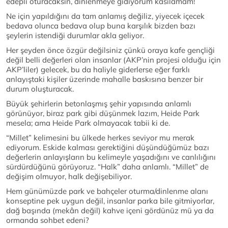
edepli oturacaksın, dinlenmeye gidiyorum kasılamam!
Ne için yapıldığını da tam anlamış değiliz, yiyecek içecek
bedava olunca bedava olup buna karşılık bizden bazı
şeylerin istendiği durumlar akla geliyor.
Her şeyden önce özgür değilsiniz çünkü oraya kafe gençliği
değil belli değerleri olan insanlar (AKP’nin projesi olduğu için
AKP’liler) gelecek, bu da haliyle giderlerse eğer farklı
anlayıştaki kişiler üzerinde mahalle baskısına benzer bir
durum oluşturacak.
Büyük şehirlerin betonlaşmış şehir yapısında anlamlı
görünüyor, biraz park gibi düşünmek lazım, Heide Park
mesela; ama Heide Park olmayacak tabii ki de.
“Millet” kelimesini bu ülkede herkes seviyor mu merak
ediyorum. Eskide kalması gerektiğini düşündüğümüz bazı
değerlerin anlayışların bu kelimeyle yaşadığını ve canlılığını
sürdürdüğünü görüyoruz. “Halk” daha anlamlı. “Millet” de
değişim olmuyor, halk değişebiliyor.
Hem günümüzde park ve bahçeler oturma/dinlenme alanı
konseptine pek uygun değil, insanlar parka bile gitmiyorlar,
dağ başında (mekân değil) kahve içeni gördünüz mü ya da
ormanda sohbet edeni?