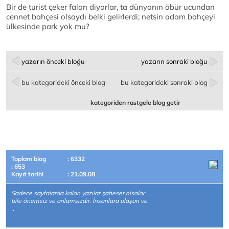
Bir de turist çeker falan diyorlar, ta dünyanın öbür ucundan
cennet bahçesi olsaydı belki gelirlerdi; netsin adam bahçeyi
ülkesinde park yok mu?
yazarın önceki bloğu
yazarın sonraki bloğu
bu kategorideki önceki blog
bu kategorideki sonraki blog
kategoriden rastgele blog getir
Toplam blog
: 6332
: 653
Kayıt tarihi
: 21.09.08
Sadece sayfalarda kalan yazılar şaheser olsalar
bile önemsiz ve anlamsızdır. İnsanlara ulaşan ve
..