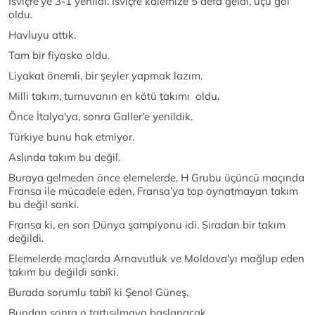
İsviçre’ye 3-1 yenildi. İsviçre kalemize 5 defa geldi, üçü gol
oldu.
Havluyu attık.
Tam bir fiyasko oldu.
Liyakat önemli, bir şeyler yapmak lazım.
Milli takım, turnuvanın en kötü takımı oldu.
Önce İtalya'ya, sonra Galler'e yenildik.
Türkiye bunu hak etmiyor.
Aslında takım bu değil.
Buraya gelmeden önce elemelerde, H Grubu üçüncü maçında
Fransa ile mücadele eden, Fransa’ya top oynatmayan takım
bu değil sanki.
Fransa ki, en son Dünya şampiyonu idi. Sıradan bir takım
değildi.
Elemelerde maçlarda Arnavutluk ve Moldova'yı mağlup eden
takım bu değildi sanki.
Burada sorumlu tabiî ki Şenol Güneş.
Bundan sonra o tartışılmaya başlanacak.