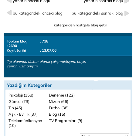
yazarın önceki bloğu
yazarın sonraki bloğu
bu kategorideki önceki blog
bu kategorideki sonraki blog
kategoriden rastgele blog getir
Toplam blog
: 718
: 2690
Kayıt tarihi
: 13.07.06
Tıp alanında doktor olarak çalışmaktayım, beyin
cerrahi uzmanıyım..
Yazdığım Kategoriler
Psikoloji (158)
Deneme (122)
Güncel (73)
Mizah (66)
Tıp (45)
Futbol (38)
Aşk - Evlilik (37)
Blog (15)
Telekomünikasyon
TV Programları (9)
(10)