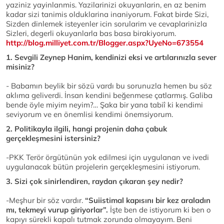
yaziniz yayinlanmis. Yazilarinizi okuyanlarin, en az benim
kadar sizi tanimis olduklarina inaniyorum. Fakat birde Sizi,
Sizden dinlemek isteyenler icin sorularim ve cevaplarinizla
Sizleri, degerli okuyanlarla bas basa birakiyorum.
http://blog.milliyet.com.tr/Blogger.aspx?UyeNo=673554
1. Sevgili Zeynep Hanim, kendinizi eksi ve artılarınızla sever
misiniz?
- Babamın beylik bir sözü vardı bu sorunuzla hemen bu söz
aklıma geliverdi. İnsan kendini beğenmese çatlarmış. Galiba
bende öyle miyim neyim?… Şaka bir yana tabiî ki kendimi
seviyorum ve en önemlisi kendimi önemsiyorum.
2. Politikayla ilgili, hangi projenin daha çabuk
gerçekleşmesini istersiniz?
-PKK Terör örgütünün yok edilmesi için uygulanan ve ivedi
uygulanacak bütün projelerin gerçekleşmesini istiyorum.
3. Sizi çok sinirlendiren, raydan çıkaran şey nedir?
-Meşhur bir söz vardır.
“Suiistimal kapısını bir kez araladın
mı, tekmeyi vurup giriyorlar”.
İşte ben de istiyorum ki ben o
kapıyı sürekli kapalı tutmak zorunda olmayayım. Beni