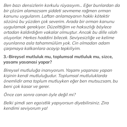
Ben bazı densizlerin korkulu rüyasıyım… Eğer bunlardan da
bir çözüm alamazsam şiddeti sevmeme rağmen orman
kanunu uygularım. Laftan anlamayanın hakkı kötektir
sözünü bu yüzden çok severim. Arada bir orman kanunu
uygulamak gerekiyor. Düzelttiğim ve haksızlığı böylece
ortadan kaldırdığım vakalar olmuştur. Ancak bu dille ıslah
oluyorlar. Herkes haddini bilecek. Seviyesizliğe ve kelime
oyunlarına asla tahammülüm yok. Cin olmadan adam
çarpmaya kalkanlara acayip tepkiliyim.
3.-Bireysel mutluluk mu, toplumsal mutluluk mu, sizce,
yasamı yasanasi yapar?
Bireysel mutluluğa inanıyorum. Yaşamı yaşanası yapan
kişinin kendi mutluluğudur. Toplumsal mutluluklarda
önemlidir ama toplum mutluyken eğer ben mutsuzsam, bu
beni çok kasar ve gerer.
Önce can sonra canan öyle değil mi?
Belki şimdi sen egoistlik yapıyorsun diyebilirsiniz. Zira
kendimi seviyorum ya!