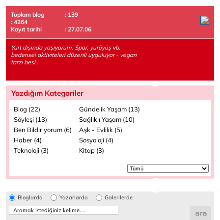
Toplam blog
: 139
: 4264
Kayıt tarihi
: 27.07.06
Yurt dışında yaşıyorum. Spor, yürüyüş vb.
bedensel aktiviteleri düzenli uyguluyor - vegan
tarzı besl..
Yazdığım Kategoriler
Blog (22)
Gündelik Yaşam (13)
Söyleşi (13)
Sağlıklı Yaşam (10)
Ben Bildiriyorum (6)
Aşk - Evlilik (5)
Haber (4)
Sosyoloji (4)
Teknoloji (3)
Kitap (3)
Bloglarda
Yazarlarda
Galerilerde