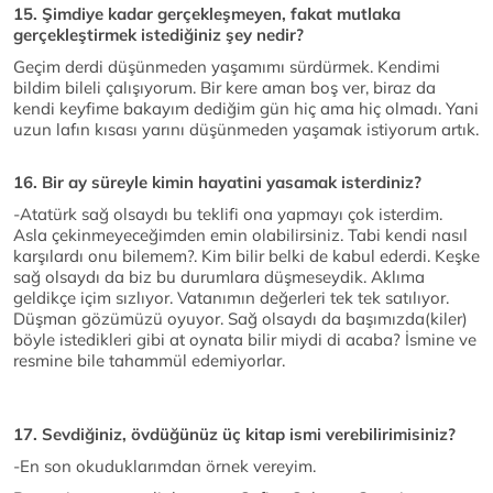
15. Şimdiye kadar gerçekleşmeyen, fakat mutlaka
gerçekleştirmek istediğiniz şey nedir?
Geçim derdi düşünmeden yaşamımı sürdürmek. Kendimi
bildim bileli çalışıyorum. Bir kere aman boş ver, biraz da
kendi keyfime bakayım dediğim gün hiç ama hiç olmadı. Yani
uzun lafın kısası yarını düşünmeden yaşamak istiyorum artık.
16. Bir ay süreyle kimin hayatini yasamak isterdiniz?
-Atatürk sağ olsaydı bu teklifi ona yapmayı çok isterdim.
Asla çekinmeyeceğimden emin olabilirsiniz. Tabi kendi nasıl
karşılardı onu bilemem?. Kim bilir belki de kabul ederdi. Keşke
sağ olsaydı da biz bu durumlara düşmeseydik. Aklıma
geldikçe içim sızlıyor. Vatanımın değerleri tek tek satılıyor.
Düşman gözümüzü oyuyor. Sağ olsaydı da başımızda(kiler)
böyle istedikleri gibi at oynata bilir miydi di acaba? İsmine ve
resmine bile tahammül edemiyorlar.
17. Sevdiğiniz, övdüğünüz üç kitap ismi verebilirimisiniz?
-En son okuduklarımdan örnek vereyim.