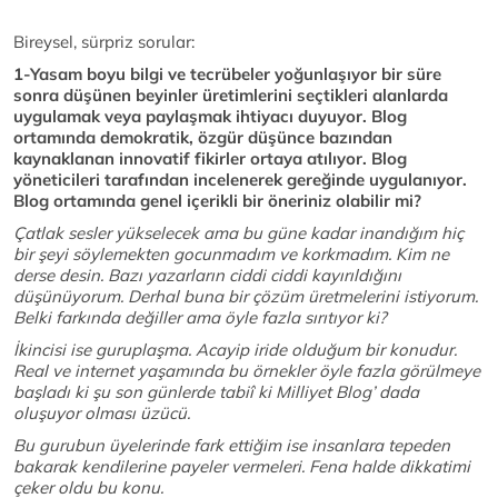
Bireysel, sürpriz sorular:
1-Yasam boyu bilgi ve tecrübeler yoğunlaşıyor bir süre
sonra düşünen beyinler üretimlerini seçtikleri alanlarda
uygulamak veya paylaşmak ihtiyacı duyuyor. Blog
ortamında demokratik, özgür düşünce bazından
kaynaklanan innovatif fikirler ortaya atılıyor. Blog
yöneticileri tarafından incelenerek gereğinde uygulanıyor.
Blog ortamında genel içerikli bir öneriniz olabilir mi?
Çatlak sesler yükselecek ama bu güne kadar inandığım hiç
bir şeyi söylemekten gocunmadım ve korkmadım. Kim ne
derse desin. Bazı yazarların ciddi ciddi kayırıldığını
düşünüyorum. Derhal buna bir çözüm üretmelerini istiyorum.
Belki farkında değiller ama öyle fazla sırıtıyor ki?
İkincisi ise guruplaşma. Acayip iride olduğum bir konudur.
Real ve internet yaşamında bu örnekler öyle fazla görülmeye
başladı ki şu son günlerde tabiî ki Milliyet Blog’ dada
oluşuyor olması üzücü.
Bu gurubun üyelerinde fark ettiğim ise insanlara tepeden
bakarak kendilerine payeler vermeleri. Fena halde dikkatimi
çeker oldu bu konu.