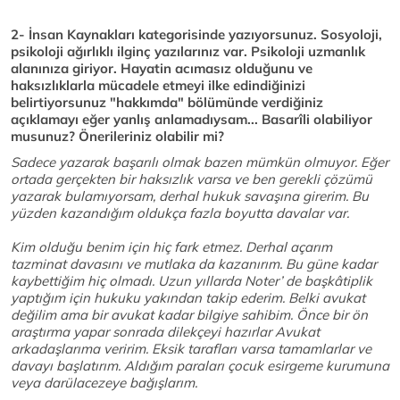
2- İnsan Kaynakları kategorisinde yazıyorsunuz. Sosyoloji,
psikoloji ağırlıklı ilginç yazılarınız var. Psikoloji uzmanlık
alanınıza giriyor. Hayatin acımasız olduğunu ve
haksızlıklarla mücadele etmeyi ilke edindiğinizi
belirtiyorsunuz "hakkımda" bölümünde verdiğiniz
açıklamayı eğer yanlış anlamadıysam... Basarîli olabiliyor
musunuz? Önerileriniz olabilir mi?
Sadece yazarak başarılı olmak bazen mümkün olmuyor. Eğer
ortada gerçekten bir haksızlık varsa ve ben gerekli çözümü
yazarak bulamıyorsam, derhal hukuk savaşına girerim. Bu
yüzden kazandığım oldukça fazla boyutta davalar var.
Kim olduğu benim için hiç fark etmez. Derhal açarım
tazminat davasını ve mutlaka da kazanırım. Bu güne kadar
kaybettiğim hiç olmadı. Uzun yıllarda Noter’ de başkâtiplik
yaptığım için hukuku yakından takip ederim. Belki avukat
değilim ama bir avukat kadar bilgiye sahibim. Önce bir ön
araştırma yapar sonrada dilekçeyi hazırlar Avukat
arkadaşlarıma veririm. Eksik tarafları varsa tamamlarlar ve
davayı başlatırım. Aldığım paraları çocuk esirgeme kurumuna
veya darülacezeye bağışlarım.