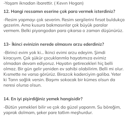
-Yaşam iknadan ibarettir. ( Kevın Hogan)
12. Hangi ressamın eserine çok para vermek isterdiniz?
-Resim yapmayı çok severim. Resim sergilerini fırsat buldukça
gezerim. Ama kusura bakmasınlar çok büyük paralar
vermem. Belki piyangodan para çıkarsa o zaman düşünürüz.
13- İkinci evinizin nerede olmasını arzu ederdiniz?
-Birinci evim yok ki… İkinci evimi arzu edeyim. Şimdi
kiracıyım. Çok şükür çocuklarımla hayatımıza evimiz
olmadan devam ediyoruz. Hayatın getirecekleri hiç belli
olmaz. Bir gün gelir yeniden ev sahibi olabilirim. Belli mi olur.
Kısmette ne varsa görürüz. Birazcık kaderciyim galiba. Yeter
ki Tanrı sağlık versin. Başımı sokacak bir kümes olsun da
neresi olursa olsun.
14. En iyi pişirdiğiniz yemek hangisidir?
-Bütün yemekleri bilir ve çok da güzel yaparım. Su böreğim,
yaprak dolmam, şeker pare tatlım meşhurdur.