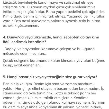
küçücük beyinleriyle kandırmaya ve suiistimal etmeye
çalışmasınlar. O zaman raydan çıkar çok sinirlenirim ve
intikamım çok güçlü olur. Bunu yapan bedelini çok ağır öder.
Kim olduğu benim için hiç fark etmez. Yaşamda belli kurallar
vardır. Ben nasıl uyuyorsam onlarda uyacak. Asla bunlara
esneklik gösteremem.
4. Dünya'da veya ülkemizde, hangi sebepten dolayı kimi
ödüllendirmek isterdiniz?
-Doğayı ve hayvanları korumaya çalışan ve bu uğurda
mücadele eden insanları…
Çocuk esirgeme kurumunda kalan kimsesiz yavruları bağrına
basıp, evlat edinenleri…
5. Hangi basariniz veya yeteneğiniz size gurur veriyor?
Ben bir iş koliğim. Benim için saat ve zaman mevhumu
yoktur. Hangi işe elimi attıysam başarmadan bırakmadım. İş
camiasında da öyle tanınırım. Hatta iş arkadaşlarım her
zaman işimde ki hırsımı takdir etmişlerdir. Kendime
güvenirim. İşimde asla geri planda kalmayı sevmem.. Sanırım
bu azmim sayesinde kariyerimin ilk yıllarını yönetici olarak,