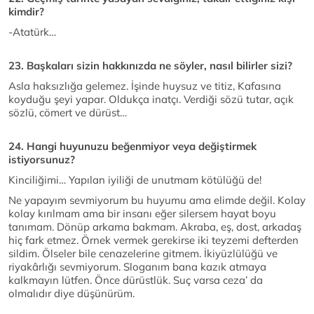
kimdir?
-Atatürk…
23. Başkaları sizin hakkınızda ne söyler, nasıl bilirler sizi?
Asla haksızlığa gelemez. İşinde huysuz ve titiz, Kafasına
koyduğu şeyi yapar. Oldukça inatçı. Verdiği sözü tutar, açık
sözlü, cömert ve dürüst…
24. Hangi huyunuzu beğenmiyor veya değiştirmek
istiyorsunuz?
Kinciliğimi… Yapılan iyiliği de unutmam kötülüğü de!
Ne yapayım sevmiyorum bu huyumu ama elimde değil. Kolay
kolay kırılmam ama bir insanı eğer silersem hayat boyu
tanımam. Dönüp arkama bakmam. Akraba, eş, dost, arkadaş
hiç fark etmez. Örnek vermek gerekirse iki teyzemi defterden
sildim. Ölseler bile cenazelerine gitmem. İkiyüzlülüğü ve
riyakârlığı sevmiyorum. Sloganım bana kazık atmaya
kalkmayın lütfen. Önce dürüstlük. Suç varsa ceza’ da
olmalıdır diye düşünürüm.