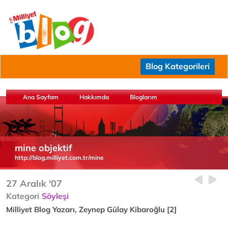
Blog Kategorileri
Ana Sayfam
Hakkımda
Bloglarım
mine objektif
http://blog.milliyet.com.tr/mine
27 Aralık '07
Kategori
Söyleşi
Milliyet Blog Yazarı, Zeynep Gülay Kibaroğlu [2]