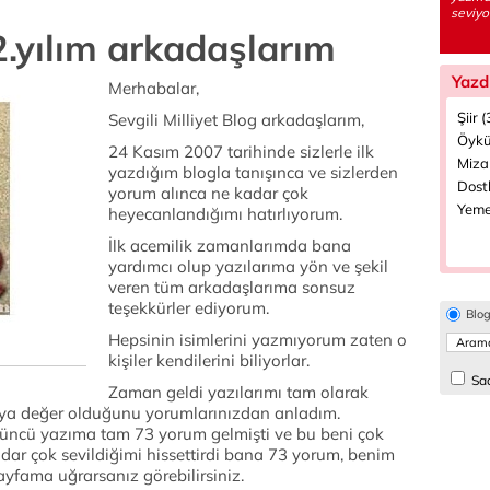
seviyo
2.yılım arkadaşlarım
Yazd
Merhabalar,
Şiir 
Sevgili Milliyet Blog arkadaşlarım,
Öykü
24 Kasım 2007 tarihinde sizlerle ilk
Miza
yazdığım blogla tanışınca ve sizlerden
Dostl
yorum alınca ne kadar çok
Yeme
heyecanlandığımı hatırlıyorum.
İlk acemilik zamanlarımda bana
yardımcı olup yazılarıma yön ve şekil
veren tüm arkadaşlarıma sonsuz
teşekkürler ediyorum.
Blo
Hepsinin isimlerini yazmıyorum zaten o
kişiler kendilerini biliyorlar.
Sad
Zaman geldi yazılarımı tam olarak
ya değer olduğunu yorumlarınızdan anladım.
ncü yazıma tam 73 yorum gelmişti ve bu beni çok
adar çok sevildiğimi hissettirdi bana 73 yorum, benim
sayfama uğrarsanız görebilirsiniz.