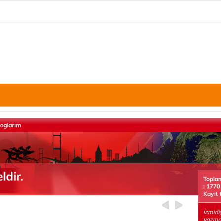
loglarım
dir.
Topla
: 1770
Kayıt 
İzmirl
yazma