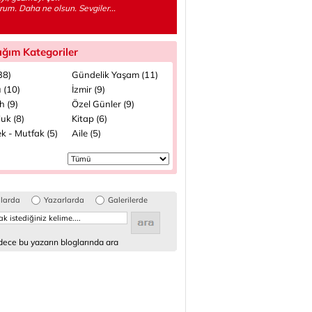
rum. Daha ne olsun. Sevgiler...
ığım Kategoriler
(38)
Gündelik Yaşam (11)
 (10)
İzmir (9)
h (9)
Özel Günler (9)
uk (8)
Kitap (6)
k - Mutfak (5)
Aile (5)
glarda
Yazarlarda
Galerilerde
ece bu yazarın bloglarında ara