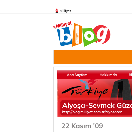
Milliyet
Ana Sayfam
Hakkımda
B
Alyoşa-Sevmek Güzel
http://blog.milliyet.com.tr/alyosacan
22 Kasım '09