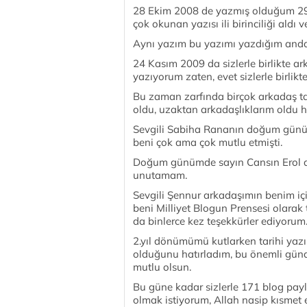
28 Ekim 2008 de yazmış olduğum 29 
çok okunan yazısı ili birinciliği aldı v
Aynı yazım bu yazımı yazdığım and
24 Kasım 2009 da sizlerle birlikte ar
yazıyorum zaten, evet sizlerle birli
Bu zaman zarfında birçok arkadaş ta
oldu, uzaktan arkadaşlıklarım oldu h
Sevgili Sabiha Rananın doğum günü
beni çok ama çok mutlu etmişti.
Doğum günümde sayın Cansın Erol a
unutamam.
Sevgili Şennur arkadaşımın benim iç
beni Milliyet Blogun Prensesi olara
da binlerce kez teşekkürler ediyorum
2.yıl dönümümü kutlarken tarihi ya
olduğunu hatırladım, bu önemli gün
mutlu olsun.
Bu güne kadar sizlerle 171 blog payla
olmak istiyorum, Allah nasip kısmet e