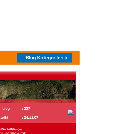
Blog Kategorileri
m blog
: 227
tarihi
: 24.11.07
iyim, okumayı,
yı, gezmeyi çok