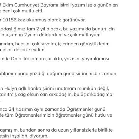
Ekim Cumhuriyet Bayramı isimli yazım ise o günün en
e beni çok mutlu etti.
a 10156 kez okunmuş olarak görünüyor.
kadaşlığımız tam 2 yıl olacak, bu yazımı da bunun için
kte oluşumun 2.yılını doldurdum ve çok mutluyum.
nıdım, hepsini çok sevdim, içlerinden görüştüklerim
epsini de çok sevdim.
mde Onlar kocaman çocuktu, yazısını yayımlaması
blamın bana yazdığı doğum günü şiirini hiçbir zaman
in Hülya adlı harika şiirini unutmam mümkün değil,
k tanıtmış sağ olsun can arkadaşım, bu üç arkadaşıma
.
zınca 24 Kasımın aynı zamanda Öğretmenler günü
de tüm Öğretmenlerimizin öğretmenler günü kutlu ve
şmışım, bundan sonra da uzun yıllar sizlerle birlikte
tsin inşallah, diyorum.