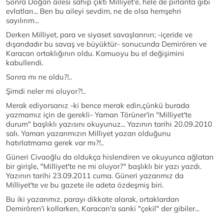
Sonra Doğan ailesi sahip çıktı Milliyet'e, hele de pırlanta gibi
evlatları... Ben bu aileyi sevdim, ne de olsa hemşehri
sayılırım...
Derken Milliyet, para ve siyaset savaşlarının; -içeride ve
dışarıdadır bu savaş ve büyüktür- sonucunda Demirören ve
Karacan ortaklığının oldu. Kamuoyu bu el değişimini
kabullendi.
Sonra mı ne oldu?!..
Şimdi neler mi oluyor?!..
Merak ediyorsanız -ki bence merak edin,çünkü burada
yazmamız için de gerekli- Yaman Törüner'in "Milliyet'te
durum" başlıklı yazısını okuyunuz... Yazının tarihi 20.09.2010
salı. Yaman yazarımızın Milliyet yazarı olduğunu
hatırlatmama gerek var mı?!..
Güneri Civaoğlu da oldukça hislendiren ve okuyunca ağlatan
bir girişle, "Milliyet'te ne mi oluyor?" başlıklı bir yazı yazdı.
Yazının tarihi 23.09.2011 cuma. Güneri yazarımız da
Milliyet'te ve bu gazete ile adeta özdeşmiş biri.
Bu iki yazarımız, parayı dikkate alarak, ortaklardan
Demirören'i kollarken, Karacan'a sanki "çekil" der gibiler...