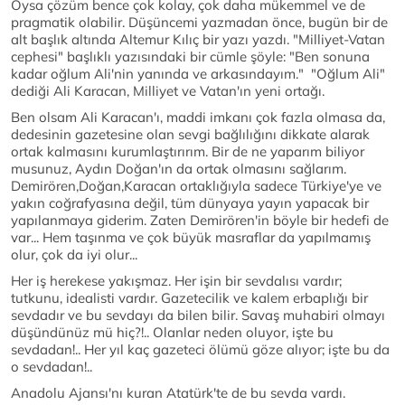
Oysa çözüm bence çok kolay, çok daha mükemmel ve de
pragmatik olabilir. Düşüncemi yazmadan önce, bugün bir de
alt başlık altında Altemur Kılıç bir yazı yazdı. "Milliyet-Vatan
cephesi" başlıklı yazısındaki bir cümle şöyle: "Ben sonuna
kadar oğlum Ali'nin yanında ve arkasındayım." "Oğlum Ali"
dediği Ali Karacan, Milliyet ve Vatan'ın yeni ortağı.
Ben olsam Ali Karacan'ı, maddi imkanı çok fazla olmasa da,
dedesinin gazetesine olan sevgi bağlılığını dikkate alarak
ortak kalmasını kurumlaştırırım. Bir de ne yaparım biliyor
musunuz, Aydın Doğan'ın da ortak olmasını sağlarım.
Demirören,Doğan,Karacan ortaklığıyla sadece Türkiye'ye ve
yakın coğrafyasına değil, tüm dünyaya yayın yapacak bir
yapılanmaya giderim. Zaten Demirören'in böyle bir hedefi de
var... Hem taşınma ve çok büyük masraflar da yapılmamış
olur, çok da iyi olur...
Her iş herekese yakışmaz. Her işin bir sevdalısı vardır;
tutkunu, idealisti vardır. Gazetecilik ve kalem erbaplığı bir
sevdadır ve bu sevdayı da bilen bilir. Savaş muhabiri olmayı
düşündünüz mü hiç?!.. Olanlar neden oluyor, işte bu
sevdadan!.. Her yıl kaç gazeteci ölümü göze alıyor; işte bu da
o sevdadan!..
Anadolu Ajansı'nı kuran Atatürk'te de bu sevda vardı.