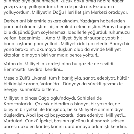
alınmaz diye düşünmeden, küçük daktilomla habire haber
yazıp yazıp yolluyordum, hem de posta ile. Erzurum'a
yolluyordum. Milliyet'in Doğu İlleri İletişim Merkezi oradaydı.
Derken ani bir emirle askere alındım. Yazdığım haberlerden
para pul almamıştım, hiç merak da etmemiştim. Parayı bugün
bile düşündüğüm söylenemez. İdeallerle yoğurduk ruhumuzu
ve fani bedenimizi... Ama Milliyet, öyle bir sürpriz yaptı ki;
bana, kışlama para yolladı. Milliyet ciddi gazetedir. Parayı bir
yana bırakalım, okumaya düşkün olup da evinde Milliyet
kitapları olmayan biri var mıdır; bence yoktur!..
Vatan da, Milliyet'in kardeşi olan bu gazete de sevildi.
Benimsetti, sevdirdi kendini...
Mesela Zülfü Livaneli tüm kibarlığıyla, sanat, edebiyat, kültür
birikimiyle orada, Vatan'da... Dünyayı da sürekli gezmekte...
Sevgiyi sunmakta bizlere...
Milliyet'in binası Cağaloğlu'ndaydı. Sahipleri de
Karacanlar'dı... Çok sık giderdim o binaya, bir yazarla, ne
bileyim bir yetkili ile tanışır da, belki Milliyet'e alınırım diye
düşlerdim. Abdi İpekçi başyazardı, idare edeniydi Milliyet'i...
Vurdular!.. Çünkü İpekçi, basının gücünü kullanarak seksen
öncesi dökülen kardeş kanını durdurmaya adamıştı kendini.