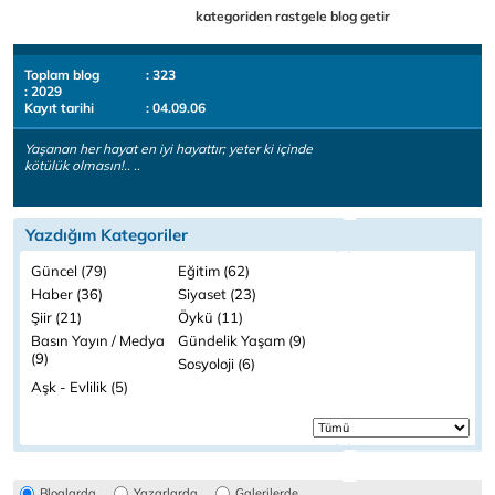
kategoriden rastgele blog getir
Toplam blog
: 323
: 2029
Kayıt tarihi
: 04.09.06
Yaşanan her hayat en iyi hayattır; yeter ki içinde
kötülük olmasın!.. ..
Yazdığım Kategoriler
Güncel (79)
Eğitim (62)
Haber (36)
Siyaset (23)
Şiir (21)
Öykü (11)
Basın Yayın / Medya
Gündelik Yaşam (9)
(9)
Sosyoloji (6)
Aşk - Evlilik (5)
Bloglarda
Yazarlarda
Galerilerde