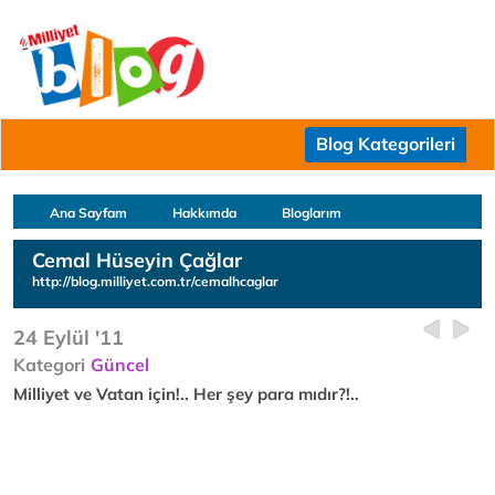
Blog Kategorileri
Ana Sayfam
Hakkımda
Bloglarım
Cemal Hüseyin Çağlar
http://blog.milliyet.com.tr/cemalhcaglar
24 Eylül '11
Kategori
Güncel
Milliyet ve Vatan için!.. Her şey para mıdır?!..