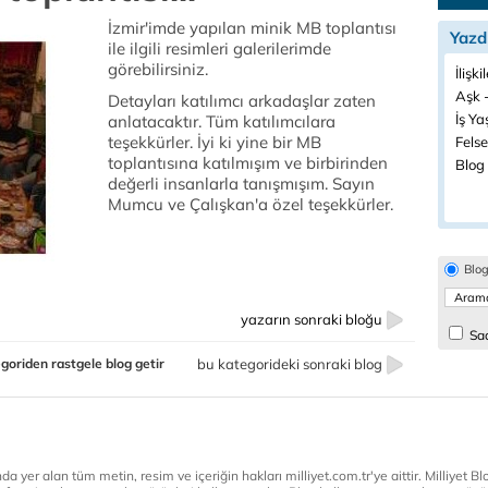
İzmir'imde yapılan minik MB toplantısı
Yazd
ile ilgili resimleri galerilerimde
görebilirsiniz.
İlişki
Aşk -
Detayları katılımcı arkadaşlar zaten
İş Ya
anlatacaktır. Tüm katılımcılara
teşekkürler. İyi ki yine bir MB
Felse
toplantısına katılmışım ve birbirinden
Blog 
değerli insanlarla tanışmışım. Sayın
Mumcu ve Çalışkan'a özel teşekkürler.
Blo
yazarın sonraki bloğu
Sad
goriden rastgele blog getir
bu kategorideki sonraki blog
a yer alan tüm metin, resim ve içeriğin hakları milliyet.com.tr'ye aittir. Milliyet Blog