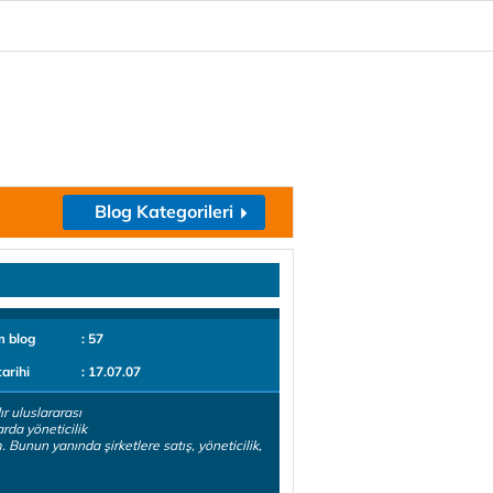
Blog Kategorileri
m blog
: 57
tarihi
: 17.07.07
ır uluslararası
arda yöneticilik
. Bunun yanında şirketlere satış, yöneticilik,