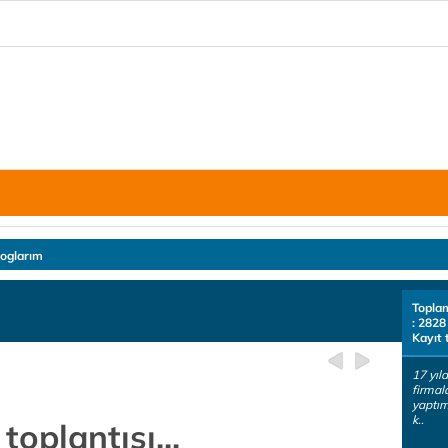
loglarım
Topla
: 2828
Kayıt 
17 yıld
firmal
yaptım
k..
toplantısı...