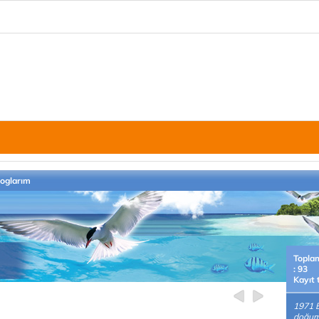
loglarım
Topla
: 93
Kayıt 
1971 B
doğuml