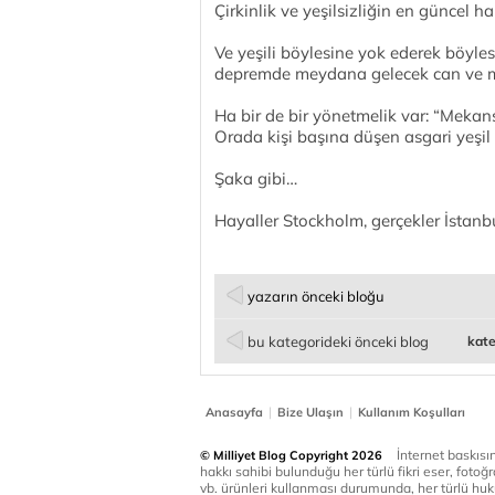
Çirkinlik ve yeşilsizliğin en güncel h
Ve yeşili böylesine yok ederek böyle
depremde meydana gelecek can ve ma
Ha bir de bir yönetmelik var: “Mekan
Orada kişi başına düşen asgari yeşil 
Şaka gibi…
Hayaller Stockholm, gerçekler İstanbul
yazarın önceki bloğu
bu kategorideki önceki blog
kate
|
|
Anasayfa
Bize Ulaşın
Kullanım Koşulları
İnternet baskısınd
© Milliyet Blog Copyright 2026
hakkı sahibi bulunduğu her türlü fikri eser, fotoğr
vb. ürünleri kullanması durumunda, her türlü huku