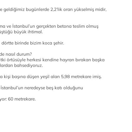
e geldiğimiz bugünlerde 2,2’lik oran yükselmiş midir,
ma ve İstanbul’un gerçekten betona teslim olmuş
düştüğü büyük ihtimal.
dörtte birinde bizim koca şehir.
nde nasıl durum?
itki örtüsüyle herkesi kendine hayran bırakan başka
onlardan bahsediyoruz.
a kişi başına düşen yeşil alan 5,98 metrekare imiş.
İstanbul’un neredeyse beş katı olduğunu
or: 60 metrekare.