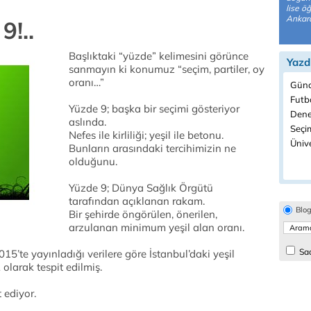
lise ö
Ankara
!..
Başlıktaki “yüzde” kelimesini görünce
Yazd
sanmayın ki konumuz “seçim, partiler, oy
oranı…”
Günc
Futbo
Yüzde 9; başka bir seçimi gösteriyor
Dene
aslında.
Seçim
Nefes ile kirliliği; yeşil ile betonu.
Ünive
Bunların arasındaki tercihimizin ne
olduğunu.
Yüzde 9; Dünya Sağlık Örgütü
tarafından açıklanan rakam.
Blo
Bir şehirde öngörülen, önerilen,
arzulanan minimum yeşil alan oranı.
Sad
5’te yayınladığı verilere göre İstanbul’daki yeşil
olarak tespit edilmiş.
 ediyor.