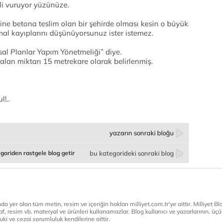
ali vuruyor yüzünüze.
sine betona teslim olan bir şehirde olması kesin o büyük
l kayıplarını düşünüyorsunuz ister istemez.
sal Planlar Yapım Yönetmeliği” diye.
alan miktarı 15 metrekare olarak belirlenmiş.
!..
yazarın sonraki bloğu
goriden rastgele blog getir
bu kategorideki sonraki blog
a yer alan tüm metin, resim ve içeriğin hakları milliyet.com.tr'ye aittir. Milliyet Blog
af, resim vb. materyal ve ürünleri kullanamazlar. Blog kullanıcı ve yazarlarının, üçün
ki ve cezai sorumluluk kendilerine aittir.