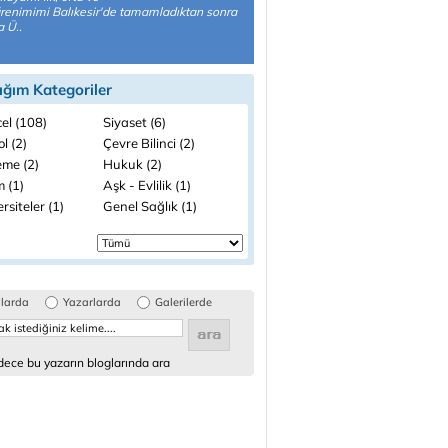
ğrenimimi Balıkesir'de tamamladıktan sonra
 Ü..
ığım Kategoriler
el (108)
Siyaset (6)
l (2)
Çevre Bilinci (2)
me (2)
Hukuk (2)
 (1)
Aşk - Evlilik (1)
rsiteler (1)
Genel Sağlık (1)
glarda
Yazarlarda
Galerilerde
ece bu yazarın bloglarında ara