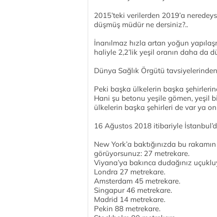
2015’teki verilerden 2019’a neredeys
düşmüş müdür ne dersiniz?..
İnanılmaz hızla artan yoğun yapılaş
haliyle 2,2’lik yeşil oranın daha da 
Dünya Sağlık Örgütü tavsiyelerinden 
Peki başka ülkelerin başka şehirleri
Hani şu betonu yeşile gömen, yeşil b
ülkelerin başka şehirleri de var ya 
16 Ağustos 2018 itibariyle İstanbul’d
New York’a baktığınızda bu rakamın 
görüyorsunuz: 27 metrekare.
Viyana’ya bakınca dudağınız uçukluy
Londra 27 metrekare.
Amsterdam 45 metrekare.
Singapur 46 metrekare.
Madrid 14 metrekare.
Pekin 88 metrekare.