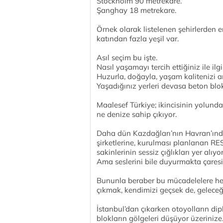
Stockholm 90 metrekare.
Şanghay 18 metrekare.
Örnek olarak listelenen şehirlerden e
katından fazla yeşil var.
Asıl seçim bu işte.
Nasıl yaşamayı tercih ettiğiniz ile ilgil
Huzurla, doğayla, yaşam kalitenizi art
Yaşadığınız yerleri devasa beton blok
Maalesef Türkiye; ikincisinin yolunda 
ne denize sahip çıkıyor.
Daha dün Kazdağları’nın Havran’ınd
şirketlerine, kurulması planlanan RES’
sakinlerinin sessiz çığlıkları yer alı
Ama seslerini bile duyurmakta çaresiz
Bununla beraber bu mücadelelere her
çıkmak, kendimizi geçsek de, geleceğ
İstanbul’dan çıkarken otoyolların dip
blokların gölgeleri düşüyor üzerinize