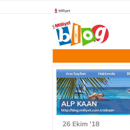
Milliyet
Ana Sayfam
Hakkımda
B
ALP KAAN
http://blog.milliyet.com.tr/akaan
26 Ekim '18