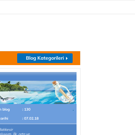
Blog Kategorileri
m blog
: 130
tarihi
: 07.02.18
alıkesir
uyum. İlk, orta ve