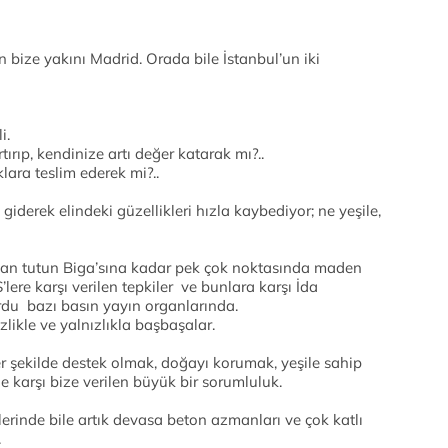
n bize yakını Madrid. Orada bile İstanbul’un iki
i.
ırıp, kendinize artı değer katarak mı?..
lara teslim ederek mi?..
giderek elindeki güzellikleri hızla kaybediyor; ne yeşile,
an tutun Biga’sına kadar pek çok noktasında maden
lere karşı verilen tepkiler ve bunlara karşı İda
yordu bazı basın yayın organlarında.
likle ve yalnızlıkla başbaşalar.
 şekilde destek olmak, doğayı korumak, yeşile sahip
e karşı bize verilen büyük bir sorumluluk.
lerinde bile artık devasa beton azmanları ve çok katlı
.