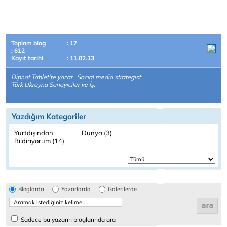
Toplam blog
: 17
: 612
Kayıt tarihi
: 11.02.13
Dipnot Tablet'te yazar Social media strategist
Türk Ukrayna Sanayiciler ve İş..
Yazdığım Kategoriler
Yurtdışından
Dünya (3)
Bildiriyorum (14)
Bloglarda
Yazarlarda
Galerilerde
Sadece bu yazarın bloglarında ara