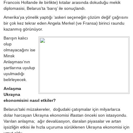
Francois Hollande ile birlikte) kıtalar arasında dokuduğu mekik
diplomasisi, Belarus’ta ‘barış’ ile sonuçlandı.
Amerika’ya yönelik yaptığı ‘askeri seçeneğin çözüm değil’ çağrısını
bir çok kez tekrar eden Angela Merkel (ve Fransa) birinci raundu
kazanmış görünüyor.
Barışın kalıcı
olup
olmayacağını ise
Minsk
Anlaşması’nın
şartlarına uyulup
uyulmadığı
belirleyecek.
Anlaşma
Ukrayna
ekonomisini nasıl etkiler?
Belarus’taki müzakereler, doğudaki çatışmalar için milyarlarca
dolar harcayan Ukrayna ekonomisi iflastan önceki son istasyondu.
Varılan anlaşma; ağır devalüasyon, daralan piyasalar ve artan
işsizliğin etkisi ile hızla uçuruma sürüklenen Ukrayna ekonomisi için