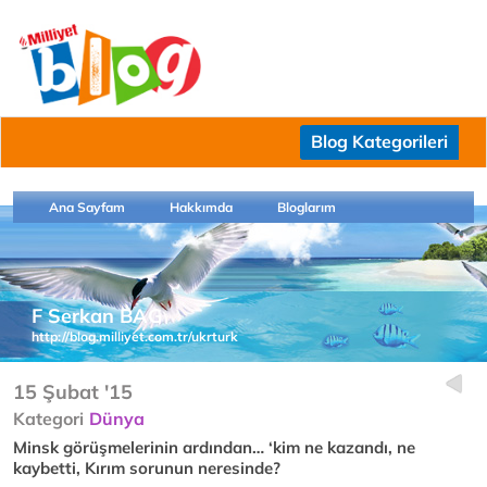
Blog Kategorileri
Ana Sayfam
Hakkımda
Bloglarım
F Serkan BAG
http://blog.milliyet.com.tr/ukrturk
15 Şubat '15
Kategori
Dünya
Minsk görüşmelerinin ardından… ‘kim ne kazandı, ne
kaybetti, Kırım sorunun neresinde?