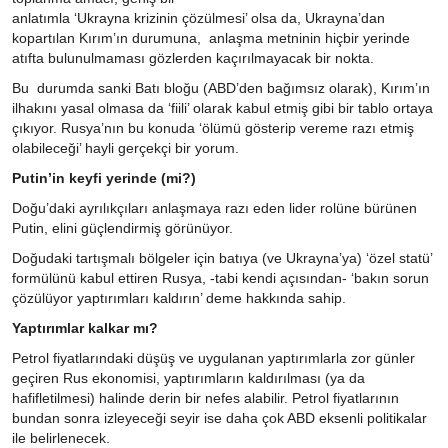
anlatımla ‘Ukrayna krizinin çözülmesi’ olsa da, Ukrayna’dan
kopartılan Kırım’ın durumuna, anlaşma metninin hiçbir yerinde
atıfta bulunulmaması gözlerden kaçırılmayacak bir nokta.
Bu durumda sanki Batı bloğu (ABD’den bağımsız olarak), Kırım’ın
ilhakını yasal olmasa da ‘fiili’ olarak kabul etmiş gibi bir tablo ortaya
çıkıyor. Rusya’nın bu konuda ‘ölümü gösterip vereme razı etmiş
olabileceği’ hayli gerçekçi bir yorum.
Putin’in keyfi yerinde (mi?)
Doğu’daki ayrılıkçıları anlaşmaya razı eden lider rolüne bürünen
Putin, elini güçlendirmiş görünüyor.
Doğudaki tartışmalı bölgeler için batıya (ve Ukrayna’ya) ‘özel statü’
formülünü kabul ettiren Rusya, -tabi kendi açısından- ‘bakın sorun
çözülüyor yaptırımları kaldırın’ deme hakkında sahip.
Yaptırımlar kalkar mı?
Petrol fiyatlarındaki düşüş ve uygulanan yaptırımlarla zor günler
geçiren Rus ekonomisi, yaptırımların kaldırılması (ya da
hafifletilmesi) halinde derin bir nefes alabilir. Petrol fiyatlarının
bundan sonra izleyeceği seyir ise daha çok ABD eksenli politikalar
ile belirlenecek.