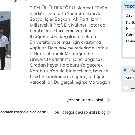
Yazd
9 EYLÜL Ü. REKTÖRÜ Mehmet Füzün
verdiği sözü tuttu.Yanında ekibiyle
Arkeo
Sosyal İşler Başkanı Ak Parti İzmir
Kültü
Milletvekili Prof. Dr. Nükhet Hotar’da
Efsan
beraberinde inceleme yaptılar.
Gönül
İlköğretimden boşalan bir okulu
Ünive
üniversite yapılması için araştırma
yaptılar. Bazı hayırseverlerinde katkısı
dikkate alınarak Mordoğan bir
Üniversite kazanma şansı doğacak.
Oradan heyet Karaburun’a geçerek
Karaburun’da da bir inceleme, bazı ek
Blo
tesisler kurulması için görüş birliğine
varacaklar. Bu gerçekleşirse Mordoğan
Sad
yazarın sonraki bloğu
goriden rastgele blog getir
bu kategorideki sonraki blog