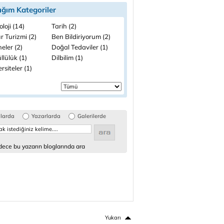
ığım Kategoriler
loji (14)
Tarih (2)
r Turizmi (2)
Ben Bildiriyorum (2)
eler (2)
Doğal Tedaviler (1)
lülük (1)
Dilbilim (1)
rsiteler (1)
glarda
Yazarlarda
Galerilerde
ece bu yazarın bloglarında ara
Yukarı