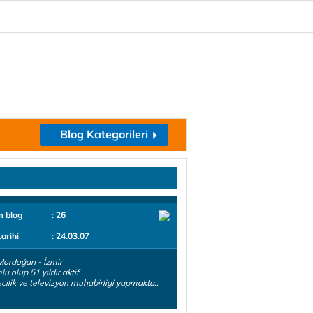
Blog Kategorileri
m blog
: 26
tarihi
: 24.03.07
ordoğan - İzmir
u olup 51 yıldır aktif
cilik ve televizyon muhabirligi yapmakta..