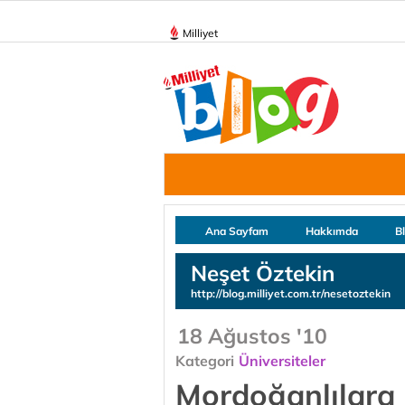
Milliyet
Ana Sayfam
Hakkımda
B
Neşet Öztekin
http://blog.milliyet.com.tr/nesetoztekin
18 Ağustos '10
Kategori
Üniversiteler
Mordoğanlılara