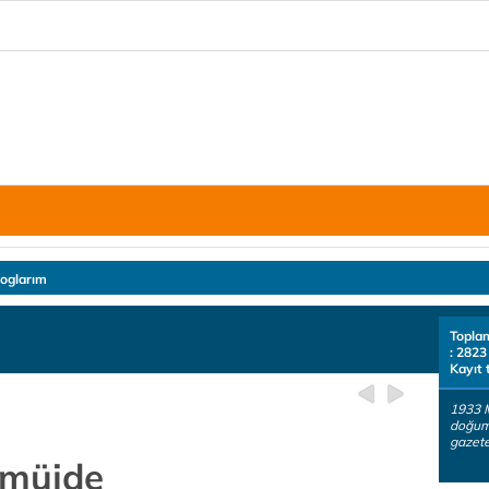
loglarım
Topla
: 2823
Kayıt 
1933 M
doğuml
gazete
 müjde