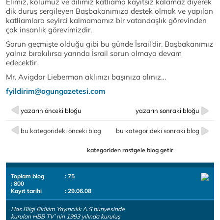
Elimiz, kolumuz ve dilimiz katliama kayıtsız kalamaz diyerek
dik duruş sergileyen Başbakanımıza destek olmak ve yapılan
katliamlara seyirci kalmamamız bir vatandaşlık görevinden
çok insanlık görevimizdir.
Sorun geçmişte olduğu gibi bu günde İsrail’dir. Başbakanımız
yalnız bırakılırsa yarında İsrail sorun olmaya devam
edecektir.
Mr. Avigdor Lieberman aklınızı başınıza alınız…
fyildirim@ogungazetesi.com
yazarın önceki bloğu
yazarın sonraki bloğu
bu kategorideki önceki blog
bu kategorideki sonraki blog
kategoriden rastgele blog getir
Toplam blog
: 75
: 800
Kayıt tarihi
: 29.06.08
Has Bilgi Birikim Yayıncılık A.S bünyesinde
kurulan HBB TV`nin 1993 yılında kuruluş