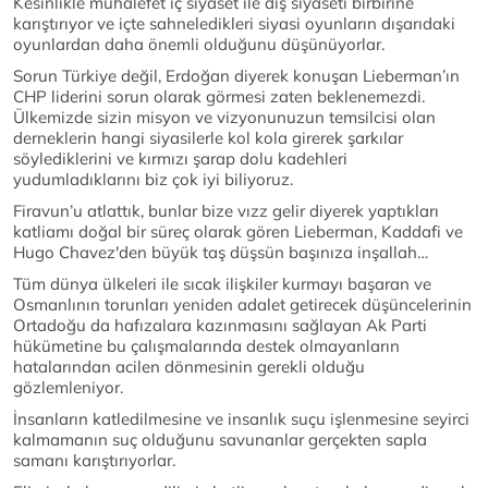
Kesinlikle muhalefet iç siyaset ile dış siyaseti birbirine
karıştırıyor ve içte sahneledikleri siyasi oyunların dışarıdaki
oyunlardan daha önemli olduğunu düşünüyorlar.
Sorun Türkiye değil, Erdoğan diyerek konuşan Lieberman’ın
CHP liderini sorun olarak görmesi zaten beklenemezdi.
Ülkemizde sizin misyon ve vizyonunuzun temsilcisi olan
derneklerin hangi siyasilerle kol kola girerek şarkılar
söylediklerini ve kırmızı şarap dolu kadehleri
yudumladıklarını biz çok iyi biliyoruz.
Firavun’u atlattık, bunlar bize vızz gelir diyerek yaptıkları
katliamı doğal bir süreç olarak gören Lieberman, Kaddafi ve
Hugo Chavez'den büyük taş düşsün başınıza inşallah…
Tüm dünya ülkeleri ile sıcak ilişkiler kurmayı başaran ve
Osmanlının torunları yeniden adalet getirecek düşüncelerinin
Ortadoğu da hafızalara kazınmasını sağlayan Ak Parti
hükümetine bu çalışmalarında destek olmayanların
hatalarından acilen dönmesinin gerekli olduğu
gözlemleniyor.
İnsanların katledilmesine ve insanlık suçu işlenmesine seyirci
kalmamanın suç olduğunu savunanlar gerçekten sapla
samanı karıştırıyorlar.