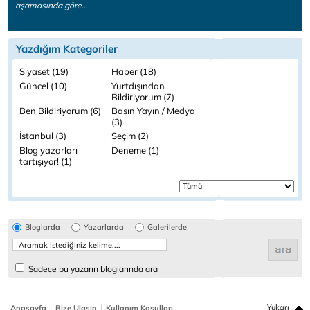
aşamasında göre..
Yazdığım Kategoriler
Siyaset (19)
Haber (18)
Güncel (10)
Yurtdışından
Bildiriyorum (7)
Ben Bildiriyorum (6)
Basın Yayın / Medya
(3)
İstanbul (3)
Seçim (2)
Blog yazarları
Deneme (1)
tartışıyor! (1)
Bloglarda
Yazarlarda
Galerilerde
Sadece bu yazarın bloglarında ara
|
|
Yukarı
Anasayfa
Bize Ulaşın
Kullanım Koşulları