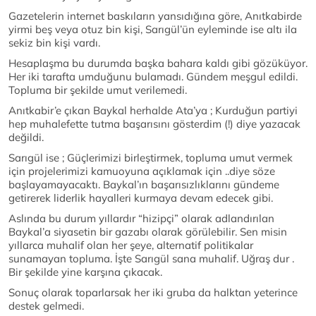
Gazetelerin internet baskıların yansıdığına göre, Anıtkabirde
yirmi beş veya otuz bin kişi, Sarıgül’ün eyleminde ise altı ila
sekiz bin kişi vardı.
Hesaplaşma bu durumda başka bahara kaldı gibi gözüküyor.
Her iki tarafta umduğunu bulamadı. Gündem meşgul edildi.
Topluma bir şekilde umut verilemedi.
Anıtkabir’e çıkan Baykal herhalde Ata’ya ; Kurduğun partiyi
hep muhalefette tutma başarısını gösterdim (!) diye yazacak
değildi.
Sarıgül ise ; Güçlerimizi birleştirmek, topluma umut vermek
için projelerimizi kamuoyuna açıklamak için ..diye söze
başlayamayacaktı. Baykal’ın başarısızlıklarını gündeme
getirerek liderlik hayalleri kurmaya devam edecek gibi.
Aslında bu durum yıllardır “hizipçi” olarak adlandırılan
Baykal’a siyasetin bir gazabı olarak görülebilir. Sen misin
yıllarca muhalif olan her şeye, alternatif politikalar
sunamayan topluma. İşte Sarıgül sana muhalif. Uğraş dur .
Bir şekilde yine karşına çıkacak.
Sonuç olarak toparlarsak her iki gruba da halktan yeterince
destek gelmedi.