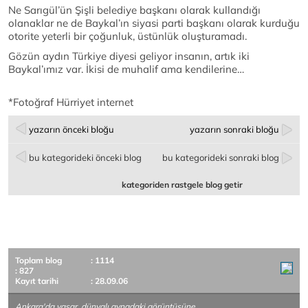
Ne Sarıgül’ün Şişli belediye başkanı olarak kullandığı
olanaklar ne de Baykal’ın siyasi parti başkanı olarak kurduğu
otorite yeterli bir çoğunluk, üstünlük oluşturamadı.
Gözün aydın Türkiye diyesi geliyor insanın, artık iki
Baykal’ımız var. İkisi de muhalif ama kendilerine…
*Fotoğraf Hürriyet internet
yazarın önceki bloğu
yazarın sonraki bloğu
bu kategorideki önceki blog
bu kategorideki sonraki blog
kategoriden rastgele blog getir
Toplam blog
: 1114
: 827
Kayıt tarihi
: 28.09.06
Ankara'da yaşar, dünyalı,aynadaki görüntüsüne