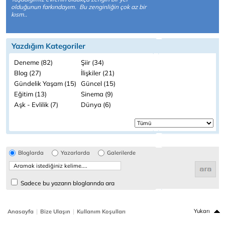
olduğunun farkındayım. Bu zenginliğin çok az bir
kısm..
Yazdığım Kategoriler
Deneme (82)
Şiir (34)
Blog (27)
İlişkiler (21)
Gündelik Yaşam (15)
Güncel (15)
Eğitim (13)
Sinema (9)
Aşk - Evlilik (7)
Dünya (6)
Bloglarda
Yazarlarda
Galerilerde
Sadece bu yazarın bloglarında ara
|
|
Yukarı
Anasayfa
Bize Ulaşın
Kullanım Koşulları