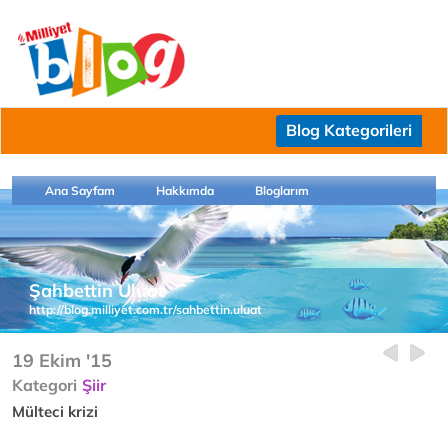
Blog Kategorileri
Ana Sayfam
Hakkımda
Bloglarım
Şahbettin Uluat
http://blog.milliyet.com.tr/sahbettin.uluat
19 Ekim '15
Kategori
Şiir
Mülteci krizi