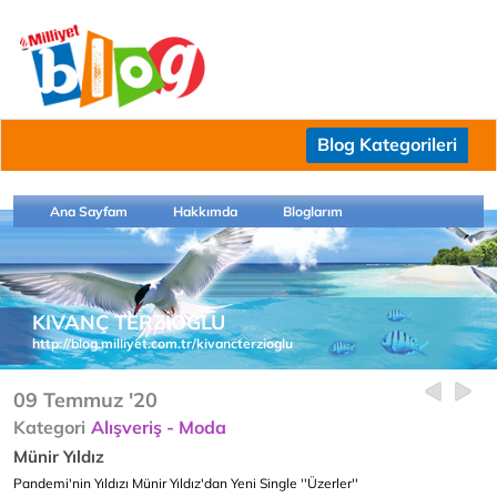
Blog Kategorileri
Ana Sayfam
Hakkımda
Bloglarım
KIVANÇ TERZİOĞLU
http://blog.milliyet.com.tr/kivancterzioglu
09 Temmuz '20
Kategori
Alışveriş - Moda
Münir Yıldız
Pandemi'nin Yıldızı Münir Yıldız'dan Yeni Single ''Üzerler''