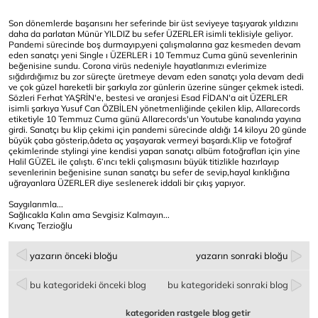
Son dönemlerde başarısını her seferinde bir üst seviyeye taşıyarak yıldızını
daha da parlatan Münür YILDIZ bu sefer ÜZERLER isimli teklisiyle geliyor.
Pandemi sürecinde boş durmayıp,yeni çalışmalarına gaz kesmeden devam
eden sanatçı yeni Single ı ÜZERLER i 10 Temmuz Cuma günü sevenlerinin
beğenisine sundu. Corona virüs nedeniyle hayatlarımızı evlerimize
sığdırdığımız bu zor süreçte üretmeye devam eden sanatçı yola devam dedi
ve çok güzel hareketli bir şarkıyla zor günlerin üzerine sünger çekmek istedi.
Sözleri Ferhat YAŞRİN'e, bestesi ve aranjesi Esad FİDAN'a ait ÜZERLER
isimli şarkıya Yusuf Can ÖZBİLEN yönetmenliğinde çekilen klip, Allarecords
etiketiyle 10 Temmuz Cuma günü Allarecords'un Youtube kanalında yayına
girdi. Sanatçı bu klip çekimi için pandemi sürecinde aldığı 14 kiloyu 20 günde
büyük çaba gösterip,âdeta aç yaşayarak vermeyi başardı.Klip ve fotoğraf
çekimlerinde stylingi yine kendisi yapan sanatçı albüm fotoğrafları için yine
Halil GÜZEL ile çalıştı. 6’ıncı tekli çalışmasını büyük titizlikle hazırlayıp
sevenlerinin beğenisine sunan sanatçı bu sefer de sevip,hayal kırıklığına
uğrayanlara ÜZERLER diye seslenerek iddali bir çıkış yapıyor.
Saygılarımla...
Sağlıcakla Kalın ama Sevgisiz Kalmayın...
Kıvanç Terzioğlu
yazarın önceki bloğu
yazarın sonraki bloğu
bu kategorideki önceki blog
bu kategorideki sonraki blog
kategoriden rastgele blog getir