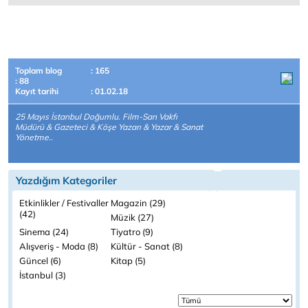
Toplam blog
: 165
: 88
Kayıt tarihi
: 01.02.18
25 Mayıs İstanbul Doğumlu. Film-San Vakfı
Müdürü & Gazeteci & Köşe Yazarı & Yazar & Sanat
Yönetme..
Yazdığım Kategoriler
Etkinlikler / Festivaller
Magazin (29)
(42)
Müzik (27)
Sinema (24)
Tiyatro (9)
Alışveriş - Moda (8)
Kültür - Sanat (8)
Güncel (6)
Kitap (5)
İstanbul (3)