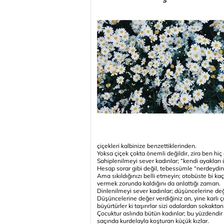
çiçekleri kalbinize benzettiklerinden.
Yoksa çiçek çokta önemli değildir, zira ben hi
Sahiplenilmeyi sever kadınlar; “kendi ayaklar
Hesap sorar gibi değil, tebessümle “nerdeydin”
Ama sıkıldığınızı belli etmeyin; otobüste bi kaç
vermek zorunda kaldığını da anlattığı zaman.
Dinlenilmeyi sever kadınlar; düşüncelerine değ
Düşüncelerine değer verdiğiniz an, yine karlı 
büyürtürler ki taşırırlar sizi odalardan sokaktan
Çocuktur aslında bütün kadınlar; bu yüzdendir 
saçında kurdelayla koşturan küçük kızlar.