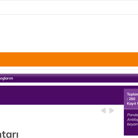
loglarım
Topla
: 260
Kayıt 
Pandal
Antilop
boyama
htarı