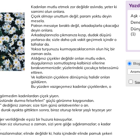
Yazd
Kadınları mutlu etmek zor değildir aslında, yeter ki
samimi olun onlara.
Aşk -
Çiçek almayı unuttum değil; param yoktu deyin
mesela.
Dene
Patron mesaiye bıraktı değil, arkadaşlarla çıkacağız
Düny
deyin onlara.
(1)
Arkadaşlarınızla çıkmanıza kızıp, dudak düşürü
yorlarsa da; sizle daha çok vakit geçirmek içindir o
tafralar da.
Yoksa turşunuzu kurmayacaklar;emin olun hiç bir
zaman asla.
Aldığınız çiçekler değildir onları mutlu eden,
duygularınızı somutlaştırıp kalbinizi ellerine
Blo
bırakıvermenizdir; yüzlerindeki çocukça tebessümü
ettiren.
Ve kalbinizin çiçeklere dönüşmüş halidir onları
güldüren.
Sad
Bu yüzden vazgeçemez kadınlar çiçeklerden, o
ç görmedim kadınlardan çiçek yiyen.
ı üstünde durma felsefeleri” güçlü görünme kaygısından.
 dediğiniz zaman; size tüm günü anlatıverirler o an.
 durak ayakta gittikten sonra, biraz oturup tekrar yaşlı teyzeye yer
er verildiğinde eşsiz bir huzura kavuşurlar.
çıkan siz olursunuz o zaman, sizi yere göğe sığdıramazlar; o kadar
.
nazlanmalar; elinde değildir ki; hala içindedir elinde pamuk şekeri