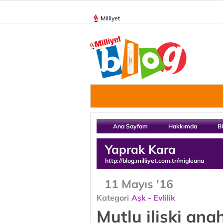
Milliyet
Ana Sayfam
Hakkımda
B
Yaprak Kara
http://blog.milliyet.com.tr/migleana
11 Mayıs '16
Kategori
Aşk - Evlilik
Mutlu ilişki ana