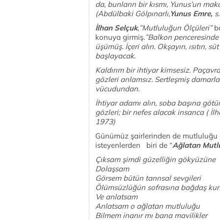
da, bunların bir kısmı, Yunus’un maka
(Abdülbaki Gölpınarlı,
Yunus Emre,
s.
İlhan Selçuk
,
”Mutluluğun Ölçüleri”
b
konuya girmiş.
”Balkon penceresinde m
üşümüş. İçeri alın. Okşayın, ısıtın, 
başlayacak.
Kaldırım bir ihtiyar kimsesiz. Paçavra
gözleri anlamsız. Sertleşmiş damarla
vücudundan.
İhtiyar adamı alın, soba başına götür
gözleri; bir nefes alacak insanca ( İl
1973)
Günümüz şairlerinden de mutluluğu a
isteyenlerden biri de “
Ağlatan Mutl
Çıksam şimdi güzelliğin gökyüzüne
Dolaşsam
Görsem bütün tanrısal sevgileri
Ölümsüzlüğün sofrasına bağdaş ku
Ve anlatsam
Anlatsam o ağlatan mutluluğu
Bilmem inanır mı bana mavilikler