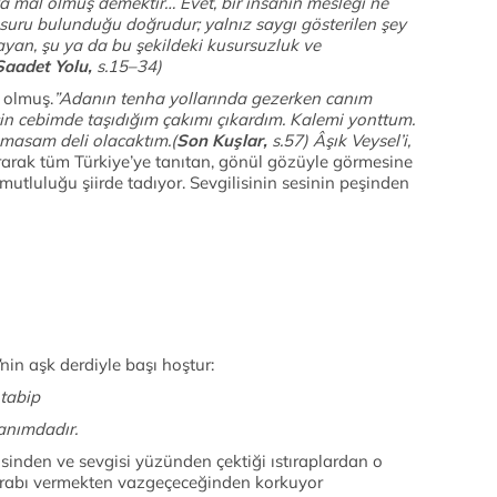
a mal olmuş demektir… Evet, bir insanın mesleği ne
nsuru bulunduğu doğrudur; yalnız saygı gösterilen şey
layan, şu ya da bu şekildeki kusursuzluk ve
Saadet Yolu,
s.15–34)
 olmuş.
”Adanın tenha yollarında gezerken canım
çin cebimde taşıdığım çakımı çıkardım. Kalemi yonttum.
masam deli olacaktım.(
Son Kuşlar,
s.57)
Âşık Veysel’i,
rarak tüm Türkiye’ye tanıtan, gönül gözüyle görmesine
mutluluğu şiirde tadıyor. Sevgilisinin sesinin peşinden
:
r ses böler uykumu,
r var ki, ben onu,
ıran bu sesin.
nin aşk derdiyle başı hoştur:
 el çek ilacımdan tabip
anımdadır.
sinden ve sevgisi yüzünden çektiği ıstıraplardan o
stırabı vermekten vazgeçeceğinden korkuyor