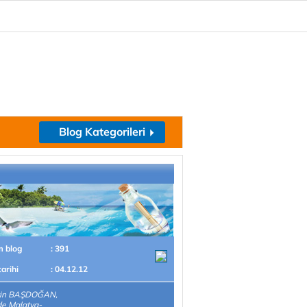
Blog Kategorileri
m blog
: 391
tarihi
: 04.12.12
in BAŞDOĞAN,
de Malatya-