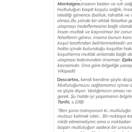
Montaigne,
insanın beden ve ruh sağl
mutluluğun başat koşulu sağlık. İnsan
istediği gönence (bolluk, rahatlık ve
olmaz.
Bu yönde bir ahlak felsefesi g
ulaşmayı hedeflemesine bağlı olarak
İnsan mutlak ve kaçınılmaz bir zorunl
felsefenin görevi, insana bunun kanıtl
koşul tarafından belirlenmektedir; a
hatta içinde bulunduğu koşullar hak
koşullarına mutlak anlamda bağlı değ
ulaşması bakımından önemser.
Epik
kavramıdır. Ona göre bilgeliğe yaraşa
Vikipedi)
Descartes,
kendi kendine şöyle düşü
Mutluluğumuzu sağlamamız içinse ak
ve şöyle diyor:
Varlığımızın amacı ne
gerek. Şu halde iyi yaşamanın bilgile
Tarihi,
s.108)
“Ben şuna inanıyorum ki, mutluluğa aç
mutsuz kalmak ister… Bir noktaya ka
inkâr etmemeliyim; ama o noktadan s
başarı mutluluğun sadece bir unsuru