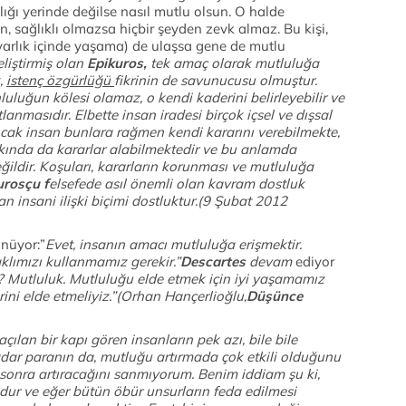
ığı yerinde değilse nasıl mutlu olsun. O halde
, sağlıklı olmazsa hiçbir şeyden zevk almaz. Bu kişi,
 varlık içinde yaşama) de ulaşsa gene de mutlu
eliştirmiş olan
Epikuros,
tek amaç olarak mutluluğa
,
istenç özgürlüğü
fikrinin de savunucusu olmuştur.
uluğun kölesi olamaz, o kendi kaderini belirleyebilir ve
anmasıdır. Elbette insan iradesi birçok içsel ve dışsal
ncak insan bunlara rağmen kendi kararını verebilmekte,
kında da kararlar alabilmektedir ve bu anlamda
ildir. Koşuları, kararların korunması ve mutluluğa
urosçu f
elsefede asıl önemli olan kavram dostluk
n insani ilişki biçimi dostluktur.(9 Şubat 2012
nüyor:”
Evet, insanın amacı mutluluğa erişmektir.
lımızı kullanmamız gerekir.”
Descartes
devam
ediyor
? Mutluluk. Mutluluğu elde etmek için iyi yaşamamız
rini elde etmeliyiz.”(Orhan Hançerlioğlu,
Düşünce
ılan bir kapı gören insanların pek azı, bile bile
dar paranın da, mutluğu artırmada çok etkili olduğunu
onra artıracağını sanmıyorum. Benim iddiam şu ki,
dur ve eğer bütün öbür unsurların feda edilmesi