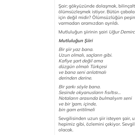
Şair; gökyüzünde dolaşmak, bilinçalt
ölümsüzleşmek istiyor. Bütün çabal
için değil midir? Ölümsüzlüğün peş
varmadan aramızdan ayrıldı.
Mutluluğun şiirinin şairi
Uğur Demir
Mutluluğun Şiiri
Bir şiir yaz bana.
Uzun olmalı, saçların gibi.
Kafiye şart değil ama
düzgün olmalı Türkçesi
ve bana seni anlatmalı
derinden derine.
Bir şarkı söyle bana.
Sesinde okyanusların fısıltısı…
Notaların arasında bulmalıyım seni
ve bir ‘gam, içinde,
bin gam eritilmeli
Sevgilisinden uzun şiir isteyen şair, u
hepimiz gibi, özlemini çekiyor. Sevg
olacak.