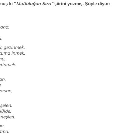
muş ki “
Mutluluğun Sırrı”
şiirini yazmış. Şöyle diyor:
şana,
:
, gezinmek,
kuma inmek.
nu,
erinmek.
an,
p
arsan,
şelen.
ülde,
üneşlen.
ma.
tma.