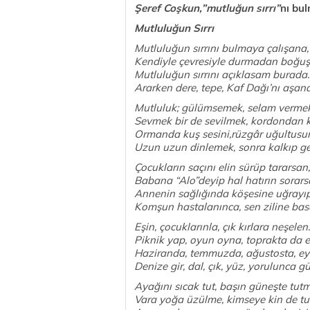
Şeref Coşkun,”mutluğun sırrı”
nı bul
Mutluluğun Sırrı
Mutluluğun sırrını bulmaya çalışana,
Kendiyle çevresiyle durmadan boğu
Mutluluğun sırrını açıklasam burada.
Ararken dere, tepe, Kaf Dağı’nı aşana
Mutluluk; gülümsemek, selam vermek
Sevmek bir de sevilmek, kordondan 
Ormanda kuş sesini,rüzgâr uğultusu
Uzun uzun dinlemek, sonra kalkıp g
Çocukların saçını elin sürüp tararsan,
Babana “Alo”deyip hal hatırın sorars
Annenin sağlığında köşesine uğrayı
Komşun hastalanınca, sen ziline bas
Eşin, çocuklarınla, çık kırlara neşelen.
Piknik yap, oyun oyna, toprakta da e
Haziranda, temmuzda, ağustosta, eyl
Denize gir, dal, çık, yüz, yorulunca g
Ayağını sıcak tut, başın güneşte tut
Vara yoğa üzülme, kimseye kin de tu