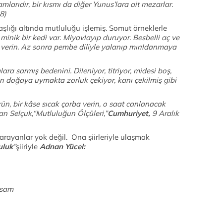
mlarıdır, bir kısmı da diğer Yunus’lara ait mezarlar.
8)
aşlığı altında mutluluğu işlemiş. Somut örneklerle
inik bir kedi var. Miyavlayıp duruyor. Besbelli aç ve
süt verin. Az sonra pembe diliyle yalanıp mırıldanmaya
lara sarmış bedenini. Dileniyor, titriyor, midesi boş,
rı doğaya uymakta zorluk çekiyor, kanı çekilmiş gibi
ün, bir kâse sıcak çorba verin, o saat canlanacak
han Selçuk,“Mutluluğun Ölçüleri,”
Cumhuriyet,
9 Aralık
rayanlar yok değil. Ona şiirleriyle ulaşmak
uluk
”
şiiriyle
Adnan Yücel:
rsam