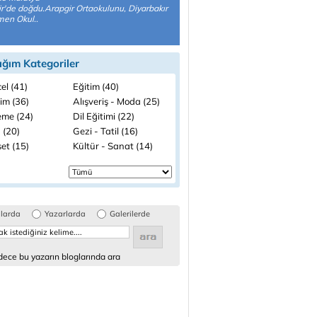
r'de doğdu.Arapgir Ortaokulunu, Diyarbakır
en Okul..
ığım Kategoriler
el (41)
Eğitim (40)
lim (36)
Alışveriş - Moda (25)
me (24)
Dil Eğitimi (22)
 (20)
Gezi - Tatil (16)
et (15)
Kültür - Sanat (14)
glarda
Yazarlarda
Galerilerde
ece bu yazarın bloglarında ara