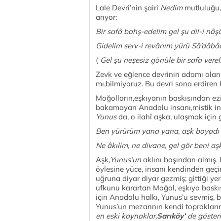
Lale Devri’nin şairi
Nedim
mutluluğu,
arıyor:
Bir safâ bahş-ede
Gidelim serv-i revânım yürü Sâ’dâbâ
(
Gel şu neşesiz gönüle bir safa ver
Zevk ve eğlence devrinin adamı ola
mı,bilmiyoruz. Bu devri sona erdiren
Moğolların,eşkıyanın baskısından ezil
bakamayan Anadolu insanı,mistik in
Yunus
da, o ilahî aşka, ulaşmak için 
Ben yürürüm yana ya
Ne âkılim, ne divane, gel gör beni aşk
Aşk,
Yunus’un
aklını başından almış. D
öylesine yüce, insanı kendinden geçir
uğruna diyar diyar gezmiş; gittiği ye
ufkunu karartan Moğol, eşkıya baskıs
için Anadolu halkı, Yunus’u sevmiş, 
Yunus’un mezarının kendi toprakları
en eski kaynaklar,
Sarıköy’
de gösteri