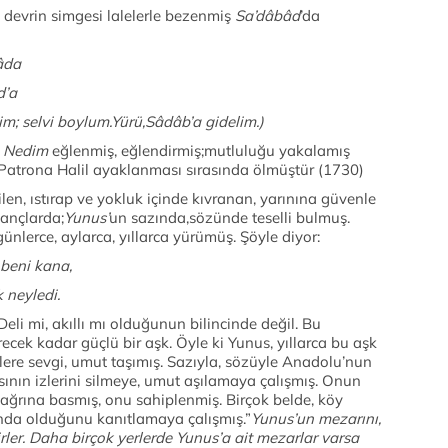
 devrin simgesi lalelerle bezenmiş
Sa’dâbâd
’da
lim gel şu dil-i nâşâda
d’a
elim; selvi boylum.Yürü,Sâdâb’a gidelim.)
n
Nedim
eğlenmiş, eğlendirmiş;mutluluğu yakalamış
 Patrona Halil ayaklanması sırasında ölmüştür (1730)
en, ıstırap ve yokluk içinde kıvranan, yarınına güvenle
ançlarda;
Yunus’
un sazında,sözünde teselli bulmuş.
günlerce, aylarca, yıllarca yürümüş. Şöyle diyor:
na, aşk boyadı beni kana,
 neyledi.
eli mi, akıllı mı olduğunun bilincinde değil. Bu
ecek kadar güçlü bir aşk. Öyle ki Yunus, yıllarca bu aşk
rlere sevgi, umut taşımış. Sazıyla, sözüyle Anadolu’nun
ının izlerini silmeye, umut aşılamaya çalışmış. Onun
bağrına basmış, onu sahiplenmiş. Birçok belde, köy
nda olduğunu kanıtlamaya çalışmış.”
Yunus’un mezarını,
rler. Daha birçok yerlerde Yunus’a ait mezarlar varsa