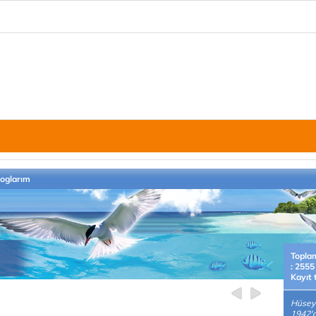
loglarım
Topla
: 2555
Kayıt 
Hüsey
1942'