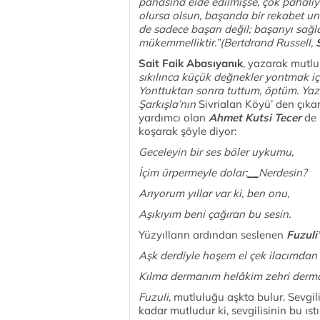
pahasına elde edilmişse, çok pahalıy
olursa olsun, başarıda bir rekabet u
de sadece başarı değil; başarıyı sağ
mükemmelliktir.”(Bertdrand Russell,
Sait Faik Abasıyanık
, yazarak mutlu
sıkılınca küçük değnekler yontmak i
Yonttuktan sonra tuttum, öptüm. Yaz
Şarkışla’nın
Sivrialan Köyü’ den çıka
yardımcı olan
Ahmet Kutsi Tecer
de 
koşarak şöyle diyor
Geceleyin bi
İçim ürpermeyle dolar:
__
Nerdesin?
Arıyorum yılla
Aşıkıyım beni çağ
Yüzyılların ardından seslenen
Fuzuli’
Aşk derdiyle hoşem
Kılma dermanım helâkim zehri derm
Fuzuli,
mutluluğu aşkta bulur. Sevgili
kadar mutludur ki, sevgilisinin bu ı