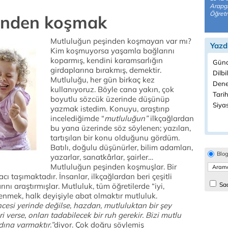
Arapgi
Öğretm
inden koşmak
Mutluluğun peşinden koşmayan var mı?
Yazd
Kim koşmuyorsa yaşamla bağlarını
koparmış, kendini karamsarlığın
Günc
girdaplarına bırakmış, demektir.
Dilbi
Mutluluğu, her gün birkaç kez
Dene
kullanıyoruz. Böyle cana yakın, çok
Tarih
boyutlu sözcük üzerinde düşünüp
Siyas
yazmak istedim. Konuyu, araştırıp
incelediğimde “
mutluluğun”
ilkçağlardan
bu yana üzerinde söz söylenen; yazılan,
tartışılan bir konu olduğunu gördüm.
Batılı, doğulu düşünürler, bilim adamları,
Blo
yazarlar, sanatkârlar, şairler…
Mutluluğun peşinden koşmuşlar. Bir
 taşımaktadır. İnsanlar, ilkçağlardan beri çeşitli
Sad
ını araştırmışlar. Mutluluk, tüm öğretilerde “iyi,
mek, halk deyişiyle abat olmaktır mutluluk.
ncesi yerinde değilse, hazdan, mutluluktan bir şey
 verse, onları tadabilecek bir ruh gerekir. Bizi mutlu
dına varmaktır.”
diyor. Çok doğru söylemiş