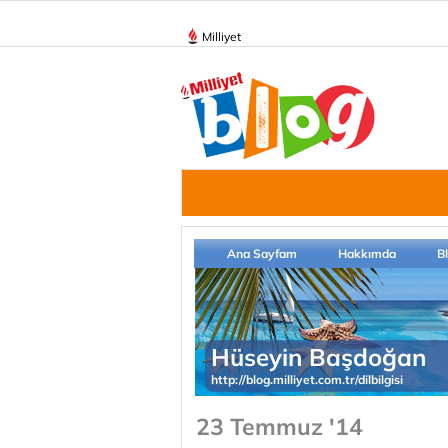
Milliyet
Ana Sayfam
Hakkımda
B
Hüseyin Başdoğan
http://blog.milliyet.com.tr/dilbilgisi
23 Temmuz '14