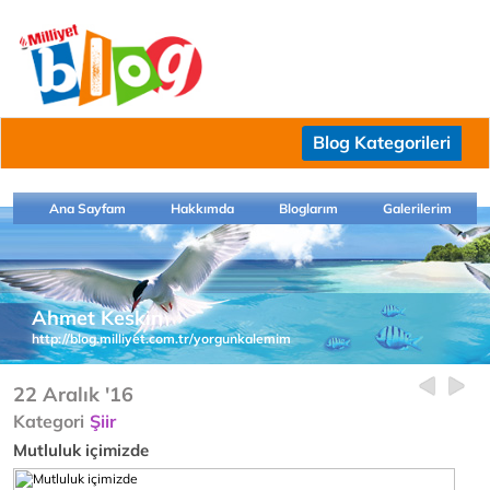
Blog Kategorileri
Ana Sayfam
Hakkımda
Bloglarım
Galerilerim
Ahmet Keskin
http://blog.milliyet.com.tr/yorgunkalemim
22 Aralık '16
Kategori
Şiir
Mutluluk içimizde