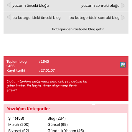
yazarın önceki bloğu
yazarın sonraki bloğu
bu kategorideki önceki blog
bu kategorideki sonraki blog
kategoriden rastgele blog getir
Toplam blog
: 1640
: 466
Kayıt tarihi
: 27.01.07
Doğum tarihim değişmedi ama çok şey değişti bu
güne kadar. En başta, dede oluyorum! Evet;
şaşırdı..
Yazdığım Kategoriler
Şiir (458)
Blog (234)
Mizah (200)
Güncel (99)
Siyaset (92)
Gündelik Yaşam (46)