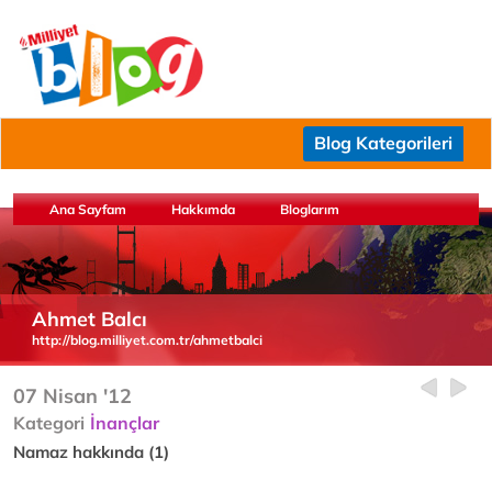
Blog Kategorileri
Ana Sayfam
Hakkımda
Bloglarım
Ahmet Balcı
http://blog.milliyet.com.tr/ahmetbalci
07 Nisan '12
Kategori
İnançlar
Namaz hakkında (1)