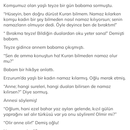
Komşumuz olan yaşlı teyze bir gün babama sormuştu.
“Hüseyin, ben doğru dürüst Kuran bilmem. Namaz kılarken
komşu kadın bir şey bilmeden nasıl namaz kılıyorsun; senin
namazların olmuyor dedi. Öyle deyince ben de bıraktım!”
“ Bırakma teyze! Bildiğin dualardan oku yeter sana!” Demişti
babam.
Teyze gidince annem babama çıkışmıştı.
“Sen de amma konuştun ha! Kuran bilmeden namaz olur
mu?”
Babam bir hikâye anlattı.
Erzurum’da yaşlı bir kadın namaz kılarmış. Oğlu merak etmiş.
“Anne; hangi sureleri, hangi duaları bilirsen de namaz
kılirsen?” Diye sormuş.
Annesi söylemiş!
“Oğlum, hani ezel bahar yaz ayları gelende, kızıl gülün
yaprağını sel alır türküsü var ya onu söylirem! Olmir mi?”
“Olir anne olir!” Demiş oğlu!