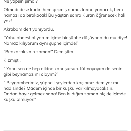
Ne yapsın şimdi?
Olmadı dese kadın hem geçmiş namazlarına yanacak, hem
namazı da bırakacak! Bu yaştan sonra Kuran öğrenecek hali
yok!
Akrabam dert yanıyordu.
“Yahu abdest alıyorum içime bir şüphe düşüyor oldu mu diye!
Namaz kılıyorum aynı şüphe içimde!”
“Bırakacaksın o zaman!” Demiştim.
Kızmıştı.
“ Yahu sen de hep dikine konuşursun. Kılmayayım da senin
gibi beynamaz mı olayım?”
“ Peygamberimiz, şüpheli şeylerden kaçınınız demiyor mu
hadisinde? Madem içinde bir kuşku var kılmayacaksın.
Ondan hayır gelmez sana! Ben kıldığım zaman hiç de içimde
kuşku olmuyor!”