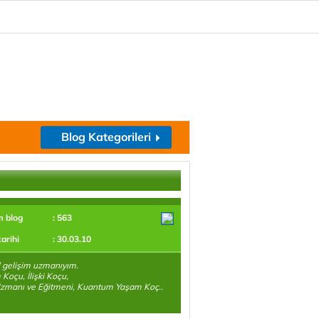
Blog Kategorileri
m blog
: 563
tarihi
: 30.03.10
l gelişim uzmanıyım.
Koçu, İlişki Koçu,
zmanı ve Eğitmeni, Kuantum Yaşam Koç..