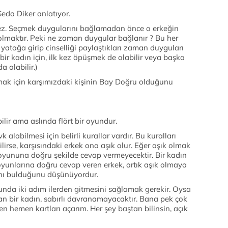
Seda Diker anlatıyor.
ilmez. Seçmek duygularını bağlamadan önce o erkeğin
olmaktır. Peki ne zaman duygular bağlanır ? Bu her
, yatağa girip cinselliği paylaştıkları zaman duyguları
 bir kadın için, ilk kez öpüşmek de olabilir veya başka
a olabilir.)
ak için karşımızdaki kişinin Bay Doğru olduğunu
lir ama aslında flört bir oyundur.
alabilmesi için belirli kurallar vardır. Bu kuralları
lirse, karşısındaki erkek ona aşık olur. Eğer aşık olmak
oyununa doğru şekilde cevap vermeyecektir. Bir kadın
 oyunlarına doğru cevap veren erkek, artık aşık olmaya
ını bulduğunu düşünüyordur.
unda iki adım ilerden gitmesini sağlamak gerekir. Oysa
an bir kadın, sabırlı davranamayacaktır. Bana pek çok
 hemen kartları açarım. Her şey baştan bilinsin, açık