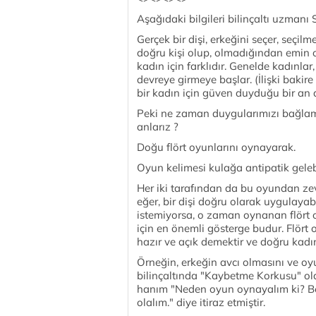
Aşağıdaki bilgileri bilinçaltı uzmanı 
Gerçek bir dişi, erkeğini seçer, seç
doğru kişi olup, olmadığından emin 
kadın için farklıdır. Genelde kadınlar
devreye girmeye başlar. (İlişki bakire
bir kadın için güven duyduğu bir an d
Peki ne zaman duygularımızı bağlam
anlarız ?
Doğu flört oyunlarını oynayarak.
Oyun kelimesi kulağa antipatik gelebi
Her iki tarafından da bu oyundan zevk 
eğer, bir dişi doğru olarak uygulayabi
istemiyorsa, o zaman oynanan flört 
için en önemli gösterge budur. Flört
hazır ve açık demektir ve doğru kad
Örneğin, erkeğin avcı olmasını ve oy
bilinçaltında "Kaybetme Korkusu" ol
hanım "Neden oyun oynayalım ki? Ben
olalım." diye itiraz etmiştir.