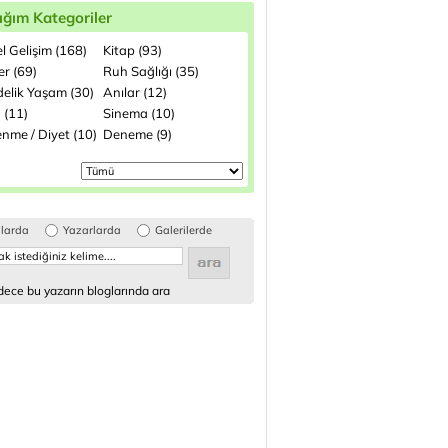
ığım Kategoriler
el Gelişim (168)
Kitap (93)
ler (69)
Ruh Sağlığı (35)
elik Yaşam (30)
Anılar (12)
 (11)
Sinema (10)
enme / Diyet (10)
Deneme (9)
glarda
Yazarlarda
Galerilerde
ece bu yazarın bloglarında ara