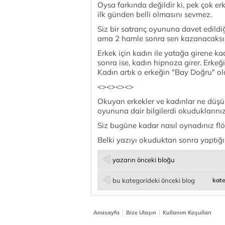
Oysa farkında değildir ki, pek çok erk
ilk günden belli olmasını sevmez.
Siz bir satranç oyununa davet edildi
ama 2 hamle sonra sen kazanacaksın"
Erkek için kadın ile yatağa girene k
sonra ise, kadın hipnoza girer. Erke
Kadın artık o erkeğin "Bay Doğru" old
<><><><>
Okuyan erkekler ve kadınlar ne düşü
oyununa dair bilgilerdi okuduklarınız
Siz bugüne kadar nasıl oynadınız flö
Belki yazıyı okuduktan sonra yaptığın
yazarın önceki bloğu
bu kategorideki önceki blog
kate
|
|
Anasayfa
Bize Ulaşın
Kullanım Koşulları