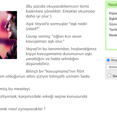
Yazd
(Bu yazıda okuyacaklarınızın tümü
kadınlara yöneliktir. Erkekler okumasa
Kişis
daha iyi olur :)
İlişki
Aşık Veysel'e sormuşlar "aşk nedir
Günd
üstad?"
Tarih
Besl
Cevap vermiş: "oğlan kızı sever
kavuşamaz aşk olur."
Veysel'in bu tanımından, hoşlandığımız
kişiye kavuşamama durumunun aşkı
yarattığını ve hatta artırdığını
Blo
düşünebiliriz.
Bilinçli bir "kavuşmama"nın flört
m olduğunun altını çiziyor bilinçaltı uzmanı Seda
Sad
zmüş bu meseleyi.
abiliyorsak, karşımızdaki erkeği seçme konusunda
arak nasıl oynayacaklar ?