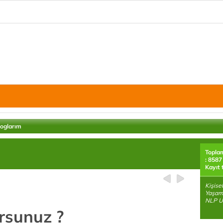
loglarım
Topla
: 8587
Kayıt 
Kişise
Yaşam 
NLP U
orsunuz ?