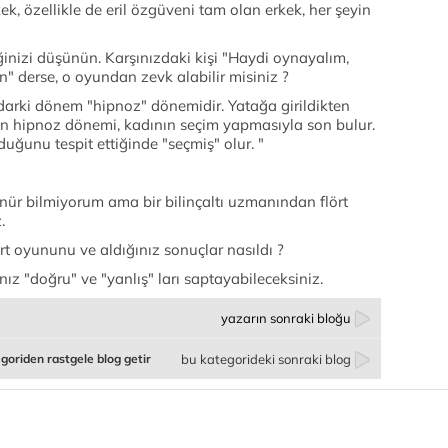
ek, özellikle de eril özgüveni tam olan erkek, her şeyin
ğinizi düşünün. Karşınızdaki kişi "Haydi oynayalım,
 derse, o oyundan zevk alabilir misiniz ?
adarki dönem "hipnoz" dönemidir. Yatağa girildikten
ğin hipnoz dönemi, kadının seçim yapmasıyla son bulur.
uğunu tespit ettiğinde "seçmiş" olur. "
nür bilmiyorum ama bir bilinçaltı uzmanından flört
.
rt oyununu ve aldığınız sonuçlar nasıldı ?
ız "doğru" ve "yanlış" ları saptayabileceksiniz.
yazarın sonraki bloğu
goriden rastgele blog getir
bu kategorideki sonraki blog