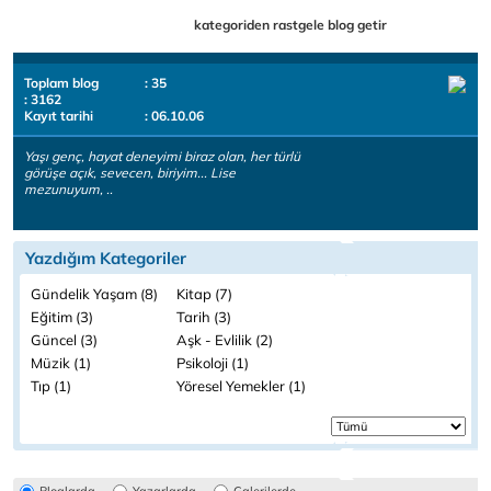
kategoriden rastgele blog getir
Toplam blog
: 35
: 3162
Kayıt tarihi
: 06.10.06
Yaşı genç, hayat deneyimi biraz olan, her türlü
görüşe açık, sevecen, biriyim... Lise
mezunuyum, ..
Yazdığım Kategoriler
Gündelik Yaşam (8)
Kitap (7)
Eğitim (3)
Tarih (3)
Güncel (3)
Aşk - Evlilik (2)
Müzik (1)
Psikoloji (1)
Tıp (1)
Yöresel Yemekler (1)