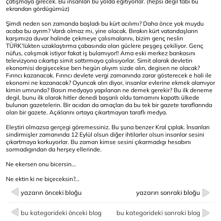
çatışmaya girecek. Bu insanları bu yolda eğitiyorlar. (hepsi degil tabi bu
ekrandan gördügümüz)
Şimdi neden son zamanda başladı bu kürt acılımı? Daha önce yok muydu
acaba bu ayrım? Vardı olmaz mı, yine olacak. Bırakın kürt vatandaşların
karşımıza duvar halinde çekmeye çalısmalarını, bizim genç neslin
TÜRK'lükten uzaklaştırma çabasında olan güclere peşgeş çekiliyor. Genç
nüfus, calışmak istiyor fakat iş bulamıyor!! Ama eski merkez bankasını
televizyona cıkartıp simit sattırmaya çalısıyorlar. Simit alarak devletin
ekonomisi degişecekse ben hegün alıyım sizde alın, degisen ne olacak?
Fırıncı kazanacak. Fırıncı devlete vergi zamanında zarar gösterecek e hali ile
ekonomi ne kazanacak? Oyuncak alın diyor, insanlar evlerine ekmek alamıyor
kimin umrunda? Basın medyaya yapılanan ne demek gerekir? Bu ilk deneme
degil, bunu ilk olarak hitler denedi başarılı oldu tamamını kapattı ülkede
bulunan gazetelerin. Bir acıdan da amaçları da bu tek bir gazete taraflarında
olan bir gazete. Açıklarını ortaya çıkartmayan taraflı medya.
Eleştiri olmazsa gerçegi göremessiniz. Bu şuna benzer Kral çıplak. İnsanları
sindirmişler zamanında 12 Eylül olsun diğer ihtilarler olsun insanlar sesini
çıkartmaya korkuyorlar. Bu zaman kimse sesini çıkarmadıgı hesabını
sormadıgından da herşey ellerinde.
Ne ekersen onu bicersin...
Ne ektin ki ne biçeceksin?...
yazarın önceki bloğu
yazarın sonraki bloğu
bu kategorideki önceki blog
bu kategorideki sonraki blog