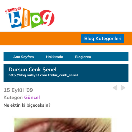
Blog Kategorileri
Ana Sayfam
Hakkımda
Bloglarım
Dursun Cenk Şenel
http://blog.milliyet.com.tr/dur_cenk_senel
15 Eylül '09
Kategori
Güncel
Ne ektin ki biçeceksin?