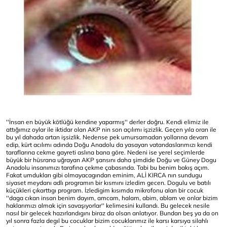
''İnsan en büyük kötlüğü kendine yaparmış'' derler doğru. Kendi elimiz ile
attığımız oylar ile iktidar olan AKP nin son açılımı işzizlik. Geçen yıla oran ile
bu yıl dahada artan işsizlik. Nedense pek umursamadan yollarına devam
edip, kürt acılımı adında Doğu Anadolu da yasayan vatandaslarımızı kendi
taraflarına cekme gayreti aslına bana göre. Nedeni ise yerel seçimlerde
büyük bir hüsrana uğrayan AKP şansını daha şimdide Doğu ve Güney Dogu
Anadolu insanımızı tarafına çekme çabasında. Tabi bu benim bakış açım.
Fakat umdukları gibi olmayacagından eminim, ALİ KIRCA nın sundugu
siyaset meydanı adlı programın bir kısmını izledim gecen. Dogulu ve batılı
küçükleri çıkarttıgı program. İzledigim kısımda mikrofonu alan bir cocuk
''daga cıkan insan benim dayım, amcam, halam, abim, ablam ve onlar bizim
haklarımızı almak için savaşıyorlar'' kelimesini kullandı. Bu gelecek nesile
nasıl bir gelecek hazırlandıgını biraz da olsan anlatıyor. Bundan beş ya da on
yıl sonra fazla degıl bu cocuklar bizim cocuklarımız ile karsı karsıya silahlı