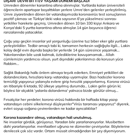
DIŞARI DEVRİ BİTTİ EV YAŞAMI DÖNEMİ BAŞLADI
Umreden dönemler karantina altına alınmışlar. Yurtlarda kalan üniversiteli
öğrencilerin apartopar boşalttıkları yerlere Umre'den gelenler yerleştirilmiş.
Umre ziyaretinden dönen bir vatandaşımızda koronavirüs test sonuçlarının
pozitif çıkması ve Türkiye'deki vaka sayısının 6'ya yükselmesi sonrası
yetkililer harekete geçmiş. Umreden dönen 10 bin 330 kişiyi Ankara ve
Konya'daki 5 yurtta karantina altına almışlar.14 gün boyunca öğrenci
ranzalarında yatacaklar.
Çoğu yaşı geçkin insanlar yol yorgunluğu üzerine tuz biber eker gibi yurtlara
yerleştirildiler. Tedbir amaçlı tabi ki, tamamen herkesin sağlığıyla ilgili... Lakin
kolay değil evin dışında başka bir yerlerde 14 gün süresince yaşamak...
Yakınlarından bile uzak kalmak, özlediklerine kavuşamamak... Allah
cümlemizin yardımcısı olsun, yurt dışındaki yakınlarımızı da korusun yüce
Rabbim...
Sağlık Bakanlığı halkı önlem almaya teşvik ederken, Emniyet yetkilileri de
dolandırıcılara, hırsızlara karşı vatandaşı uyarmışlar. Bazı hadsizler korona
temizliği yapıyoruz yalanıyla evlere girip hırsızlık yapıyorlarmış. Korona virüsü
an itibariyle 6 kıtada, 92 ülkeye yayılmış durumda... Lakin gelin görün ki;
böylesi bir alçaklık 'yalanla dolandırma' yalnızca bizde görülür olmuş...
Fırsatçılar her yerdeler; korona virüsü hakkında bir haftada kitap yazıp
vatandaşın cebini silkelemeyi düşleyenler"Virüs taraması yapıyoruz" diyerek,
evleri soyup soğana çevirenlerden ne kadar ayrıcalıklılar?
Korona kazandırır olmuş, vatandaşın hali unutulmuş.
Ne insanlar gördük, görüyoruz. Yaradan bile yararlananıyorlar. Musibetten
dahi yararlanıyorlar. menfaatleri uğruna ne dümenler çeviriyorlar. Böylelerine
denilecek çok söz vardır. Ortam müsait olmadığından bir şey diyemiyorum.