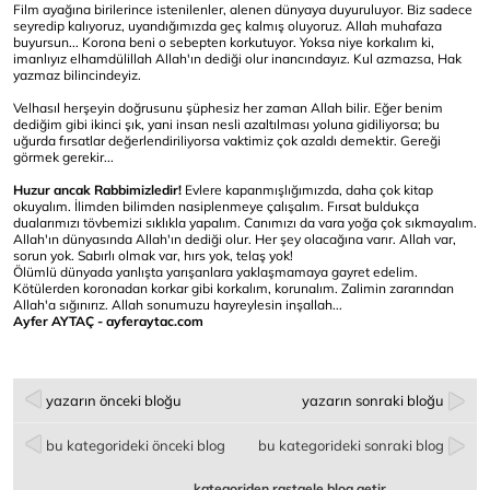
Film ayağına birilerince istenilenler, alenen dünyaya duyuruluyor. Biz sadece
seyredip kalıyoruz, uyandığımızda geç kalmış oluyoruz. Allah muhafaza
buyursun... Korona beni o sebepten korkutuyor. Yoksa niye korkalım ki,
imanlıyız elhamdülillah Allah'ın dediği olur inancındayız. Kul azmazsa, Hak
yazmaz bilincindeyiz.
Velhasıl herşeyin doğrusunu şüphesiz her zaman Allah bilir. Eğer benim
dediğim gibi ikinci şık, yani insan nesli azaltılması yoluna gidiliyorsa; bu
uğurda fırsatlar değerlendiriliyorsa vaktimiz çok azaldı demektir. Gereği
görmek gerekir...
Huzur ancak Rabbimizledir!
Evlere kapanmışlığımızda, daha çok kitap
okuyalım. İlimden bilimden nasiplenmeye çalışalım. Fırsat buldukça
dualarımızı tövbemizi sıklıkla yapalım. Canımızı da vara yoğa çok sıkmayalım.
Allah'ın dünyasında Allah'ın dediği olur. Her şey olacağına varır. Allah var,
sorun yok. Sabırlı olmak var, hırs yok, telaş yok!
Ölümlü dünyada yanlışta yarışanlara yaklaşmamaya gayret edelim.
Kötülerden koronadan korkar gibi korkalım, korunalım. Zalimin zararından
Allah'a sığınırız. Allah sonumuzu hayreylesin inşallah...
Ayfer AYTAÇ - ayferaytac.com
yazarın önceki bloğu
yazarın sonraki bloğu
bu kategorideki önceki blog
bu kategorideki sonraki blog
kategoriden rastgele blog getir