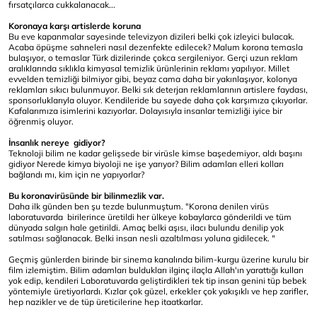
fırsatçılarca cukkalanacak...
Koronaya karşı artislerde koruna
Bu eve kapanmalar sayesinde televizyon dizileri belki çok izleyici bulacak.
Acaba öpüşme sahneleri nasıl dezenfekte edilecek? Malum korona temasla
bulaşıyor, o temaslar Türk dizilerinde çokca sergileniyor. Gerçi uzun reklam
aralıklarında sıklıkla kimyasal temizlik ürünlerinin reklamı yapılıyor. Millet
evvelden temizliği bilmiyor gibi, beyaz cama daha bir yakınlaşıyor, kolonya
reklamları sıkıcı bulunmuyor. Belki sık deterjan reklamlarının artislere faydası,
sponsorluklarıyla oluyor. Kendileride bu sayede daha çok karşımıza çıkıyorlar.
Kafalarımıza isimlerini kazıyorlar. Dolayısıyla insanlar temizliği iyice bir
öğrenmiş oluyor.
İnsanlık nereye gidiyor?
Teknoloji bilim ne kadar gelişsede bir virüsle kimse başedemiyor, aldı başını
gidiyor Nerede kimya biyoloji ne işe yarıyor? Bilim adamları elleri kolları
bağlandı mı, kim için ne yapıyorlar?
Bu koronavirüsünde bir bilinmezlik var.
Daha ilk günden ben şu tezde bulunmuştum. "Korona denilen virüs
laboratuvarda birilerince üretildi her ülkeye kobaylarca gönderildi ve tüm
dünyada salgın hale getirildi. Amaç belki aşısı, ilacı bulundu denilip yok
satılması sağlanacak. Belki insan nesli azaltılması yoluna gidilecek. "
Geçmiş günlerden birinde bir sinema kanalında bilim-kurgu üzerine kurulu bir
film izlemiştim. Bilim adamları buldukları ilginç ilaçla Allah'ın yarattığı kulları
yok edip, kendileri Laboratuvarda geliştirdikleri tek tip insan genini tüp bebek
yöntemiyle üretiyorlardı. Kızlar çok güzel, erkekler çok yakışıklı ve hep zarifler,
hep nazikler ve de tüp üreticilerine hep itaatkarlar.