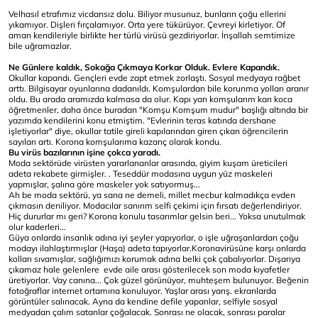
Velhasıl etrafımız vicdansız dolu. Biliyor musunuz, bunların çoğu ellerini
yıkamıyor. Dişleri fırçalamıyor. Orta yere tükürüyor. Çevreyi kirletiyor. Of
aman kendileriyle birlikte her türlü virüsü gezdiriyorlar. İnşallah semtimize
bile uğramazlar.
Ne Günlere kaldık, Sokağa Çıkmaya Korkar Olduk. Evlere Kapandık.
Okullar kapandı. Gençleri evde zapt etmek zorlaştı. Sosyal medyaya rağbet
arttı. Bilgisayar oyunlarına dadanıldı. Komşulardan bile korunma yolları aranır
oldu. Bu arada aramızda kalmasa da olur. Kapı yan komşularım karı koca
öğretmenler, daha önce buradan "Komşu Komşum mudur" başlığı altında bir
yazımda kendilerini konu etmiştim. "Evlerinin teras katında dershane
işletiyorlar" diye, okullar tatile gireli kapılarından giren çıkan öğrencilerin
sayıları artı. Korona komşularıma kazanç olarak kondu.
Bu virüs bazılarının işine çokca yaradı.
Moda sektörüde virüsten yararlananlar arasında, giyim kuşam üreticileri
adeta rekabete girmişler. . Teseddür modasına uygun yüz maskeleri
yapmışlar, şalına göre maskeler yok satıyormuş...
Ah be moda sektörü, ya sana ne demeli, millet mecbur kalmadıkça evden
çıkmasın deniliyor. Modacılar sanırım selfi çekimi için fırsatı değerlendiriyor.
Hiç dururlar mı geri? Korona konulu tasarımlar gelsin beri... Yoksa unutulmak
olur kaderleri...
Güya onlarda insanlık adına iyi şeyler yapıyorlar, o işle uğraşanlardan çoğu
modayı ilahlaştırmışlar (Haşa) adeta tapıyorlar.Koronavirüsüne karşı onlarda
kolları sıvamışlar, sağlığımızı korumak adına belki çok çabalıyorlar. Dışarıya
çıkamaz hale gelenlere evde aile arası gösterilecek son moda kıyafetler
üretiyorlar. Vay canına... Çok güzel görünüyor, muhteşem bulunuyor. Beğenin
fotoğraflar internet ortamına konuluyor. Yaşlar arası yarış. ekranlarda
görüntüler salınacak. Ayna da kendine defile yapanlar, selfiyle sosyal
medyadan çalım satanlar çoğalacak. Sonrası ne olacak, sonrası paralar