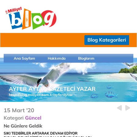
Blog Kategorileri
Ana Sayfam
Hakkımda
Bloglarım
AYFER AYTAÇ GAZETECİ YAZAR
http://blog.milliyet.com.tr/ayferaytac
15 Mart '20
Kategori
Güncel
Ne Günlere Geldik
SIKI TEDBİRLER ARTARAK DEVAM EDİYOR