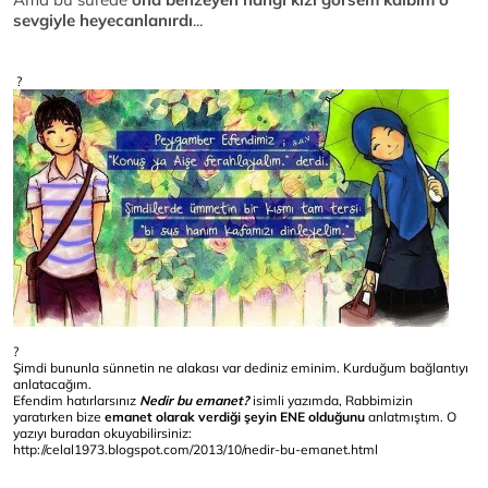
sevgiyle heyecanlanırdı
...
?
?
Şimdi bununla sünnetin ne alakası var dediniz eminim. Kurduğum bağlantıyı
anlatacağım.
Efendim hatırlarsınız
Nedir bu emanet?
isimli yazımda, Rabbimizin
yaratırken bize
emanet olarak verdiği şeyin ENE olduğunu
anlatmıştım. O
yazıyı buradan okuyabilirsiniz:
http://celal1973.blogspot.com/2013/10/nedir-bu-emanet.html