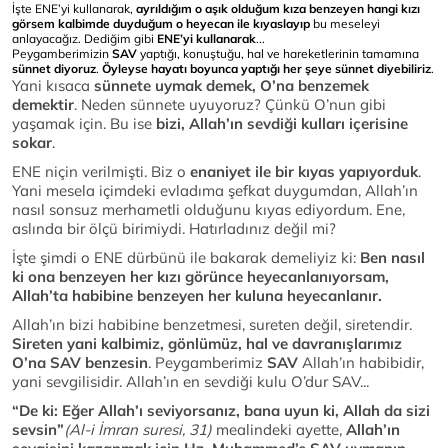
İşte ENE’yi kullanarak,
ayrıldığım o aşık olduğum kıza benzeyen hangi kızı
görsem kalbimde duyduğum o heyecan ile kıyaslayıp
bu meseleyi
anlayacağız. Dediğim gibi
ENE’yi kullanarak
...
Peygamberimizin
SAV
yaptığı, konuştuğu, hal ve hareketlerinin tamamına
sünnet diyoruz
.
Öyleyse hayatı boyunca yaptığı her şeye sünnet diyebiliriz
.
Yani kısaca
sünnete uymak demek, O’na benzemek
demektir
. Neden sünnete uyuyoruz? Çünkü O’nun gibi
yaşamak için. Bu ise
bizi, Allah’ın sevdiği kulları içerisine
sokar
.
ENE niçin verilmişti. Biz o
enaniyet ile bir kıyas yapıyorduk
.
Yani mesela içimdeki evladıma şefkat duygumdan, Allah’ın
nasıl sonsuz merhametli olduğunu kıyas ediyordum. Ene,
aslında bir ölçü birimiydi. Hatırladınız değil mi?
İşte şimdi o ENE dürbünü ile bakarak demeliyiz ki:
Ben nasıl
ki ona benzeyen her kızı görünce heyecanlanıyorsam,
Allah’ta habibine benzeyen her kuluna heyecanlanır.
Allah’ın bizi habibine benzetmesi, sureten değil, siretendir.
Sireten yani kalbimiz, gönlümüz, hal ve davranışlarımız
O’na SAV benzesin
. Peygamberimiz
SAV
Allah’ın habibidir,
yani sevgilisidir. Allah’ın en sevdiği kulu O’dur SAV...
“De ki: Eğer Allah’ı seviyorsanız, bana uyun ki, Allah da sizi
sevsin”
(Al-i İmran suresi, 31)
mealindeki ayette,
Allah’ın