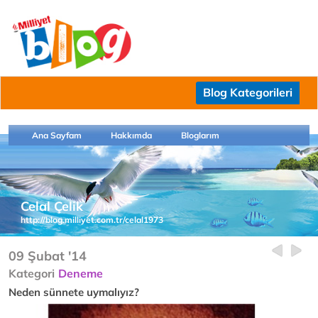
Blog Kategorileri
Ana Sayfam
Hakkımda
Bloglarım
Celal Çelik
http://blog.milliyet.com.tr/celal1973
09 Şubat '14
Kategori
Deneme
Neden sünnete uymalıyız?