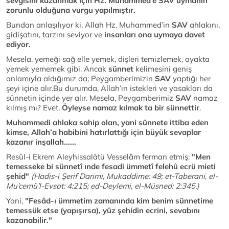
sevgisini kazanmak için Hz. Muhammed’e SAV uymanın
zorunlu olduğuna vurgu yapılmıştır.
Bundan anlaşılıyor ki, Allah Hz. Muhammed’in
SAV
ahlakını,
gidişatını, tarzını seviyor ve
insanları ona uymaya davet
ediyor.
Mesela, yemeği sağ elle yemek, dişleri temizlemek, ayakta
yemek yememek gibi. Ancak
sünnet
kelimesini geniş
anlamıyla aldığımız da; Peygamberimizin
SAV
yaptığı her
şeyi içine alır.Bu durumda, Allah’ın istekleri ve yasakları da
sünnetin içinde yer alır. Mesela, Peygamberimiz
SAV
namaz
kılmış mı? Evet.
Öyleyse namaz kılmak ta bir sünnettir
.
Muhammedi ahlaka sahip olan, yani sünnete ittiba eden
kimse, Allah’a habibini hatırlattığı için büyük sevaplar
kazanır inşallah......
Resûl-i Ekrem Aleyhissalâtü Vesselâm ferman etmiş:
"Men
temesseke bi sünnetî ınde fesadi ümmetî felehû ecrü mieti
şehid"
(Hadis-i Şerif Darimi, Mukaddime: 49; et-Taberani, el-
Mu’cemü’l-Evsat: 4:215; ed-Deylemi, el-Müsned: 2:345.)
Yani,
"Fesâd-ı ümmetim zamanında kim benim sünnetime
temessük etse (yapışırsa), yüz şehidin ecrini, sevabını
kazanabilir."