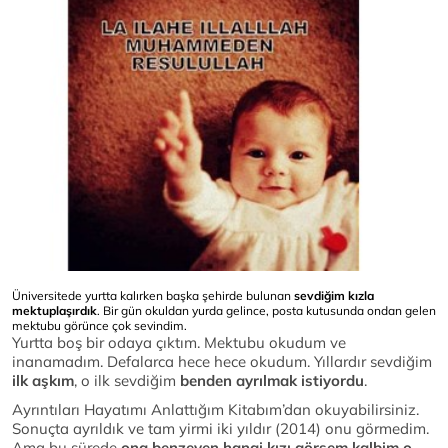
Üniversitede yurtta kalırken başka şehirde bulunan
sevdiğim kızla
mektuplaşırdık
. Bir gün okuldan yurda gelince, posta kutusunda ondan gelen
mektubu görünce çok sevindim.
Yurtta boş bir odaya çıktım. Mektubu okudum ve
inanamadım. Defalarca hece hece okudum. Yıllardır sevdiğim
ilk aşkım
, o ilk sevdiğim
benden ayrılmak istiyordu
.
Ayrıntıları Hayatımı Anlattığım Kitabım’dan okuyabilirsiniz.
Sonuçta ayrıldık ve tam yirmi iki yıldır (2014) onu görmedim.
Ama bu sürede
ona benzeyen hangi kızı görsem kalbim o