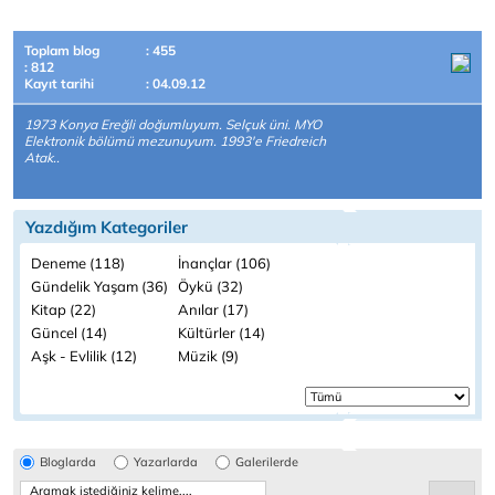
Toplam blog
: 455
: 812
Kayıt tarihi
: 04.09.12
1973 Konya Ereğli doğumluyum. Selçuk üni. MYO
Elektronik bölümü mezunuyum. 1993'e Friedreich
Atak..
Yazdığım Kategoriler
Deneme (118)
İnançlar (106)
Gündelik Yaşam (36)
Öykü (32)
Kitap (22)
Anılar (17)
Güncel (14)
Kültürler (14)
Aşk - Evlilik (12)
Müzik (9)
Bloglarda
Yazarlarda
Galerilerde