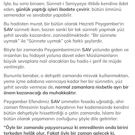
İşte, bu sırra binaen, Sünnet-i Seniyyeye ittibâı kendine âdet
eden,
günlük yaptığı işleri ibadete çevirir
, bütün ömrünü
semeredar ve sevabdar yapabilir.
Bu hadisten murat, bir bütün olarak Hazreti Peygamber'in
SAV
sünneti iken, bazen sanki bir tek sünneti yapmak yüz
şehit sevabı kazandırır, zannedilmektedir. “Bir sünnete
uymak” ile “Sünnete uymak” çok farklı şeylerdir.
Böyle bir zamanda Peygamberimizin
SAV
yolunda giden ve
insanları bu hidayet yoluna davet eden Müslümanların
büyük sevaplara nail olacakları bu hadis-i şerif ile müjde
verilmiştir.
Bununla beraber, o dehşetli zamanda misvak kullanmaktan,
yeme içme adabına varıncaya kadar her bir sünnetin, yüz
şehit sevabı vermese de,
normal zamanlara nisbetle ayrı bir
önem kazanacağı da muhakkaktır
.
Peygamber Efendimiz
SAV
ümmetin fesada uğradığı, ahir
zaman fitnesinin toplum hayatının her kademesinde kendini
bütün dehşetiyle hissettirdiği o çetin zamanda, İslamı bir
bütün olarak yaşamanın zorluğunu şöyle dile getirirler:
"Öyle bir zamanda yaşıyorsunuz ki emredilenin onda birini
terkeden helâk olur. Fakat öyle bir zaman gelecek ki,