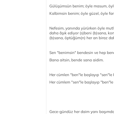
Gülüşümsün benim; öyle masum, öyle 
Kalbimsin benim; öyle güzel, öyle far
Nefesim, yanında yürürken öyle mutl
daha âşık ediyor (s)beni (b)sana, ko
(b)sana, öptüğüm(n) her an biraz daha
Sen "benimsin" bendesin ve hep ben
Bana aitsin, bende sana aidim.
Her cümlen "ben"le başlayıp "sen"le b
Her cümlem "sen"le başlayıp "ben"le b
Gece-gündüz her daim yanı başımdas