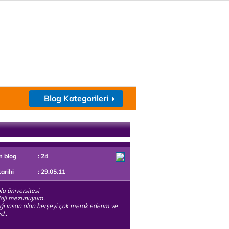
Blog Kategorileri
m blog
: 24
tarihi
: 29.05.11
u üniversitesi
loji mezunuyum.
ı insan olan herşeyi çok merak ederim ve
d..