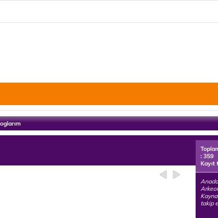
loglarım
Topla
: 359
Kayıt 
Anadol
Arkeo
Kaynağ
takip e