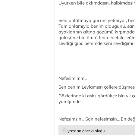
Uyurken bile aklımdasın, kalbimdesin
Seni anlatmaya gücüm yetmiyor, bend
Tam anlamıyla benim olduğunu, sana 
ayaklarının altına gözümü kırpmadan s
gülüşüne bin ömrü feda edebileceğimi
sevdiği gibi, benimde seni sevdiğimi
Nefesim mm...
Sen benim Leylamsın çöllere düşmes
Gözlerinde ki aşk'ı gördükçe bin yıl 
yüreğimde...
Nefesimsin... Son nefesimsin... En değe
yazarın önceki bloğu