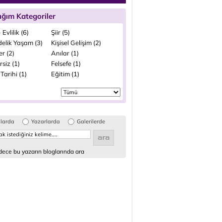
ığım Kategoriler
 Evlilik (6)
Şiir (5)
elik Yaşam (3)
Kişisel Gelişim (2)
ler (2)
Anılar (1)
siz (1)
Felsefe (1)
Tarihi (1)
Eğitim (1)
glarda
Yazarlarda
Galerilerde
ece bu yazarın bloglarında ara