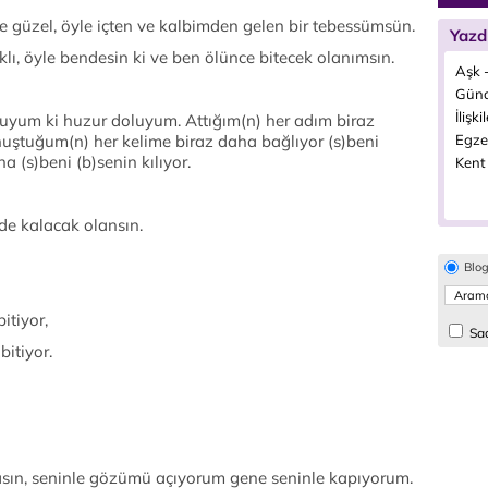
güzel, öyle içten ve kalbimden gelen bir tebessümsün.
Yazd
klı, öyle bendesin ki ve ben ölünce bitecek olanımsın.
Aşk -
Günd
İlişki
uyum ki huzur doluyum. Attığım(n) her adım biraz
nuştuğum(n) her kelime biraz daha bağlıyor (s)beni
Egzer
 (s)beni (b)senin kılıyor.
Kent 
de kalacak olansın.
Blo
itiyor,
Sad
itiyor.
ın, seninle gözümü açıyorum gene seninle kapıyorum.