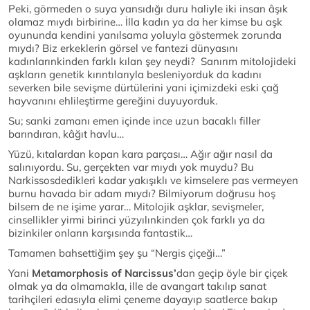
Peki, görmeden o suya yansıdığı duru haliyle iki insan âşık
olamaz mıydı birbirine… İlla kadın ya da her kimse bu aşk
oyununda kendini yanılsama yoluyla göstermek zorunda
mıydı? Biz erkeklerin görsel ve fantezi dünyasını
kadınlarınkinden farklı kılan şey neydi? Sanırım mitolojideki
aşkların genetik kırıntılarıyla besleniyorduk da kadını
severken bile sevişme dürtülerini yani içimizdeki eski çağ
hayvanını ehlileştirme gereğini duyuyorduk.
Su; sanki zamanı emen içinde ince uzun bacaklı filler
barındıran, kâğıt havlu…
Yüzü, kıtalardan kopan kara parçası… Ağır ağır nasıl da
salınıyordu. Su, gerçekten var mıydı yok muydu? Bu
Narkissosdedikleri kadar yakışıklı ve kimselere pas vermeyen
burnu havada bir adam mıydı? Bilmiyorum doğrusu hoş
bilsem de ne işime yarar… Mitolojik aşklar, sevişmeler,
cinsellikler yirmi birinci yüzyılınkinden çok farklı ya da
bizinkiler onların karşısında fantastik…
Tamamen bahsettiğim şey şu “Nergis çiçeği…”
Yani
Metamorphosis of Narcissus’
dan geçip öyle bir çiçek
olmak ya da olmamakla, ille de avangart takılıp sanat
tarihçileri edasıyla elimi çeneme dayayıp saatlerce bakıp