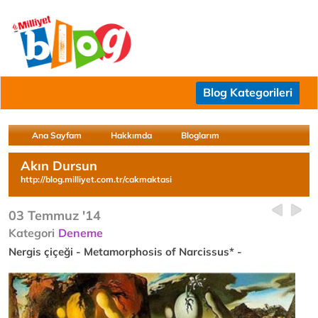
Blog Kategorileri
Ana Sayfam
Hakkımda
Bloglarım
Akın Dursun
http://blog.milliyet.com.tr/cakmaktasi
03 Temmuz '14
Kategori
Deneme
Nergis çiçeği - Metamorphosis of Narcissus* -