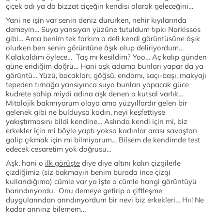
çiçek adı ya da bizzat çiçeğin kendisi olarak geleceğini…
Yani ne işin var senin deniz dururken, nehir kıyılarında
demeyin… Suya yansıyan yüzüne tutuldum tıpkı Narkissos
gibi… Ama benim tek farkım o deli kendi görüntüsüne âşık
olurken ben senin görüntüne âşık olup deliriyordum…
Kalakaldım öylece… Taş mı kesildim? Yoo… Aç kalıp günden
güne eridiğim doğru… Hani aşk adama bunları yapar da ya
görüntü… Yüzü, bacakları, göğsü, endamı, saçı-başı, makyajı
tepeden tırnağa yansıyınca suya bunları yapacak güce
kudrete sahip miydi adına aşk denen o kutsal varlık…
Mitolojik bakmıyorum olaya ama yüzyıllardır gelen bir
gelenek gibi ne bulduysa kadın, neyi keşfettiyse
yakıştırmasını bildi kendine… Aslında kendi için mi, biz
erkekler için mi böyle yaptı yoksa kadınlar arası savaştan
galip çıkmak için mi bilmiyorum… Bilsem de kendimde test
edecek cesaretim yok doğrusu…
Aşk, hani o
ilk görüşte
diye diye altını kalın çizgilerle
çizdiğimiz (siz bakmayın benim burada ince çizgi
kullandığıma) cümle var ya işte o cümle hangi görüntüyü
barındırıyordu. Onu demeye getirip o çiftleşme
duygularından arındırıyordum bir nevi biz erkekleri… Hıı! Ne
kadar arınırız bilemem…