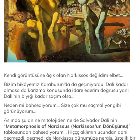
Kendi görüntüsüne âşık olan Narkissos değildim elbet…
Bizim hikâyemiz Karaburun’da da geçmiyordu. Dali kadar
olmasa da karizma konusunda idare ederim doğrusu yani
Dali’nin bıyığı kadar saçım olsa…
Neden mi bahsediyorum… Size çok mu saçmalıyor gibi
görünüyorum…
Aslında şu an ne mitolojiden ne de Salvador Dali’nin
“
Metamorphosis of Narcissus (
Narkissos'un Dönüşümü)
”
tablosundan bahsediyorum… Hiççç aklımın ucundan dahi
geçmezdi, geçmedi de Narkissos günümüze nergis, üstelik bir