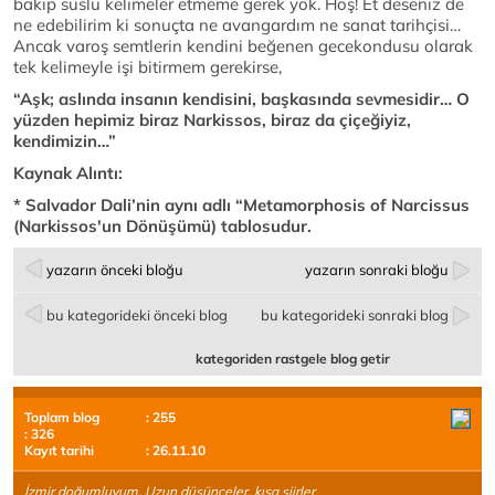
bakıp süslü kelimeler etmeme gerek yok. Hoş! Et deseniz de
ne edebilirim ki sonuçta ne avangardım ne sanat tarihçisi…
Ancak varoş semtlerin kendini beğenen gecekondusu olarak
tek kelimeyle işi bitirmem gerekirse,
“Aşk; aslında insanın kendisini, başkasında sevmesidir… O
yüzden hepimiz biraz Narkissos, biraz da çiçeğiyiz,
kendimizin…”
Kaynak Alıntı:
* Salvador Dali’nin aynı adlı “
Metamorphosis of Narcissus
(
Narkissos'un Dönüşümü)
tablosudur.
yazarın önceki bloğu
yazarın sonraki bloğu
bu kategorideki önceki blog
bu kategorideki sonraki blog
kategoriden rastgele blog getir
Toplam blog
: 255
: 326
Kayıt tarihi
: 26.11.10
İzmir doğumluyum. Uzun düşünceler, kısa şiirler