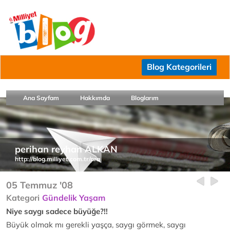
Blog Kategorileri
Ana Sayfam
Hakkımda
Bloglarım
perihan reyhan ALKAN
http://blog.milliyet.com.tr/pra
05 Temmuz '08
Kategori
Gündelik Yaşam
Niye saygı sadece büyüğe?!!
Büyük olmak mı gerekli yaşça, saygı görmek, saygı