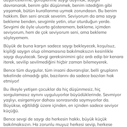
davranarak, benim gibi düşünmek, benim istediğim gibi
yaşamak, bütün kurallarıma uymak zorundasın. Bu benim
hakkım. Ben seni ancak severim. Seviyorum da ama saygı
bekleme benden, sevgimle yetin, otur oturduğun yerde.
Sevgimi de öyle uluorta gösteremem, bekleme, içimden
seviyorum, hem de çok seviyorum seni, ama bekleme
söyleyemem.
Büyük de buna karşın sadece saygı bekleyecek, koşulsuz,
kişiliği saygın olup olmamasına bakılmaksızın kesinlikle
saygı duyulacak. Sevgi gereksinimini göz ardı edip bir kenara
iterek, sevilip sevilmediğini hiçbir zaman bilemeyerek.
Bence tüm duygular, tüm insani davranışlar, belli grupların
tekelinde olmadığı gibi, bazılarını da sadece bazıları hak
etmiyor!
Bu ilkeyle yetişen çocuklar da hiç düşünmesiz, hiç
sorgulamasız aynını uyguluyorlar büyüdüklerinde. Sevmiyor
yaşlıyı, esirgemiyor dahası sonrasında saymıyorlar da.
Büyükse, eğitildiği üzere içinden, en içinden sadece seviyor
küçüğü.
Bence sevgi de saygı da herkesin hakkı, büyük küçük
bakılmaksızın. Ha zorunlu muyuz herkesi sevip, herkese