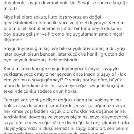
duyulmak, saygın davranılmak için. Sevgi ise sadece küçüğe
mi ait?
Niye kalıplara sokup, kurallaştırıyoruz en doğal
gereksinimimiz olan bu iki yüce ve güzel duyguyu. Kendimi
bildim bileli kabullenememişimdir bir türlü böyle oluşunu,
böyle süre gelişini ve hiç ama hiç uygulamamışımdır hiçbir
ilişkimde.
Saygı duymadığım kişilere bile saygılı davranmışımdır, yaşı
ister büyük olsun benden, ister küçük ve her iki gruptan da
aynı saygılı davranışı beklemişimdir.
Kendimizden küçüğe saygı duymayacak mıyız, saygıyla
yaklaşmayacak mıyız her şeyden önce insan oluşuyla? Hak
etmiyor mu o saygı görmeyi? O yanlış görüşe göre, büyük
olanı da kendimizden, hiç sevmeyeceğiz, sevgi de küçüğün
tekelinde çünkü sadece onun hakkı.
Ters geliyor, yanlış geliyor doğrusu bana bu yaklaşım, bu
bakış açısı, düşünce biçimi. Kardeşimize, çocuğumuza veya
her kimse yaşı bizden küçük olan; haklarına, düşüncelerine,
tercihlerine, davranış ve yaşayış biçimine, saygı duymayacak,
saygı göstermeyeceğiz. Ve de diyeceğiz ki karşı çıkarak hatta:
Hayır yapamazsın, düşünemezsin, saygı bana ait, sen benim
düşüncelerime, görüşlerime saygı duymak, saygılı