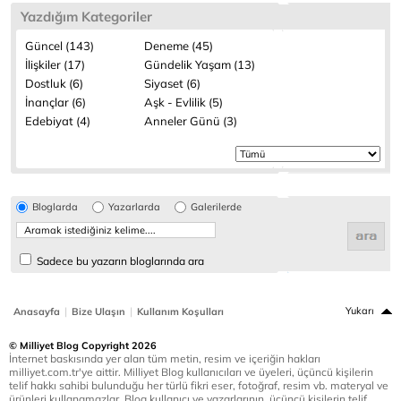
Yazdığım Kategoriler
Güncel (143)
Deneme (45)
İlişkiler (17)
Gündelik Yaşam (13)
Dostluk (6)
Siyaset (6)
İnançlar (6)
Aşk - Evlilik (5)
Edebiyat (4)
Anneler Günü (3)
Bloglarda
Yazarlarda
Galerilerde
Sadece bu yazarın bloglarında ara
|
|
Yukarı
Anasayfa
Bize Ulaşın
Kullanım Koşulları
© Milliyet Blog Copyright 2026
İnternet baskısında yer alan tüm metin, resim ve içeriğin hakları
milliyet.com.tr'ye aittir. Milliyet Blog kullanıcıları ve üyeleri, üçüncü kişilerin
telif hakkı sahibi bulunduğu her türlü fikri eser, fotoğraf, resim vb. materyal ve
ürünleri kullanamazlar. Blog kullanıcı ve yazarlarının, üçüncü kişilerin telif