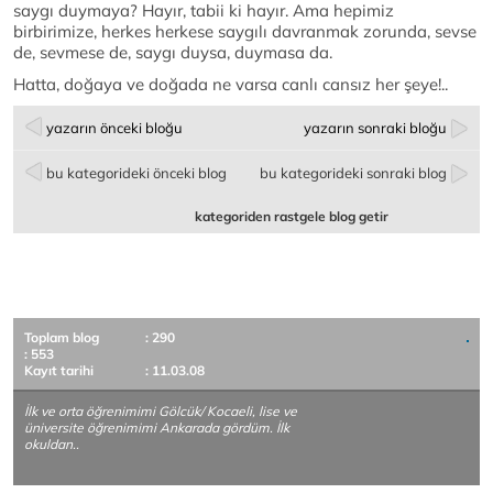
saygı duymaya? Hayır, tabii ki hayır. Ama hepimiz
birbirimize, herkes herkese saygılı davranmak zorunda, sevse
de, sevmese de, saygı duysa, duymasa da.
Hatta, doğaya ve doğada ne varsa canlı cansız her şeye!..
yazarın önceki bloğu
yazarın sonraki bloğu
bu kategorideki önceki blog
bu kategorideki sonraki blog
kategoriden rastgele blog getir
Toplam blog
: 290
: 553
Kayıt tarihi
: 11.03.08
İlk ve orta öğrenimimi Gölcük/ Kocaeli, lise ve
üniversite öğrenimimi Ankarada gördüm. İlk
okuldan..