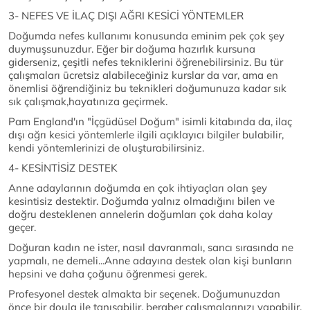
3- NEFES VE İLAÇ DIŞI AĞRI KESİCİ YÖNTEMLER
Doğumda nefes kullanımı konusunda eminim pek çok şey
duymuşsunuzdur. Eğer bir doğuma hazırlık kursuna
giderseniz, çeşitli nefes tekniklerini öğrenebilirsiniz. Bu tür
çalışmaları ücretsiz alabileceğiniz kurslar da var, ama en
önemlisi öğrendiğiniz bu teknikleri doğumunuza kadar sık
sık çalışmak,hayatınıza geçirmek.
Pam England'ın "İçgüdüsel Doğum" isimli kitabında da, ilaç
dışı ağrı kesici yöntemlerle ilgili açıklayıcı bilgiler bulabilir,
kendi yöntemlerinizi de oluşturabilirsiniz.
4- KESİNTİSİZ DESTEK
Anne adaylarının doğumda en çok ihtiyaçları olan şey
kesintisiz destektir. Doğumda yalnız olmadığını bilen ve
doğru desteklenen annelerin doğumları çok daha kolay
geçer.
Doğuran kadın ne ister, nasıl davranmalı, sancı sırasında ne
yapmalı, ne demeli...Anne adayına destek olan kişi bunların
hepsini ve daha çoğunu öğrenmesi gerek.
Profesyonel destek almakta bir seçenek. Doğumunuzdan
önce bir doula ile tanışabilir, beraber çalışmalarınızı yapabilir,