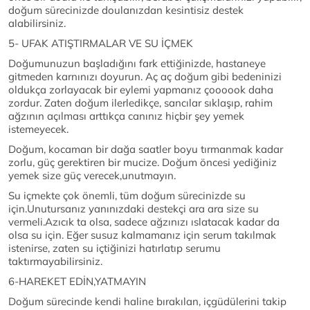
doğum sürecinizde doulanızdan kesintisiz destek
alabilirsiniz.
5- UFAK ATIŞTIRMALAR VE SU İÇMEK
Doğumunuzun başladığını fark ettiğinizde, hastaneye
gitmeden karnınızı doyurun. Aç aç doğum gibi bedeninizi
oldukça zorlayacak bir eylemi yapmanız çoooook daha
zordur. Zaten doğum ilerledikçe, sancılar sıklaşıp, rahim
ağzının açılması arttıkça canınız hiçbir şey yemek
istemeyecek.
Doğum, kocaman bir dağa saatler boyu tırmanmak kadar
zorlu, güç gerektiren bir mucize. Doğum öncesi yediğiniz
yemek size güç verecek,unutmayın.
Su içmekte çok önemli, tüm doğum sürecinizde su
için.Unutursanız yanınızdaki destekçi ara ara size su
vermeli.Azıcık ta olsa, sadece ağzınızı ıslatacak kadar da
olsa su için. Eğer susuz kalmamanız için serum takılmak
istenirse, zaten su içtiğinizi hatırlatıp serumu
taktırmayabilirsiniz.
6-HAREKET EDİN,YATMAYIN
Doğum sürecinde kendi haline bırakılan, içgüdülerini takip