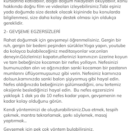
kurslarına katılabilir, doğal doğum hikayeleri okuyabilir, konu
hakkında doğru film ve videoları izleyebilirsiniz.Tabi eşiniz
yada doğumda size destek olacak kişininde bu konularda
bilgilenmesi, size daha kolay destek olması için oldukça
gereklidir.
2- GEVŞEME EGZERSİZLERİ
Rahat doğurmak için gevşemeyi öğrenmelisiniz. Gergin bir
ruh, gergin bir bedeni peşinden sürükler.Yoga yapın, youtube
da kolayca bulabileceğiniz meditasyonlar var,onları
deneyin.Gözlerinizi kapatın,ellerinizi karnınızın üzerine koyun
ve tam bebeğinize kocaman bir nefes yollayın. Nefesinizi
burnunuzdan alın ve ağzınızdan sanki kocaman bir pastanın
mumlarını üflüyormuşsunuz gibi verin. Nefesiniz karnınıza
dolsun,karnınızda sanki balon şişiyormuş gibi hayal edin.
Nefes aldığınızda bebeğinizin gülümsediğini, onu tertemiz
oksijenle beslediğinizi hayal edin. Bu nefes egzersizini
yaklaşık 1 dak ya da 10 nefes kadar yapın, gevşemenin ne
kadar kolay olduğunu görün.
Kendi yönteminizi de oluşturabilirsiniz.Dua etmek, tespih
çekmek, mantra tekrarlamak, şarkı söylemek, masaj
yaptırmak...
Gevşemek için pek çok yöntem bulabilirsiniz.