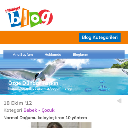
Blog Kategorileri
Ana Sayfam
Hakkımda
Bloglarım
Özge Dündar Taşkın
http://blog.milliyet.com.tr/dogummelegi
18 Ekim '12
Kategori
Bebek - Çocuk
Normal Doğumu kolaylaştıran 10 yöntem