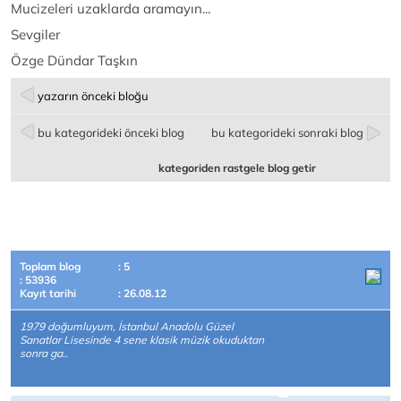
Mucizeleri uzaklarda aramayın...
Sevgiler
Özge Dündar Taşkın
yazarın önceki bloğu
bu kategorideki önceki blog
bu kategorideki sonraki blog
kategoriden rastgele blog getir
Toplam blog
: 5
: 53936
Kayıt tarihi
: 26.08.12
1979 doğumluyum, İstanbul Anadolu Güzel
Sanatlar Lisesinde 4 sene klasik müzik okuduktan
sonra ga..