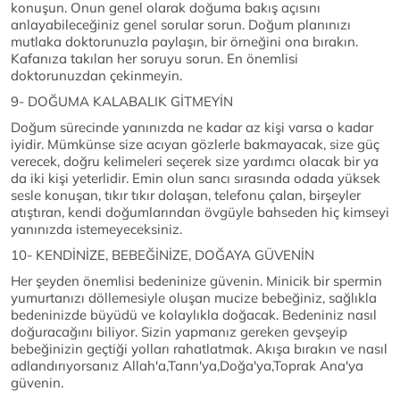
konuşun. Onun genel olarak doğuma bakış açısını
anlayabileceğiniz genel sorular sorun. Doğum planınızı
mutlaka doktorunuzla paylaşın, bir örneğini ona bırakın.
Kafanıza takılan her soruyu sorun. En önemlisi
doktorunuzdan çekinmeyin.
9- DOĞUMA KALABALIK GİTMEYİN
Doğum sürecinde yanınızda ne kadar az kişi varsa o kadar
iyidir. Mümkünse size acıyan gözlerle bakmayacak, size güç
verecek, doğru kelimeleri seçerek size yardımcı olacak bir ya
da iki kişi yeterlidir. Emin olun sancı sırasında odada yüksek
sesle konuşan, tıkır tıkır dolaşan, telefonu çalan, birşeyler
atıştıran, kendi doğumlarından övgüyle bahseden hiç kimseyi
yanınızda istemeyeceksiniz.
10- KENDİNİZE, BEBEĞİNİZE, DOĞAYA GÜVENİN
Her şeyden önemlisi bedeninize güvenin. Minicik bir spermin
yumurtanızı döllemesiyle oluşan mucize bebeğiniz, sağlıkla
bedeninizde büyüdü ve kolaylıkla doğacak. Bedeniniz nasıl
doğuracağını biliyor. Sizin yapmanız gereken gevşeyip
bebeğinizin geçtiği yolları rahatlatmak. Akışa bırakın ve nasıl
adlandırıyorsanız Allah'a,Tanrı'ya,Doğa'ya,Toprak Ana'ya
güvenin.