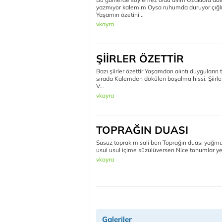
yazmıyor kalemim Oysa ruhumda duruyor çığlık
Yaşamın özetini ..
vkayra
ŞİİRLER ÖZETTİR
Bazı şiirler özettir Yaşamdan alıntı duyguları
sırada Kalemden dökülen boşalma hissi. Şiirler 
V...
vkayra
TOPRAĞIN DUASI
Susuz toprak misali ben Toprağın duası yağmu
usul usul içime süzülüversen Nice tohumlar yeş
vkayra
Galeriler