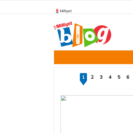
Milliyet
1
2
3
4
5
6