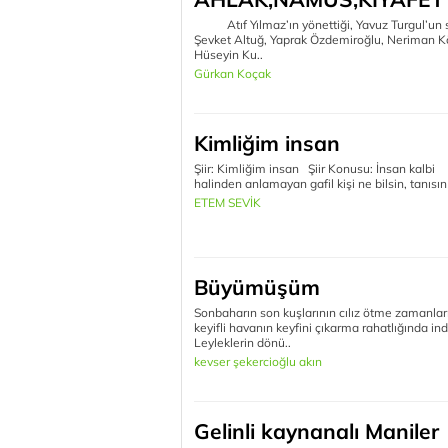
Atıf Yılmaz’ın yönettiği, Yavuz Turgul’un s
Şevket Altuğ, Yaprak Özdemiroğlu, Neriman Kö
Hüseyin Ku..
Gürkan Koçak
Kimliğim insan
Şiir: Kimliğim insan Şiir Konusu: İn
halinden anlamayan gafil kişi ne bilsin, tanısın s
ETEM SEVİK
Büyümüşüm
Sonbaharın son kuşlarının cılız ötme zamanla
keyifli havanın keyfini çıkarma rahatlığında in
Leyleklerin dönü..
kevser şekercioğlu akın
Gelinli kaynanalı Maniler