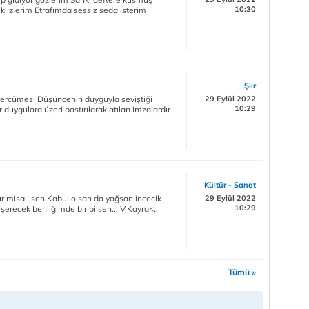
10:30
 izlerim Etrafımda sessiz seda isterim
Şiir
n tercümesi Düşüncenin duyguyla seviştiği
29 Eylül 2022
10:29
duygulara üzeri bastırılarak atılan imzalardır
Kültür - Sanat
r misali sen Kabul olsan da yağsan incecik
29 Eylül 2022
10:29
erecek benliğimde bir bilsen... V.Kayra<..
Tümü »