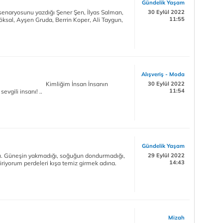
Gündelik Yaşam
enaryosunu yazdığı Şener Şen, İlyas Salman,
30 Eylül 2022
11:55
ksal, Ayşen Gruda, Berrin Koper, Ali Taygun,
Alışveriş - Moda
san kalbi Kimliğim İnsan İnsanın
30 Eylül 2022
11:54
evgili insanı! ..
Gündelik Yaşam
rı. Güneşin yakmadığı, soğuğun dondurmadığı,
29 Eylül 2022
14:43
diriyorum perdeleri kışa temiz girmek adına.
Mizah