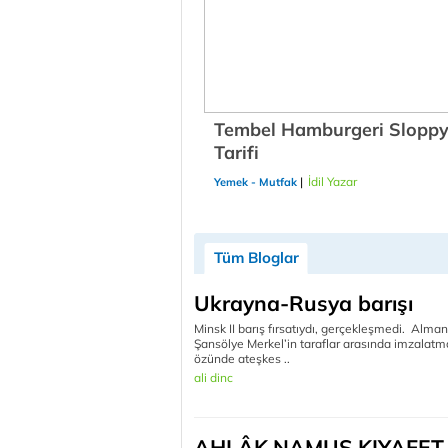
Tembel Hamburgeri Sloppy
Tarifi
|
İdil Yazar
25/12/2018
Yemek - Mutfak
Tüm Bloglar
Ukrayna-Rusya barışı
Minsk II barış fırsatıydı, gerçekleşmedi. Alman
Şansölye Merkel’in taraflar arasında imzalatma
özünde ateşkes ..
ali dinc
AHLÂK,NAMUS,KIYAFET