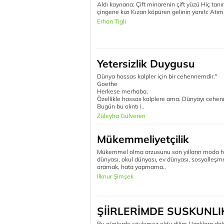
Aldı kaynana: Çift minarenin çift yüzü Hiç tan
çingene kızı Kızan köpüren gelinin yanıtı: Atım 
Erhan Tigli
Yetersizlik Duygusu
Dünya hassas kalpler için bir cehennemdir."
Goethe
Herkese merhaba,
Özellikle hassas kalplere ama. Dünyayı cehenn
Bugün bu alıntı i..
Züleyha Gülveren
Mükemmeliyetçilik
Mükemmel olma arzusunu son yılların moda harek
dünyası, okul dünyası, ev dünyası, sosyalleş
aramak, hata yapmama..
İlknur Şimşek
ŞİİRLERİMDE SUSKUNLI
Bu günlerde söylemez oldu dilim Uzaklara dal