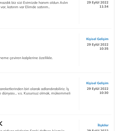
ımazdık biz sizi Evimizde hanım oldun Aslın
29 Eylül 2022
11:34
var, katırım var Elimde satırım..
Kişisel Gelişim
29 Eylül 2022
10:35
eme çeviren kalplerine özellikle.
Kişisel Gelişim
etlerinden biri olarak adlandırabiliriz. İş
29 Eylül 2022
10:30
me dünyası… v.s. Kusursuz olmak, mükemmeli
K
İlişkiler
ıp gidiyor gözlerim Sanki deftere küsmüş
29 Eylül 2022