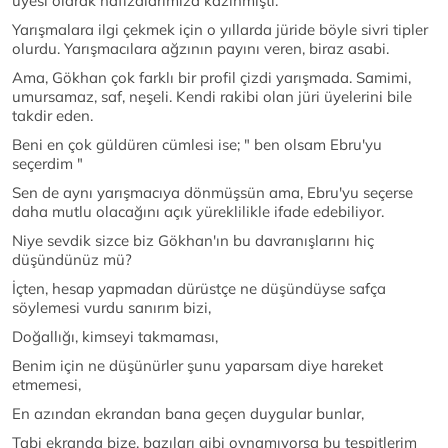
üyesi olarak hafızalarımıza kazınmıştı.
Yarışmalara ilgi çekmek için o yıllarda jüride böyle sivri tipler
olurdu. Yarışmacılara ağzının payını veren, biraz asabi.
Ama, Gökhan çok farklı bir profil çizdi yarışmada. Samimi,
umursamaz, saf, neşeli. Kendi rakibi olan jüri üyelerini bile
takdir eden.
Beni en çok güldüren cümlesi ise; " ben olsam Ebru'yu
seçerdim "
Sen de aynı yarışmacıya dönmüşsün ama, Ebru'yu seçerse
daha mutlu olacağını açık yüreklilikle ifade edebiliyor.
Niye sevdik sizce biz Gökhan'ın bu davranışlarını hiç
düşündünüz mü?
İçten, hesap yapmadan dürüstçe ne düşündüyse safça
söylemesi vurdu sanırım bizi,
Doğallığı, kimseyi takmaması,
Benim için ne düşünürler şunu yaparsam diye hareket
etmemesi,
En azından ekrandan bana geçen duygular bunlar,
Tabi ekranda bize, bazıları gibi oynamıyorsa bu tespitlerim