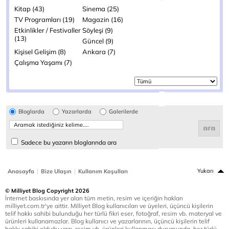
Kitap (43)
Sinema (25)
TV Programları (19)
Magazin (16)
Etkinlikler / Festivaller
Söyleşi (9)
(13)
Güncel (9)
Kişisel Gelişim (8)
Ankara (7)
Çalışma Yaşamı (7)
Bloglarda
Yazarlarda
Galerilerde
Sadece bu yazarın bloglarında ara
|
|
Yukarı
Anasayfa
Bize Ulaşın
Kullanım Koşulları
© Milliyet Blog Copyright 2026
İnternet baskısında yer alan tüm metin, resim ve içeriğin hakları
milliyet.com.tr'ye aittir. Milliyet Blog kullanıcıları ve üyeleri, üçüncü kişilerin
telif hakkı sahibi bulunduğu her türlü fikri eser, fotoğraf, resim vb. materyal ve
ürünleri kullanamazlar. Blog kullanıcı ve yazarlarının, üçüncü kişilerin telif
hakkı sahibi olduğu yazı, resim vb. ürünleri kullanması durumunda, her türlü