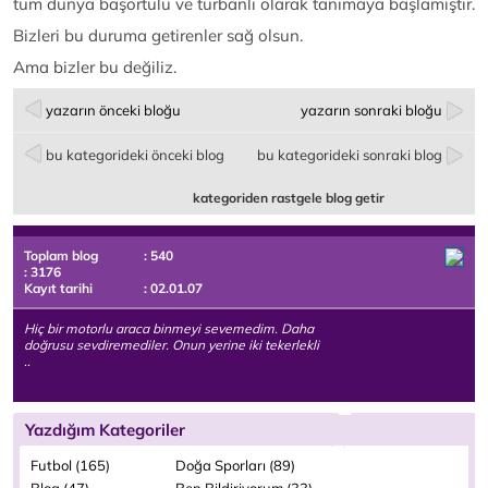
tüm dünya başörtülü ve türbanlı olarak tanımaya başlamıştır.
Bizleri bu duruma getirenler sağ olsun.
Ama bizler bu değiliz.
yazarın önceki bloğu
yazarın sonraki bloğu
bu kategorideki önceki blog
bu kategorideki sonraki blog
kategoriden rastgele blog getir
Toplam blog
: 540
: 3176
Kayıt tarihi
: 02.01.07
Hiç bir motorlu araca binmeyi sevemedim. Daha
doğrusu sevdiremediler. Onun yerine iki tekerlekli
..
Yazdığım Kategoriler
Futbol (165)
Doğa Sporları (89)