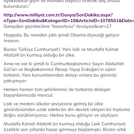
ayakkabılar giyin ve mutlaka başınızı örtecek baş örtüsü
bulundurun.”
http://www.milliyet.com.tr/Dunya/SonDakika.aspx?
aType=SonDakika&KategoriID=19&ArticleID=1078501&Date
Saraydan gazetecilere "basortusu" tavsiyesi&ver=27
Hoppala. Bu nereden çıktı şimdi Obama diyeceği geliyor
insanın.
Burası Türkiye Cumhuriyet’i. Yani laik ve Mustafa Kemal
Atatürk’ün kurmuş olduğu bir ülke.
Ama ne var ki şimdi ki Cumhurbaşkanımız Sayın Abdullah
Gül’ün ve Başbakanımız Recep Tayip Erdoğan’ın eşleri
türbanlı. Yani konumlarından dolayı onlara bu görüntü
yakışmıyor.
Hemen hemen tüm şehirlerimiz de türbanla dolaşan
bayanlarımızda mevcut.
Laik ve medeni ülkeler seviyesine gelmiş bir ülke
görüntüsünden uzak adeta bir din devleti isteyen bir topluma
doğru sürükleniyoruz. Herkes bunu görüyor ve söylüyor.
Mustafa Kemal Atatürk’ün kurmuş olduğu Laik Cumhuriyet,
özelikle son yıllarda hasar görmeye başlamıştır. Bizleri artık