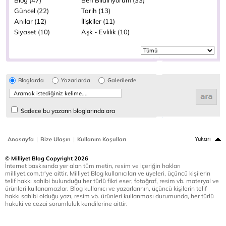
Blog (47)
Ben Bildiriyorum (33)
Güncel (22)
Tarih (13)
Anılar (12)
İlişkiler (11)
Siyaset (10)
Aşk - Evlilik (10)
Bloglarda
Yazarlarda
Galerilerde
Sadece bu yazarın bloglarında ara
|
|
Yukarı
Anasayfa
Bize Ulaşın
Kullanım Koşulları
© Milliyet Blog Copyright 2026
İnternet baskısında yer alan tüm metin, resim ve içeriğin hakları
milliyet.com.tr'ye aittir. Milliyet Blog kullanıcıları ve üyeleri, üçüncü kişilerin
telif hakkı sahibi bulunduğu her türlü fikri eser, fotoğraf, resim vb. materyal ve
ürünleri kullanamazlar. Blog kullanıcı ve yazarlarının, üçüncü kişilerin telif
hakkı sahibi olduğu yazı, resim vb. ürünleri kullanması durumunda, her türlü
hukuki ve cezai sorumluluk kendilerine aittir.