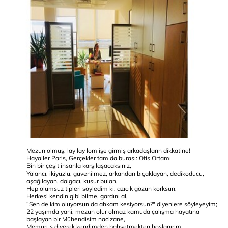
Mezun olmuş, lay lay lom işe girmiş arkadaşların dikkatine!
Hayaller Paris, Gerçekler tam da burası: Ofis Ortamı
Bin bir çeşit insanla karşılaşacaksınız,
Yalancı, ikiyüzlü, güvenilmez, arkandan bıçaklayan, dedikoducu,
aşağılayan, dalgacı, kusur bulan,
Hep olumsuz tipleri söyledim ki, azıcık gözün korksun,
Herkesi kendin gibi bilme, gardını al,
"Sen de kim oluyorsun da ahkam kesiyorsun?" diyenlere söyleyeyim;
22 yaşımda yani, mezun olur olmaz kamuda çalışma hayatına
başlayan bir Mühendisim nacizane,
Memurus diyerek kendimden bahsetmekten hoşlanırım,