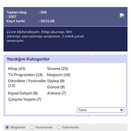
Toplam blog
: 306
: 1007
Kayıt tarihi
: 29.01.08
Çevre Mühendisiyim. Kitap okumayı, film
izlemeyi, yazı yazmayı seviyorum. 2 erkek çocuk
annesiyim..
Yazdığım Kategoriler
Kitap (43)
Sinema (25)
TV Programları (19)
Magazin (16)
Etkinlikler / Festivaller
Söyleşi (9)
(13)
Güncel (9)
Kişisel Gelişim (8)
Ankara (7)
Çalışma Yaşamı (7)
Bloglarda
Yazarlarda
Galerilerde