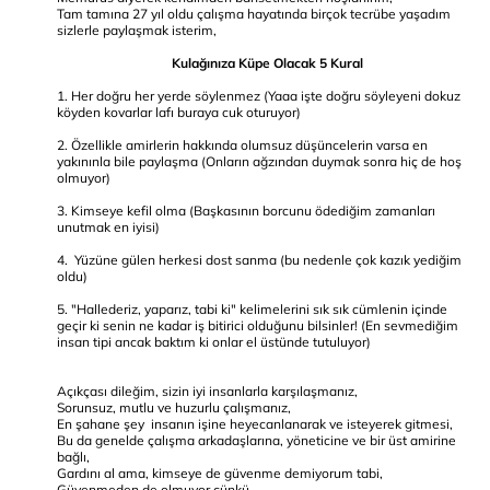
Tam tamına 27 yıl oldu çalışma hayatında birçok tecrübe yaşadım
sizlerle paylaşmak isterim,
Kulağınıza Küpe Olacak 5 Kural
1. Her doğru her yerde söylenmez (Yaaa işte doğru söyleyeni dokuz
köyden kovarlar lafı buraya cuk oturuyor)
2. Özellikle amirlerin hakkında olumsuz düşüncelerin varsa en
yakınınla bile paylaşma (Onların ağzından duymak sonra hiç de hoş
olmuyor)
3. Kimseye kefil olma (Başkasının borcunu ödediğim zamanları
unutmak en iyisi)
4. Yüzüne gülen herkesi dost sanma (bu nedenle çok kazık yediğim
oldu)
5. "Hallederiz, yaparız, tabi ki" kelimelerini sık sık cümlenin içinde
geçir ki senin ne kadar iş bitirici olduğunu bilsinler! (En sevmediğim
insan tipi ancak baktım ki onlar el üstünde tutuluyor)
Açıkçası dileğim, sizin iyi insanlarla karşılaşmanız,
Sorunsuz, mutlu ve huzurlu çalışmanız,
En şahane şey insanın işine heyecanlanarak ve isteyerek gitmesi,
Bu da genelde çalışma arkadaşlarına, yöneticine ve bir üst amirine
bağlı,
Gardını al ama, kimseye de güvenme demiyorum tabi,
Güvenmeden de olmuyor çünkü,