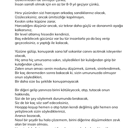
İnsan sarrafı olmak için en az bir 8-9 yıl geçiyor çünkü,
Hırsı yüzünden sizi harcayan arkadaş sandıklarınız olacak,
Üzüleceksiniz, ancak ümitsizliğe kapılmayın,
Keskin sirke küpüne zarar,
Harcadığını düşünür ancak, siz tekrar daha güçlü ve donanımlı ayağa
kalkarsınız,
Bir level atlamış hissedin kendinizi,
Baş edebilecek gücünüz var bu tür insanlarla ya da boş verip
geçeceksiniz, o yaptığı ile kalacak,
Yüzüne gülüp, konuşarak sana laf sokanlar canını acıtmak isteyenler
olacak,
Hiç ama hiç umursama sakın, söyledikleri bir kulağından girip bir
kulağından çıksın,
Zaten onun amacı senin modunu düşürmek, üzmek, sinirlendirmek,
Bir kaç denemeden sonra bakacak ki, sizin umurunuzda olmuyor
onun söyledikleri,
Bir daha size bu şekilde konuşamayacak
Bir diğeri gelip yanınıza birini kötüleyecek, atıp, tutacak onun
hakkında,
Sizi de bir şey söylemek durumunda bırakacak,
Siz de bir kaç söz sarf edeceksiniz,
Hooppp koşup hemen o atıp tutan kendi değilmiş gibi hemen ona
yetiştirecek sizin söylediklerinizi,
Aranızı bozacak,
Nasıl bir şeydir bu hala çözemem, birini diğerine düşürmekten zevk
alan bir insan olması,