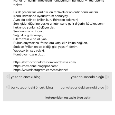
Hangi ruh halinin meyvesidir anlayamam bu kadar yıl tecrübeme
rağmen
Bir de yalancılar vardır ki, en tehlikeliler onlardır bana kalırsa,
Kendi kafasında uydurur tüm senaryoyu,
Avını da belirler, (Allah kuru iftiradan sakınsın)
Seni gider diğerine başka anlatır, sana gelir diğerini kötüler, senin
hakkında şunları söylüyor der,
Sen inanırsın o inanır,
Soğukluk girer araya,
Bilemezsin ki ne oluyor?
Ruhun duymaz bu iftiracılara karşı elin kolun bağlıdır,
Sadece "Allah onları bildiği gibi yapsın" derim,
Yapacak bir şey yok ki,
Kanıtlayamazsın da.....
https://fatmacanbulaterdem.wordpress.com/
https://mavianne.blogspot.com/
https://www.instagram.com/mavianne/
yazarın önceki bloğu
yazarın sonraki bloğu
bu kategorideki önceki blog
bu kategorideki sonraki blog
kategoriden rastgele blog getir