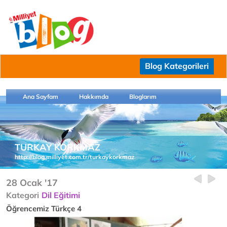
Blog Kategorileri
Ana Sayfam
Hakkımda
Bloglarım
TURKAY KORKMAZ
http://blog.milliyet.com.tr/turkaykorkmaz
28 Ocak '17
Kategori
Dil Eğitimi
Öğrencemiz Türkçe 4