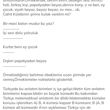
anlatımlardır.Örneklersek, benim evim, bebeğin sesi, kırmızı
halı, birkaç kişi, papatyadan beyaz,denize karşı, o ve ben, ey
çocuk, siyah beyaz, beyaz beyaz, ev mev… vb.
Cahit Külebinin şiirine kulak verelim mi?
Bir mavi balon mudur bu yaz?
......................
İçi sevi dolu yolculuk
...........................
Kurtar beni ey çocuk
...............
Dişleri papatyadan beyaz
...............................
Örneklediğimiz belirtme öbeklerine ozan şiirinde yer
vermiş.Örneklemeler noktalarla gösterildi.
Türkçede bu anlatım birimleri iç içe gelişir.Metin tüm anlatım
birimlerini kapsar.Metin en büyük kümedir.Bu bakımdan
Türkçe matematiksel anlatımlı bir dildir.Matematikte kümeler
konusu işlenirken A) B, A kümesi kapsar B kümesini; B (A, B
kümesi alt kümesidir A’nın açıklaması Türkçe için de