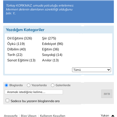
Türkay KORKMAZ, umuda yolculuğu ertelemez.
Mermeri delenin damlanın sürekliliği olduğunu
bilir. Y..
Yazdığım Kategoriler
Dil Eğitimi (326)
Şiir (275)
Öykü (119)
Edebiyat (96)
Dilbilim (40)
Eğitim (36)
Tarih (22)
Sosyoloji (14)
Sanat Eğitimi (13)
Anılar (13)
Bloglarda
Yazarlarda
Galerilerde
Sadece bu yazarın bloglarında ara
|
|
Yukarı
Anasayfa
Bize Ulaşın
Kullanım Koşulları