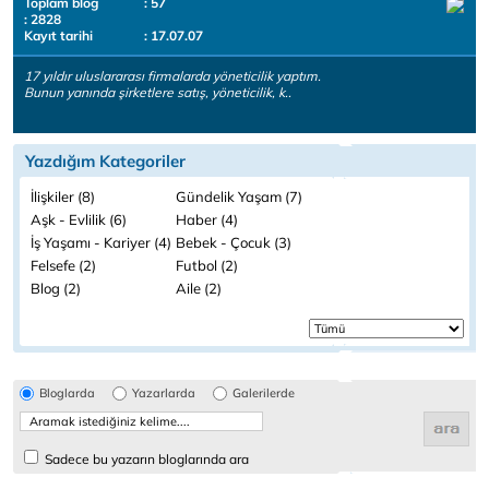
Toplam blog
: 57
: 2828
Kayıt tarihi
: 17.07.07
17 yıldır uluslararası firmalarda yöneticilik yaptım.
Bunun yanında şirketlere satış, yöneticilik, k..
Yazdığım Kategoriler
İlişkiler (8)
Gündelik Yaşam (7)
Aşk - Evlilik (6)
Haber (4)
İş Yaşamı - Kariyer (4)
Bebek - Çocuk (3)
Felsefe (2)
Futbol (2)
Blog (2)
Aile (2)
Bloglarda
Yazarlarda
Galerilerde
Sadece bu yazarın bloglarında ara