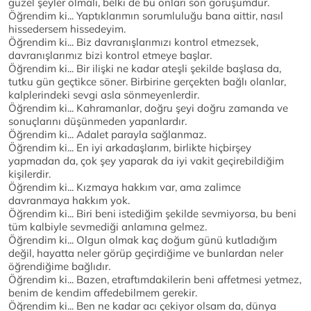
güzel şeyler olmalı, belki de bu onları son görüşümdür.
Öğrendim ki... Yaptıklarımın sorumluluğu bana aittir, nasıl
hissedersem hissedeyim.
Öğrendim ki... Biz davranışlarımızı kontrol etmezsek,
davranışlarımız bizi kontrol etmeye başlar.
Öğrendim ki... Bir ilişki ne kadar ateşli şekilde başlasa da,
tutku gün geçtikce söner. Birbirine gerçekten bağlı olanlar,
kalplerindeki sevgi asla sönmeyenlerdir.
Öğrendim ki... Kahramanlar, doğru şeyi doğru zamanda ve
sonuçlarını düşünmeden yapanlardır.
Öğrendim ki... Adalet parayla sağlanmaz.
Öğrendim ki... En iyi arkadaşlarım, birlikte hiçbirşey
yapmadan da, çok şey yaparak da iyi vakit geçirebildiğim
kişilerdir.
Öğrendim ki... Kızmaya hakkım var, ama zalimce
davranmaya hakkım yok.
Öğrendim ki... Biri beni istediğim şekilde sevmiyorsa, bu beni
tüm kalbiyle sevmediği anlamına gelmez.
Öğrendim ki... Olgun olmak kaç doğum günü kutladığım
değil, hayatta neler görüp geçirdiğime ve bunlardan neler
öğrendiğime bağlıdır.
Öğrendim ki... Bazen, etraftımdakilerin beni affetmesi yetmez,
benim de kendim affedebilmem gerekir.
Öğrendim ki... Ben ne kadar acı çekiyor olsam da, dünya