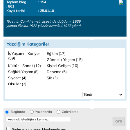
Toplam blog
: 154
: 861
Kayıt tarihi
: 25.01.10
Rize nin Çamlıhemşin ilçesinde doğdum. 1969
yılında ilkokul,1972 yılında ortaokul,1975 yılınd..
Yazdığım Kategoriler
İş Yaşamı - Kariyer
Eğitim (17)
(59)
Gündelik Yaşam (15)
Kültür - Sanat (12)
Kişisel Gelişim (10)
Sağlıklı Yaşam (8)
Deneme (5)
Siyaset (4)
Şiir (3)
Okullar (2)
Bloglarda
Yazarlarda
Galerilerde
Sadece bu yazarın bloglarında ara