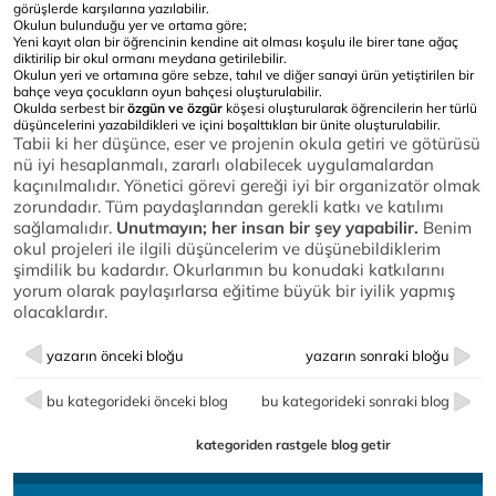
görüşlerde karşılarına yazılabilir.
Okulun bulunduğu yer ve ortama göre;
Yeni kayıt olan bir öğrencinin kendine ait olması koşulu ile birer tane ağaç
diktirilip bir okul ormanı meydana getirilebilir.
Okulun yeri ve ortamına göre sebze, tahıl ve diğer sanayi ürün yetiştirilen bir
bahçe veya çocukların oyun bahçesi oluşturulabilir.
Okulda serbest bir
özgün ve özgür
köşesi oluşturularak öğrencilerin her türlü
düşüncelerini yazabildikleri ve içini boşalttıkları bir ünite oluşturulabilir.
Tabii ki her düşünce, eser ve projenin okula getiri ve götürüsü
nü iyi hesaplanmalı, zararlı olabilecek uygulamalardan
kaçınılmalıdır. Yönetici görevi gereği iyi bir organizatör olmak
zorundadır. Tüm paydaşlarından gerekli katkı ve katılımı
sağlamalıdır.
Unutmayın; her insan bir şey yapabilir.
Benim
okul projeleri ile ilgili düşüncelerim ve düşünebildiklerim
şimdilik bu kadardır. Okurlarımın bu konudaki katkılarını
yorum olarak paylaşırlarsa eğitime büyük bir iyilik yapmış
olacaklardır.
yazarın önceki bloğu
yazarın sonraki bloğu
bu kategorideki önceki blog
bu kategorideki sonraki blog
kategoriden rastgele blog getir