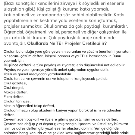
(Bazı sanatçılar kendilerini zirveye ilk söyledikleri eserlerle
ulaştıkları gibi.) Kişi çalıştığı kuruma katkı yapmalı,
katılabilmeli ve kararlarında söz sahibi olabilmelidir. Katkı
yapabilmenin en kestirme yolu eserlerini konuşturmak,
projeler sunmaktır. Okullarımız da çok paydaşlı kurumlardır.
Öğrencisi, öğretmeni, velisi, personeli ve diğer çalışanları ile
çok ortaklı bir kurum. Çok paydaşlılık proje üretiminde
avantajdır.
Okullarda Ne Tür Projeler Üretilebilir?
Okulun bulunduğu yere göre çevrenin sorunları ve çözüm önerilerini yansıtan
bir sorun- çözüm defteri, köşesi, panosu veya CD si hazırlanabilir. Bunu
yapmak için;
Düşünce defteri
ile tüm paydaş ve ziyaretçilerin düşünceleri not edilebilir.
Paydaş ve yakın çevreye yönelik anket çalışmaları uygulanabilir.
Yazılı ve görsel medyadan yararlanılabilir.
Okulu tanıtıcı ve çevrenin arz ve taleplerini karşılayacak şekilde;
Okul gazetesi,
Okul dergisi,
Makale defteri,
Fıkra defteri,
Okulun tarihçesi,
Mezun öğrencileri takıp defteri,
Okuldan mezun olup akademik kariyer yapan bürokrat isim ve adresleri
defteri,
Çevremizden başka il ve ilçelere gitmiş gurbetçi isim ve adres defteri,
Çevremizde doğup yurt dışına çıkmış zengin, işadamı ve üst düzey bürokrat
isim ve adres defteri gibi yazılı eserler oluşturulabilinir. Yeri geldiğinde
onlardan hangi konuda ve ne şekilde katkı sağlamamız gerektiği hakkındaki