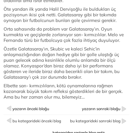
olabilirdi ama ısrar etmediler.
Öte yandan ilk yarıda Halil Dervişoğlu ile buldukları üç
pozisyonun ikisi çok netti. Galatasaray gibi bir takımda
oynayan bir futbolcunun bunları gole çevirmesi gerekir.
Orta sahasında da problem var Galatasaray’ın. Oyun
kurmakta ve geçişlerde zorlanıyor sarı- kırmızılılar. Melo ve
Fernando türü bir futbolcuya çok fazla ihtiyaç duyuluyor.
Özetle Galatasaray’ın, Skubic ve kaleci Sehic’in
anlaşmazlığından doğan hediye gibi bir golle ulaştığı üç
puan gelecek adına kesinlikle olumlu anlamda bir ölçü
olamaz. Konyaspor’dan biraz daha iyi bir performans
gösteren ve ileride biraz daha becerikli olan bir takım, bu
Galatasaray’ı çok zor durumda bırakır.
Elbette sarı- kırmızılıların, kötü oynamalarına rağmen
kazanarak büyük takım refleksi gösterdikleri de bir gerçek.
Ama bu her zaman olur mu, bilemeyiz…
yazarın önceki bloğu
yazarın sonraki bloğu
bu kategorideki önceki blog
bu kategorideki sonraki blog
kategoriden rastgele blog getir