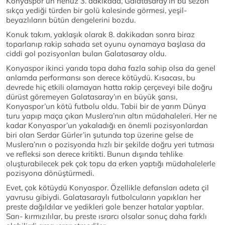
Konyaspor’un henüz 3. dakikada, Galatasaray’ın bu sezon
sıkça yediği türden bir golü kalesinde görmesi, yeşil-
beyazlıların bütün dengelerini bozdu.
Konuk takım, yaklaşık olarak 8. dakikadan sonra biraz
toparlanıp rakip sahada set oyunu oynamaya başlasa da
ciddi gol pozisyonları bulan Galatasaray oldu.
Konyaspor ikinci yarıda topa daha fazla sahip olsa da genel
anlamda performansı son derece kötüydü. Kısacası, bu
devrede hiç etkili olamayan hatta rakip çerçeveyi bile doğru
dürüst göremeyen Galatasaray’ın en büyük şansı,
Konyaspor’un kötü futbolu oldu. Tabii bir de yarım Dünya
turu yapıp maça çıkan Muslera’nın altın müdahaleleri. Her ne
kadar Konyaspor’un yakaladığı en önemli pozisyonlardan
biri olan Serdar Gürler’in şutunda top üzerine gelse de
Muslera’nın o pozisyonda hızlı bir şekilde doğru yeri tutması
ve refleksi son derece kritikti. Bunun dışında tehlike
oluşturabilecek pek çok topu da erken yaptığı müdahalelerle
pozisyona dönüştürmedi.
Evet, çok kötüydü Konyaspor. Özellikle defansları adeta çil
yavrusu gibiydi. Galatasaraylı futbolcuların yapıkları her
preste dağıldılar ve yedikleri gole benzer hatalar yaptılar.
Sarı- kırmızılılar, bu preste ısrarcı olsalar sonuç daha farklı