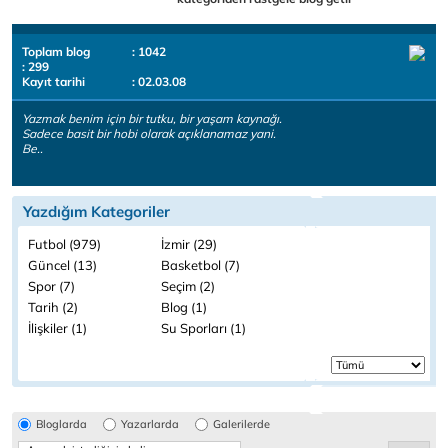
Toplam blog
: 1042
: 299
Kayıt tarihi
: 02.03.08
Yazmak benim için bir tutku, bir yaşam kaynağı.
Sadece basit bir hobi olarak açıklanamaz yani.
Be..
Yazdığım Kategoriler
Futbol (979)
İzmir (29)
Güncel (13)
Basketbol (7)
Spor (7)
Seçim (2)
Tarih (2)
Blog (1)
İlişkiler (1)
Su Sporları (1)
Bloglarda
Yazarlarda
Galerilerde