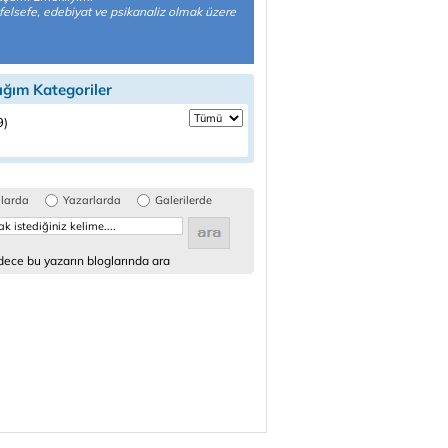
felsefe, edebiyat ve psikanaliz olmak üzere
ığım Kategoriler
9)
glarda
Yazarlarda
Galerilerde
ece bu yazarın bloglarında ara