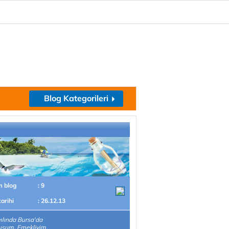
Blog Kategorileri
m blog
: 9
tarihi
: 26.12.13
ılında Bursa'da
şum. Emekliyim.