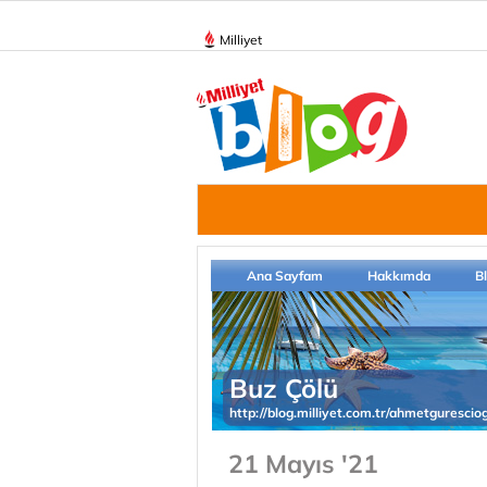
Milliyet
Ana Sayfam
Hakkımda
B
Buz Çölü
http://blog.milliyet.com.tr/ahmetgurescio
21 Mayıs '21