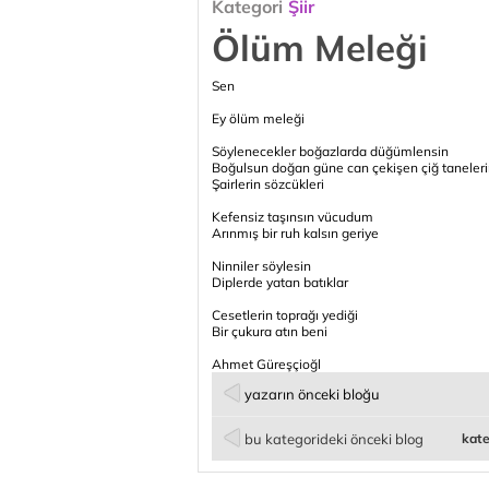
Kategori
Şiir
Ölüm Meleği
Sen
Ey ölüm meleği
Söylenecekler boğazlarda düğümlensin
Boğulsun doğan güne can çekişen çiğ taneler
Şairlerin sözcükleri
Kefensiz taşınsın vücudum
Arınmış bir ruh kalsın geriye
Ninniler söylesin
Diplerde yatan batıklar
Cesetlerin toprağı yediği
Bir çukura atın beni
Ahmet Güreşçioğl
yazarın önceki bloğu
bu kategorideki önceki blog
kate