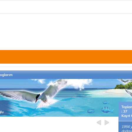
loglarım
Topla
: 37
glu
Kayıt 
1956 y
doğmu