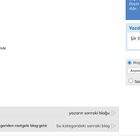
Başta 
diğe..
Yazd
Şiir (
inde
Blo
Sad
yazarın sonraki bloğu
goriden rastgele blog getir
bu kategorideki sonraki blog