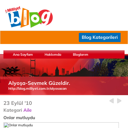
Blog Kategorileri
Ana Sayfam
Hakkımda
Bloglarım
Alyoşa-Sevmek Güzeldir.
http://blog.milliyet.com.tr/alyosacan
23 Eylül '10
Kategori
Aile
Onlar mutluydu