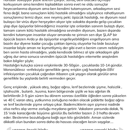
korkuyorum ama kendimi topladıktan sonra evet ne oldu sonuçlar
heyecanlanma diyorum ama ben kendimi tutamıyorum, arkadaşımın sesi
fena değil, bana sonuçların kötü hastalık olmadığını söyleyince rahatlıyorum
sonuçlarımız temiz diyor, eee neymiş peki; öpücük hastalığı, ne diyorum nasıl
bulaşıcı bir virüs diyor herşeyden alıyor işte sokakta dışarda gelip çocukları
şlap diye öpüyorlar bilmediğimiz insanlar işte onlardan sanırım bulaştı diyor,
tamam canım kötü hastalık olmadığına sevindim diyorum, bazen dışarıda
kendini tutamıyan insanlar oluyor amanda ne şirinsin sen diye ŞLAP bir
öpücük bazen Arda yı da öpüyorlar engelleyebildiğimi engelliyorum ama
bazılrı dur diyene kadar çocuğu çoktan öpmüş oluyorlar ha bide bozuluyr
insanlar böyle aman ne kıymetliymiş der gibi evet o benim canım nebileyim
ben senin hasta olmadığını, yada kendiside bilmez al işte arkadaşım gibi
uğraş dur ama sonuca sevindim öpücük hastalığını ınternette araştırdım
bakın bilgiler şöyle;
Hastalığın kuluçka süresi erişkinlerde 30-50gün , çocuklarda 10-14 gündür.
Mononükleoz -enfeksiyöz genellikle genç-erişkin çağ hastalığıdır.EBV
infeksiyonları çocukluk çağından itibaren çok yaygın olarak görülür ama
genellikle bu yaşlarda belirti vermeden geçer.
Genç erişkinde , yüksek ateş, boğaz ağrısı, lenf bezlerinde şişme, halsizlik ,
iştahsızlık , bulantı , kusma, karın bölgesinde şişlik ve kas ağrıları ilk
belirtilerdir.3-5 gün süren bu dönem sonrası özellikle öğleden sonra yükselen
ve 40 C varan ateş, yutkunma zorluğuna neden olacak şiddette boğaz ağrısı
ve lenf bezlerinde şişme ortaya çıkar. Bademciklerin aşırı şişmesi nadirde
olsa nefes alıp verme zorluğu meydana getirir. Vakaların yarısında dalak, %
15 'inde karaciğerde büyüme görülür.Bu belirtiler bazen 2-3 hafta devam
eder. Beslenme bozukluğuna bağlı aşırı kilo görülebilir. Aman sizlerde
dikkatli olun bundan sonra daha da hassas olacağım kesin saygılar....
yazarın önceki bloğu
yazarın sonraki bloğu