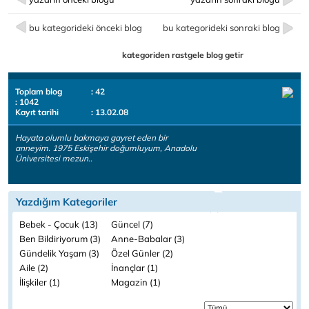
bu kategorideki önceki blog
bu kategorideki sonraki blog
kategoriden rastgele blog getir
Toplam blog
: 42
: 1042
Kayıt tarihi
: 13.02.08
Hayata olumlu bakmaya gayret eden bir
anneyim. 1975 Eskişehir doğumluyum, Anadolu
Üniversitesi mezun..
Yazdığım Kategoriler
Bebek - Çocuk (13)
Güncel (7)
Ben Bildiriyorum (3)
Anne-Babalar (3)
Gündelik Yaşam (3)
Özel Günler (2)
Aile (2)
İnançlar (1)
İlişkiler (1)
Magazin (1)