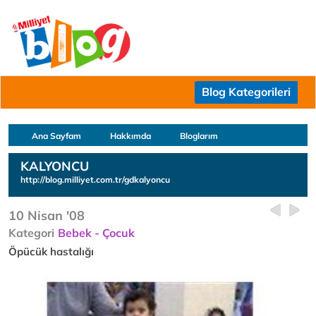
Blog Kategorileri
Ana Sayfam
Hakkımda
Bloglarım
KALYONCU
http://blog.milliyet.com.tr/gdkalyoncu
10 Nisan '08
Kategori
Bebek - Çocuk
Öpücük hastalığı