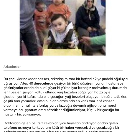
Arkadaşlar
Bu çocuklar nekadar hassas, arkadaşım tam bir haftadır 2 yaşındaki oğuluyla
uğraşıyor. Ateş 40 derecelerde geziyor bir türlü düşüremiyorlar, hastaneye
götürüyorlar orada da bi düşüyor bi yükseliyor kızcağız mahvolmuş durumda,
lenf bezleri şişiyor, koltuk altında yağ bezeleri çoğalıyor, hatta öyle
şidetleniyor ki kafasında bile çocuğun yağ bezeleri oluşuyor, birsürü tetkikler,
çeşitli tanı yorumları ama bunların ararsında en kötü tanı lenf kanseri
olabilme ihtimali, telefonlaşıyoruz kızcağız devamlı ağlıyor, ona moral
vermeye öalışıyorum ama sözcükler düğümleniyor, küçük bir çocuğa bu
hastalık hiç yakışmıyor.
Doktordan gelen belirsiz cevaplar iyice heyecanlandırıyor, ondan gelen
telefonu açmaya korkuyorum kötü bir haber verecek diye çocukcağız bir
haftadır savaşıyor yazık telefon çalıyor, sonuç belli olacaktı açmaya