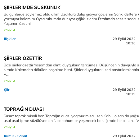
ŞİİRLERİMDE SUSKUNLIK
Bu günlerde söylemez oldu dilim Uzaklara dalıp gidiyor gözlerim Sanki deftere
yazmıyor kalemim Oysa ruhumda duruyor çığlık izlerim Etrafımda sessiz seda i
Yaşamın özetini ..
vkayra
İlişkiler
29 Eylül 2022
10:30
ŞİİRLER ÖZETTİR
Bazı şiirler özettir Yaşamdan alıntı duyguların tercümesi Düşüncenin duyguyla s
sırada Kalemden dökülen boşalma hissi. Şiirler duygulara üzeri bastırılarak atıl
V...
vkayra
Şiir
29 Eylül 2022
10:29
TOPRAĞIN DUASI
Susuz toprak misali ben Toprağın duası yağmur misali sen Kabul olsan da yağs
usul usul içime süzülüversen Nice tohumlar yeşerecek benliğimde bir bilsen... V
vkayra
Kültür - Sanat
29 Eylül 2022