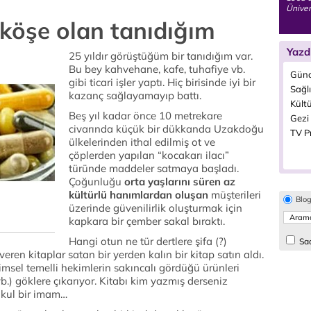
Ünivers
 köşe olan tanıdığım
Yazd
25 yıldır görüştüğüm bir tanıdığım var.
Bu bey kahvehane, kafe, tuhafiye vb.
Günd
gibi ticari işler yaptı. Hiç birisinde iyi bir
Sağlı
kazanç sağlayamayıp battı.
Kültü
Beş yıl kadar önce 10 metrekare
Gezi 
civarında küçük bir dükkanda Uzakdoğu
TV P
ülkelerinden ithal edilmiş ot ve
çöplerden yapılan “kocakarı ilacı”
türünde maddeler satmaya başladı.
Çoğunluğu
orta yaşlarını süren az
kültürlü hanımlardan oluşan
müşterileri
Blo
üzerinde güvenilirlik oluşturmak için
kapkara bir çember sakal bıraktı.
Hangi otun ne tür dertlere şifa (?)
Sad
veren kitaplar satan bir yerden kalın bir kitap satın aldı.
imsel temelli hekimlerin sakıncalı gördüğü ürünleri
vb.) göklere çıkarıyor. Kitabı kim yazmış derseniz
kul bir imam…