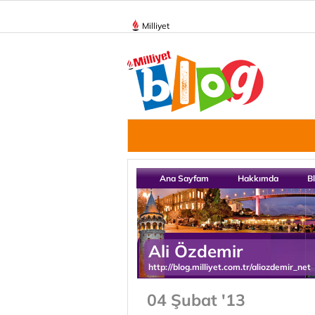
Milliyet
Ana Sayfam
Hakkımda
B
Ali Özdemir
http://blog.milliyet.com.tr/aliozdemir_net
04 Şubat '13