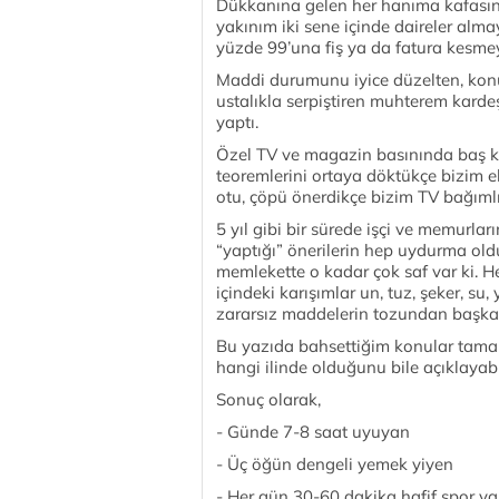
Dükkanına gelen her hanıma kafasına 
yakınım iki sene içinde daireler almay
yüzde 99’una fiş ya da fatura kesmey
Maddi durumunu iyice düzelten, konu
ustalıkla serpiştiren muhterem kardeş
yaptı.
Özel TV ve magazin basınında baş k
teoremlerini ortaya döktükçe bizim elem
otu, çöpü önerdikçe bizim TV bağımlı
5 yıl gibi bir sürede işçi ve memurl
“yaptığı” önerilerin hep uydurma ol
memlekette o kadar çok saf var ki. He
içindeki karışımlar un, tuz, şeker, s
zararsız maddelerin tozundan başka 
Bu yazıda bahsettiğim konular tamam
hangi ilinde olduğunu bile açıklayabi
Sonuç olarak,
- Günde 7-8 saat uyuyan
- Üç öğün dengeli yemek yiyen
- Her gün 30-60 dakika hafif spor ya