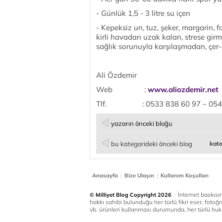
- Günlük 1,5 - 3 litre su içen
- Kepeksiz un, tuz, şeker, margarin, f
kirli havadan uzak kalan, strese girm
sağlık sorunuyla karşılaşmadan, ç
Ali Özdemir
Web :
www.aliozdemir.net
Tlf. : 0533 838 60 97 – 0542 8
yazarın önceki bloğu
bu kategorideki önceki blog
kate
|
|
Anasayfa
Bize Ulaşın
Kullanım Koşulları
İnternet baskısınd
© Milliyet Blog Copyright 2026
hakkı sahibi bulunduğu her türlü fikri eser, fotoğr
vb. ürünleri kullanması durumunda, her türlü huku