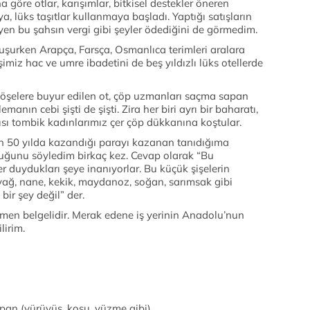
göre otlar, karışımlar, bitkisel destekler öneren
a, lüks taşıtlar kullanmaya başladı. Yaptığı satışların
en bu şahsın vergi gibi şeyler ödediğini de görmedim.
şurken Arapça, Farsça, Osmanlıca terimleri aralara
imiz hac ve umre ibadetini de beş yıldızlı lüks otellerde
öşelere buyur edilen ot, çöp uzmanları saçma sapan
anın cebi şişti de şişti. Zira her biri ayrı bir baharatı,
sı tombik kadınlarımız çer çöp dükkanına koştular.
arın 50 yılda kazandığı parayı kazanan tanıdığıma
duğunu söyledim birkaç kez. Cevap olarak “Bu
r duydukları şeye inanıyorlar. Bu küçük şişelerin
u, yağ, nane, kekik, maydanoz, soğan, sarımsak gibi
bir şey değil” der.
en belgelidir. Merak edene iş yerinin Anadolu’nun
lirim.
pan (yürüyüş, koşu, yüzme gibi)