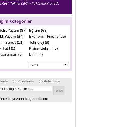
itesi, Teknik Eğitim Fakültesini bitird..
ığım Kategoriler
elik Yaşam (87)
Eğitim (63)
klı Yaşam (34)
Ekonomi - Finans (25)
r - Sanat (11)
Teknoloji (9)
- Tatil (6)
Kişisel Gelişim (5)
rogramları (5)
Bilim (4)
glarda
Yazarlarda
Galerilerde
ece bu yazarın bloglarında ara