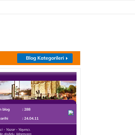
Blog Kategorileri
m blog
: 288
tarihi
: 24.04.11
i - Yazar - Yayıncı.
de doğdu. Marmara