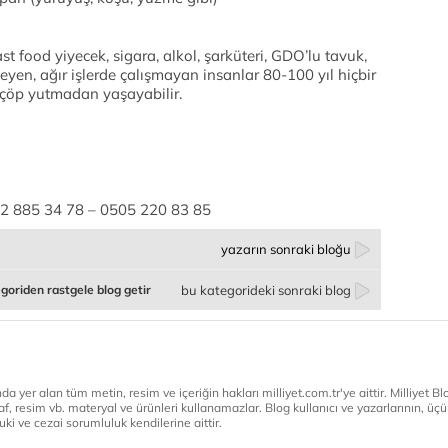
ast food yiyecek, sigara, alkol, şarküteri, GDO’lu tavuk,
eyen, ağır işlerde çalışmayan insanlar 80-100 yıl hiçbir
er-çöp yutmadan yaşayabilir.
85 34 78 – 0505 220 83 85
yazarın sonraki bloğu
goriden rastgele blog getir
bu kategorideki sonraki blog
a yer alan tüm metin, resim ve içeriğin hakları milliyet.com.tr'ye aittir. Milliyet Blog
af, resim vb. materyal ve ürünleri kullanamazlar. Blog kullanıcı ve yazarlarının, üçün
ki ve cezai sorumluluk kendilerine aittir.