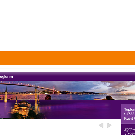
loglarım
Topla
: 1733
Kayıt 
Eğitimc
1968'