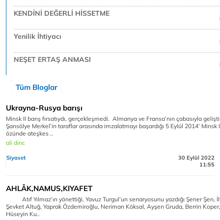
KENDİNİ DEĞERLİ HİSSETME
Yenilik İhtiyacı
NEŞET ERTAŞ ANMASI
Tüm Bloglar
Ukrayna-Rusya barışı
Minsk II barış fırsatıydı, gerçekleşmedi. Almanya ve Fransa’nın çabasıyla geliştir
Şansölye Merkel’in taraflar arasında imzalatmayı başardığı 5 Eylül 2014’ Minsk 
özünde ateşkes ..
ali dinc
Siyaset
30 Eylül 2022
11:55
AHLÂK,NAMUS,KIYAFET
Atıf Yılmaz’ın yönettiği, Yavuz Turgul’un senaryosunu yazdığı Şener Şen, İ
Şevket Altuğ, Yaprak Özdemiroğlu, Neriman Köksal, Ayşen Gruda, Berrin Koper,
Hüseyin Ku..