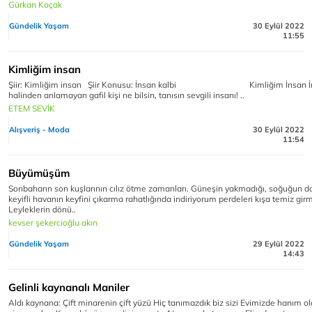
Gürkan Koçak
Gündelik Yaşam
30 Eylül 2022
11:55
Kimliğim insan
Şiir: Kimliğim insan Şiir Konusu: İnsan kalbi Kimliğim İnsan İ
halinden anlamayan gafil kişi ne bilsin, tanısın sevgili insanı! ..
ETEM SEVİK
Alışveriş - Moda
30 Eylül 2022
11:54
Büyümüşüm
Sonbaharın son kuşlarının cılız ötme zamanları. Güneşin yakmadığı, soğuğun 
keyifli havanın keyfini çıkarma rahatlığında indiriyorum perdeleri kışa temiz gir
Leyleklerin dönü..
kevser şekercioğlu akın
Gündelik Yaşam
29 Eylül 2022
14:43
Gelinli kaynanalı Maniler
Aldı kaynana: Çift minarenin çift yüzü Hiç tanımazdık biz sizi Evimizde hanım o