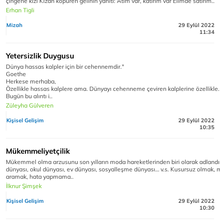
çingene kızı Kızan köpüren gelinin yanıtı: Atım var, katırım var Elimde satırım..
Erhan Tigli
Mizah
29 Eylül 2022
11:34
Yetersizlik Duygusu
Dünya hassas kalpler için bir cehennemdir."
Goethe
Herkese merhaba,
Özellikle hassas kalplere ama. Dünyayı cehenneme çeviren kalplerine özellikle.
Bugün bu alıntı i..
Züleyha Gülveren
Kişisel Gelişim
29 Eylül 2022
10:35
Mükemmeliyetçilik
Mükemmel olma arzusunu son yılların moda hareketlerinden biri olarak adlandırab
dünyası, okul dünyası, ev dünyası, sosyalleşme dünyası… v.s. Kusursuz olmak
aramak, hata yapmama..
İlknur Şimşek
Kişisel Gelişim
29 Eylül 2022
10:30