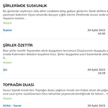
ŞİİRLERİMDE SUSKUNLIK
Bu günlerde söylemez oldu dilim Uzaklara dalıp gidiyor gözlerim Sanki deftere
yazmıyor kalemim Oysa ruhumda duruyor çığlık izlerim Etrafımda sessiz seda i
Yaşamın özetini ..
vkayra
İlişkiler
29 Eylül 2022
10:30
ŞİİRLER ÖZETTİR
Bazı şiirler özettir Yaşamdan alıntı duyguların tercümesi Düşüncenin duyguyla s
sırada Kalemden dökülen boşalma hissi. Şiirler duygulara üzeri bastırılarak atıl
V...
vkayra
Şiir
29 Eylül 2022
10:29
TOPRAĞIN DUASI
Susuz toprak misali ben Toprağın duası yağmur misali sen Kabul olsan da yağs
usul usul içime süzülüversen Nice tohumlar yeşerecek benliğimde bir bilsen... V
vkayra
Kültür - Sanat
29 Eylül 2022