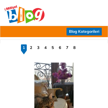
Blog Kategorileri
1
2
3
4
5
6
7
8