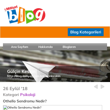
Blog Kategorileri
Ana Sayfam
Hakkımda
Bloglarım
Gülçin Keskin
http://blog.milliyet.com.tr/gulcinkeskin
26 Eylül '18
Kategori
Psikoloji
Othello Sendromu Nedir?