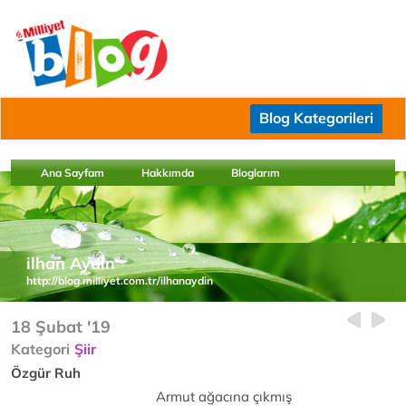
Blog Kategorileri
Ana Sayfam
Hakkımda
Bloglarım
ilhan Aydın
http://blog.milliyet.com.tr/ilhanaydin
18 Şubat '19
Kategori
Şiir
Özgür Ruh
Armut ağacına çıkmış