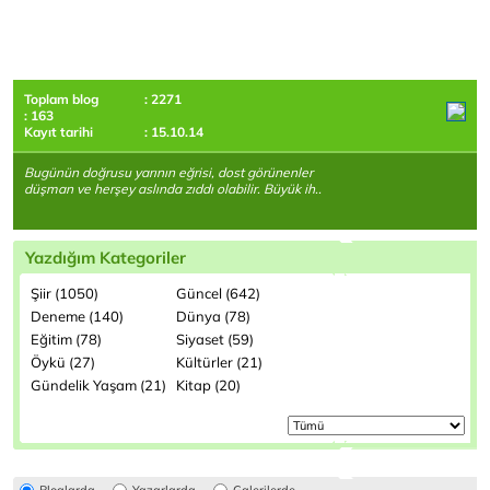
Toplam blog
: 2271
: 163
Kayıt tarihi
: 15.10.14
Bugünün doğrusu yarının eğrisi, dost görünenler
düşman ve herşey aslında zıddı olabilir. Büyük ih..
Yazdığım Kategoriler
Şiir (1050)
Güncel (642)
Deneme (140)
Dünya (78)
Eğitim (78)
Siyaset (59)
Öykü (27)
Kültürler (21)
Gündelik Yaşam (21)
Kitap (20)