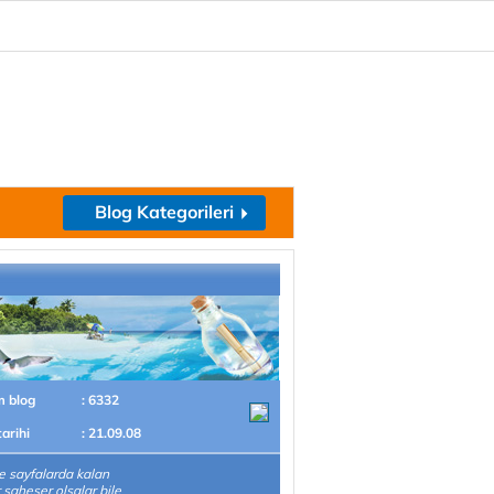
Blog Kategorileri
m blog
: 6332
tarihi
: 21.09.08
 sayfalarda kalan
r şaheser olsalar bile