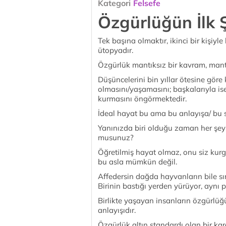
Kategori
Felsefe
Özgürlüğün İlk 
Tek başına olmaktır, ikinci bir kişiy
ütopyadır.
Özgürlük mantıksız bir kavram, mantık
Düşüncelerini bin yıllar ötesine göre
olmasını/yaşamasını; başkalarıyla is
kurmasını öngörmektedir.
İdeal hayat bu ama bu anlayışa/ bu s
Yanınızda biri olduğu zaman her şeyi
musunuz?
Öğretilmiş hayat olmaz, onu siz kurg
bu asla mümkün değil.
Affedersin dağda hayvanların bile sını
Birinin bastığı yerden yürüyor, ayn
Birlikte yaşayan insanların özgürlü
anlayışıdır.
Özgürlük altın standardı olan bir karak