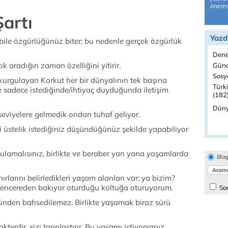
önemsi
Şartı
Yazd
le bile özgürlüğünüz biter; bu nedenle gerçek özgürlük
Dene
 aradığın zaman özelliğini yitirir.
Günd
Sosyo
 kurgulayan Korkut her bir dünyalının tek başına
Türk
e sadece istediğinde/ihtiyaç duyduğunda iletişim
(182
Düny
eviyelere gelmedik ondan tuhaf geliyor.
 üstelik istediğiniz düşündüğünüz şekilde yapabiliyor
ulamalısınız, birlikte ve beraber yan yana yaşamlarda
Blo
rlarını belirledikleri yaşam alanları var; ya bizim?
ı pencereden bakıyor oturduğu koltuğa oturuyorum.
Sad
ğünden bahsedilemez. Birlikte yaşamak biraz sürü
terdir, sizi tanrılaştırır. Bu yaşamı istiyorsanız