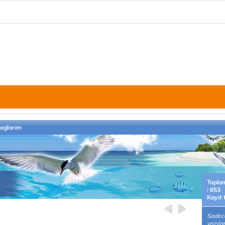
loglarım
Topla
: 653
Kayıt 
Sadece
yazıla