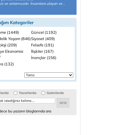
z ve anlamsızdır. İnsanlara ulaşan ve ..
ığım Kategoriler
me (1449)
Güncel (1192)
elik Yaşam (846)
Siyaset (409)
loji (209)
Felsefe (191)
iye Ekonomisi
İlişkiler (167)
)
İnançlar (156)
a (132)
glarda
Yazarlarda
Galerilerde
ece bu yazarın bloglarında ara