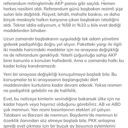
referandum mitinglerinde AKP parası gibi saçıldı. Hemen
herkes nasibini aldı. Referandum günü başbakan resimli şişe
suları bile dağıtıldı. Rüşvet, tehdit, mahalle baskısı, ve daha
birçok maskeyle halkın karşısına çıkan başbakan istediğini
aldı. Tekrar iddia ediyorum, o %58 in %10 u bile evet dediği
maddelerden bihaber.
Uzun zamandır başbakanın uyguladığı tek adam yönetimi
giderek padişahlığa doğru yol alıyor. Paketteki yargı ile ilgili
iki madde haricindeki maddeler için ne anayasa değişikliği
ne de referandum gerekliydi. Yeterli çoğunluğa sahip AKP
birer kanunla o konuları hallederdi. Ama o zamanda halkı bu
kadar kolay kandıramazdı.
Yeni bir anayasa değişikliği konuşulmaya başladı bile. Bu
konuşmalar ta ki anayasanın başlangıçtaki dört
maddesinden kurtulana kadar devam edecek. Yoksa resmen
ne padişahlık gelebilir ne de halifelik.
Evet, bu neticeye kimlerin sevindiğine bakarsak ülke için ne
kadar hayırlı veya hayırsız olduğunu görebiliriz. AB ve ABD
çok memnun. Yarı resmi basınlarının etekleri zil çalıyor.
Talabani ve Barzani de memnun. Baydemir’de memnun ki
özerklik ilanından söz etmeye başladı bile. PKK anlaşma
gereği evet çıkması için bir buçuk ay boyunca eylemlerini