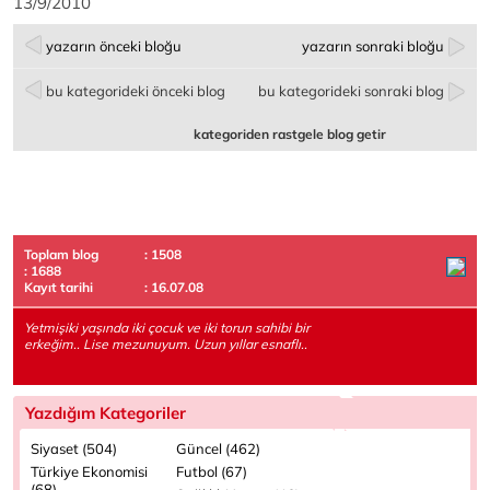
13/9/2010
yazarın önceki bloğu
yazarın sonraki bloğu
bu kategorideki önceki blog
bu kategorideki sonraki blog
kategoriden rastgele blog getir
Toplam blog
: 1508
: 1688
Kayıt tarihi
: 16.07.08
Yetmişiki yaşında iki çocuk ve iki torun sahibi bir
erkeğim.. Lise mezunuyum. Uzun yıllar esnaflı..
Yazdığım Kategoriler
Siyaset (504)
Güncel (462)
Türkiye Ekonomisi
Futbol (67)
(68)