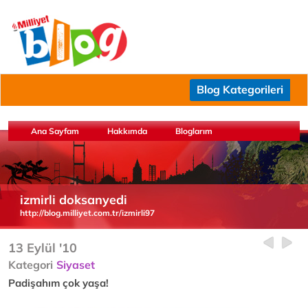
Blog Kategorileri
Ana Sayfam
Hakkımda
Bloglarım
izmirli doksanyedi
http://blog.milliyet.com.tr/izmirli97
13 Eylül '10
Kategori
Siyaset
Padişahım çok yaşa!