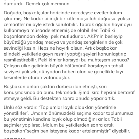
durdurdu. Demek çok memnun.
Doğuda, boykotçular haricinde neredeyse evetler tulum
çıkarmış. Ne kadar bilinçli bir kitle maşallah doğrusu, yoksa
cemaatler mi öyle istedi sorulabilir. Toprak ağaları hayır oyu
kullanmaya müsaade etmemiş de olabilirler. Tabiî ki
başarılarından dolayı pek mutludurlar. AKPnin besleyip
büyüttüğü yandaş medya ve yandaş zenginlerin de çok
sevindiği kesin. Hepsine hayırlı olsun. Artık başbakan
elindeki yetkilerle gayrı resmi yaptığı şeyleri kanunlaştırıp
resmileştirebilir. Peki kimler karşıydı bu muhteşem sonuca?
Çalışan ülke gelirinin büyük bölümünü karşılayan tahsil
seviyesi yüksek, dünyadan haberi olan ve genellikle kıyı
kesimlerde oturan vatandaşlar.
Başbakan onları çoktan darbeci ilan etmişti, son
konuşmasında da bunu tekrarladı. Şimdi sıra hepsini bertaraf
etmeye geldi. Bu destekten sonra onuda yapar artık.
Ünlü söz vardır. “Toplumlar layık oldukları yönetimle
yönetilirler”. Umarım önümüzdeki seçime kadar toplumumuz
bu yönetimin kendine layık olup olmadığını anlar. Tabii
seçimler yapılırsa. Malum bu yetkilerden sonra artık
başbakan“seçim ben isteyene kadar ertelenmiştir” diyebilir.