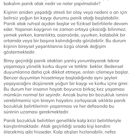
bakalım panik atak nedir ve neler yapılmalıdır?
Kişinin aniden yaşadığı stresli bir olay veya nedeni o an için
belirsiz yoğun bir kaygı durumu panik atağı başlatabilir.
Panik atak ruhsal açıdan başlar ve fiziksel belirtilerle devam
eder. Yaşanan kaygının ne zaman ortaya çıkacağı bilinmez;
yemek yerken, karanlıkta, asansörde, uyurken, kalabalık bir
ortamda veya bir başına kalındığında görülebilir. Bu durum
kişinin bireysel yaşantılarına özgü olarak değişim
göstermektedir.
Birey geçirdiği panik atakları yanlış yorumlayarak tekrar
yaşamaya yönelik korku duyar ve tetikte bekler. Bedensel
duyumlarına daha çok dikkat etmeye, onları izlemeye başlar.
Benzer duyumları hissetmeye başladığında aynı şeyleri
yaşayacağını düşünerek yoğun bir kaygı ve korku içine girer.
Bu durum her insanın hayatı boyunca birkaç kez yaşaması
mümkün normal bir seyirdir. Ancak buna bir bozukluk ismini
verebilmemiz için bireyin hayatını zorlayacak sıklıkta panik
bozukluk belirtilerinin yaşanması ve her defasında bu
sürenin uzaması gerekmektedir.
Panik bozukluk belirtileri genellikle kalp krizi belirtileriyle
karıştırılmaktadır. Atak geçirildiği sırada kişi kendini
ölecekmiş gibi hisseder. Kalp atışları hızlanabilir, nefes