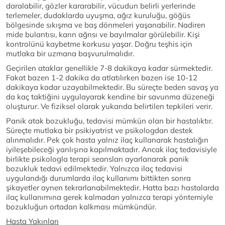
daralabilir, gözler kararabilir, vücudun belirli yerlerinde
terlemeler, dudaklarda uyuşma, ağız kuruluğu, göğüs
bölgesinde sıkışma ve baş dönmeleri yaşanabilir. Nadiren
mide bulantısı, karın ağrısı ve bayılmalar görülebilir. Kişi
kontrolünü kaybetme korkusu yaşar. Doğru teşhis için
mutlaka bir uzmana başvurulmalıdır.
Geçirilen ataklar genellikle 7-8 dakikaya kadar sürmektedir.
Fakat bazen 1-2 dakika da atlatılırken bazen ise 10-12
dakikaya kadar uzayabilmektedir. Bu süreçte beden savaş ya
da kaç taktiğini uygulayarak kendine bir savunma düzeneği
oluşturur. Ve fiziksel olarak yukarıda belirtilen tepkileri verir.
Panik atak bozukluğu, tedavisi mümkün olan bir hastalıktır.
Süreçte mutlaka bir psikiyatrist ve psikologdan destek
alınmalıdır. Pek çok hasta yalnız ilaç kullanarak hastalığın
iyileşebileceği yanlışına kapılmaktadır. Ancak ilaç tedavisiyle
birlikte psikologla terapi seansları ayarlanarak panik
bozukluk tedavi edilmektedir. Yalnızca ilaç tedavisi
uygulandığı durumlarda ilaç kullanımı bittikten sonra
şikayetler aynen tekrarlanabilmektedir. Hatta bazı hastalarda
ilaç kullanımına gerek kalmadan yalnızca terapi yöntemiyle
bozukluğun ortadan kalkması mümkündür.
Hasta Yakınları