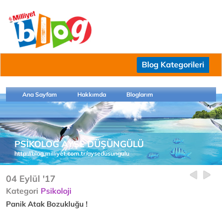
Blog Kategorileri
Ana Sayfam
Hakkımda
Bloglarım
PSİKOLOG AYŞE DÜŞÜNGÜLÜ
http://blog.milliyet.com.tr/aysedusungulu
04 Eylül '17
Kategori
Psikoloji
Panik Atak Bozukluğu !