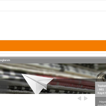
loglarım
Topla
: 661
Kayıt 
Hayat
emeği 