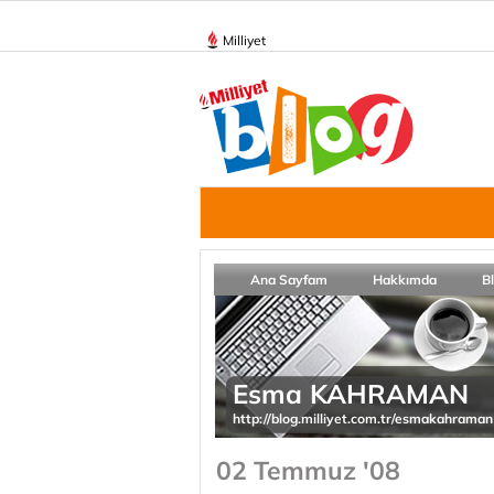
Milliyet
Ana Sayfam
Hakkımda
B
Esma KAHRAMAN
http://blog.milliyet.com.tr/esmakahraman
02 Temmuz '08