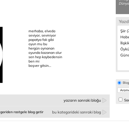
Dünyan
Yazd
Şiir 
merhaba, elveda
seviyor, sevmiyor
Habe
papatya falı gibi
İlişki
oyun mu bu
hergün oynanan
Öykü
oyunda kazanan olur
Günc
sen hep kaybedensin
ben mi
boşver gitsin...
Blo
yazarın sonraki bloğu
Sad
goriden rastgele blog getir
bu kategorideki sonraki blog