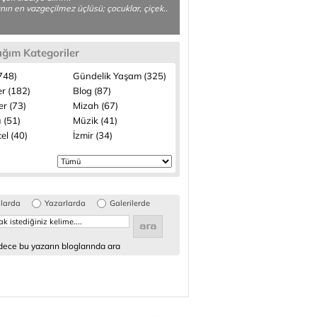
ın en vazgeçilmez üçlüsü; çocuklar, çiçek..
ığım Kategoriler
(748)
Gündelik Yaşam (325)
r (182)
Blog (87)
ler (73)
Mizah (67)
 (51)
Müzik (41)
el (40)
İzmir (34)
glarda
Yazarlarda
Galerilerde
ece bu yazarın bloglarında ara