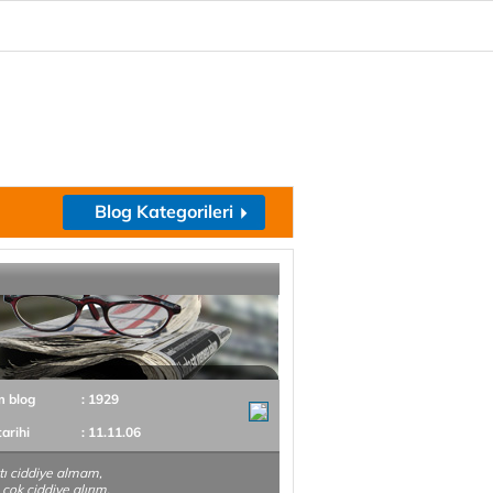
Blog Kategorileri
m blog
: 1929
tarihi
: 11.11.06
ı ciddiye almam,
çok ciddiye alırım.