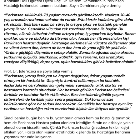
Anabilim Dalı Öğretim Üyesi Doç. Dr. Meltem Demirkıran’ın Parkinson
Hastalığı hakkındaki tanımını buldum. Sayın Demirkıran şöyle demiş:
“Parkinson sıklıkla 40-70 yaşları arasında görülmektedir. Nadiren 30-40
yaş arasında rastlanan vakalar da vardır. Erkeklerde kadınlara göre daha
sık olabilir. Belirtileri uzun bir süreçte ortaya çıkar ve hastalık genelde
yavaş ilerler. Genellikle vücudun tek tarafında titreme ile başlar. Bu
titreme, ellerde istirahat halinde ortaya çıkar, iş yaparken kaybolur. Bazan
ayaklar, çene ve dudakta da titreme olur. Ancak her titremesi olan kişi
Parkinson hastası değildir. Hastalığın ilerlemesi ile vücutta değişmeler olur
ve vücut bazen öne, bazen de hem öne hem de yana eğik bir şekil alır.
Yürüme güçlüğü, düşmelere sebep olabilir. Zamanla ağızdan salya akması,
yutkunma güçlüğü, unutkanlık, kabızlık, aşırı terleme, kas krampları,
tansiyon düşüklüğü, depresyon, uyku bozuklukları gibi ek belirtiler olabilir.”
Prof. Dr. Jale Yazıcı ise şöyle bilgi vermiş:
"Parkinson, yavaş ilerleyen ve hayatı değiştiren, fakat yaşamı tehdit
etmeyen bir hastalıktır. Geçmişte kontrol edilemeyen bu hastalık,
ilaçlardaki ve cerrahideki son gelişmeler sayesinde, artık doktor ve
hastaların kontrolu altındadır. Her hastada görülen Parkinson belirtileri
farklıdır ve hastalar farklı etkilenirler. Bazı hastalarda günlük yaşam
aktivitelerinde kısıtlılık yıllar sonra gelişebilir. Doktorunuz size
belirtilerinize göre bir tedavi önerecektir. Genellikle her hastaya aynı ilaç
verilmez ve hastalığın erken evrelerinde kişinin ilac ihtiyacı olmayabilir.”
Şimdi benim bugün benim bu yazmamın amacı hem bu hastalığı tanımak
hem de Parkinson Hastası yakını olanlara izlediğim filmin de etkisiyle yalnız
olmadıklarını hissettirmek. Çünkü Parkinson hastalığı sadece tek bir kişiyi
etkilemiyor. Hasta olan kişinin etrafındaki kişiler de bu hastalığın her anını
yaşamak zorunda kalıyorlar.