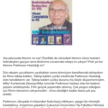
Vücudunuzda titreme mi var? Özellikle de elinizdeki titreme eliniz hareket
halindeyken geçiyor ama dinlenme esnasında ortaya mı çıkıyor? Peki ya her
titreme Parkinson Hastalığı mı?
Dün akşam çocuklarımı uyuttuktan sonra televizyon kanallarında dolaşırken
bir filme takılıp kaldım. Takılıp kaldım çünkü etrafımda Parkinson Hastalığı
olan tanıdıklarım var. Takılıp kaldım çünkü durumu hiç böyle düşünmemiştim.
Milly’i Kurtarmak (Saving Milly) isminde Parkinson hastası olan bir kadının
yaşamı anlatılıyordu. Film gerçek yaşamdan alınmış. Çok yorgun olduğum
için filmin tamamını izleyemedim . Ama izlediğim kadarı bana çok şey
anlattı.
Parkinson, dünyada 4 milyondan fazla kişiyi etkileyen, yaygın bir nörolojik
hastalıkmış. Araştırma yaparken Çukurova Üniversitesi Tıp Fakültesi Nöroloji