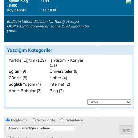
Toplam blog
: 189
: 6400
Kayıt tarihi
: 11.10.06
Endüstri Mühendisi olan Işıl Tabağ, Avrupa
Okullar Birliği görevinden sonra 1998 yılından bu
yana..
Yazdığım Kategoriler
Yurtdışı Eğitim (129)
İş Yaşamı - Kariyer
(11)
Eğitim (9)
Üniversiteler (6)
Güncel (5)
Haber (4)
Sağlıklı Yaşam (4)
İnternet (2)
Anne-Babalar (2)
Blog (2)
Bloglarda
Yazarlarda
Galerilerde