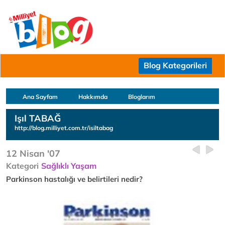
Blog Kategorileri
Ana Sayfam
Hakkımda
Bloglarım
Işıl TABAĞ
http://blog.milliyet.com.tr/isiltabag
12 Nisan '07
Kategori
Sağlıklı Yaşam
Parkinson hastalığı ve belirtileri nedir?