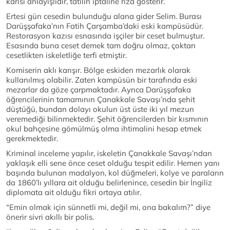
karısı anlayışlıdır, tatilin iptaline rıza gösterir.
Ertesi gün cesedin bulunduğu alana gider Selim. Burası
Darüşşafaka’nın Fatih Çarşamba’daki eski kampüsüdür.
Restorasyon kazısı esnasında işçiler bir ceset bulmuştur.
Esasında buna ceset demek tam doğru olmaz, çoktan
cesetlikten iskeletliğe terfi etmiştir.
Komiserin aklı karışır. Bölge eskiden mezarlık olarak
kullanılmış olabilir. Zaten kampüsün bir tarafında eski
mezarlar da göze çarpmaktadır. Ayrıca Darüşşafaka
öğrencilerinin tamamının Çanakkale Savaşı’nda şehit
düştüğü, bundan dolayı okulun üst üste iki yıl mezun
veremediği bilinmektedir. Şehit öğrencilerden bir kısmının
okul bahçesine gömülmüş olma ihtimalini hesap etmek
gerekmektedir.
Kriminal inceleme yapılır, iskeletin Çanakkale Savaşı’ndan
yaklaşık elli sene önce ceset olduğu tespit edilir. Hemen yanı
başında bulunan madalyon, kol düğmeleri, kolye ve paraların
da 1860’lı yıllara ait olduğu belirlenince, cesedin bir İngiliz
diplomata ait olduğu fikri ortaya atılır.
“Emin olmak için sünnetli mi, değil mi, ona bakalım?” diye
önerir sivri akıllı bir polis.