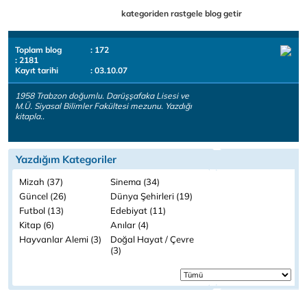
kategoriden rastgele blog getir
Toplam blog
: 172
: 2181
Kayıt tarihi
: 03.10.07
1958 Trabzon doğumlu. Darüşşafaka Lisesi ve
M.Ü. Siyasal Bilimler Fakültesi mezunu. Yazdığı
kitapla..
Yazdığım Kategoriler
Mizah (37)
Sinema (34)
Güncel (26)
Dünya Şehirleri (19)
Futbol (13)
Edebiyat (11)
Kitap (6)
Anılar (4)
Hayvanlar Alemi (3)
Doğal Hayat / Çevre
(3)