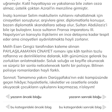
uğramıştır. Katil hayattaysa ve yakalansa bile zaten ceza
almaz, üstelik çoktan Azrail’in menziline girmiştir.
İnatçı komiser Selim maktullerin ruhlarını rahatlatmak için
cinayetleri soruşturur, arşivlere girer, diplomatlarla konuşur,
bazen diplomatik skandallara sebep olur, Sultan Abdülaziz’i
bile işe bulaştırır, koca sultanın Fransa imparatoru III.
Napolyon’un karısıyla ilişkilerini en ince detayına kadar tespit
eder ama cinayetleri aydınlatmakta hayli zorlanır.
Melih Esen Cengiz tarafından kaleme alınan
PAYLAŞILAMAYAN CİNAYET romanı işte kâh tarihin tozlu
raflarına ve derinliklerine dalarak, kâh günümüze gelerek bu
zorlukları anlatmaktadır. Soluk soluğa ve keyifle okunacak
ve sürpriz bir sonla neticelenecek tarihi bir polisiye. Bilinen
polisiye romanlardan hayli farklı.
Sonnot: Tamamına yakını Darüşşafaka’nın eski kampüsünde
geçen hikâye; hayaletlerle, iskeletler ve cesetlerle orada
okuyacak çocukların uykularını kaçırmazsa, n’olayım!
yazarın önceki bloğu
yazarın sonraki bloğu
bu kategorideki önceki blog
bu kategorideki sonraki blog