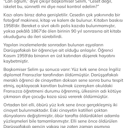
“Lan oğlum,” diye çıkışır başkomiser Selim, “Ceset değil,
iskelet bu, sünnetli mi diye nasıl kontrol edelim?”
Kazı alanı biraz daha genişletilir. Cesedin çok yakınında bir
fotoğraf makinesi, kitap ve kalem de bulunur. Kitabın baskısı
1958’dir. Bereket o sivri akıllı polis kazıda bulunmamıştır,
yoksa pekâlâ 1867’de ölen birinin 90 yıl sonrasına ait kitabı
okuduğunu da ileri sürebilirdi.
Yapılan incelemelerde sonradan bulunan eşyaların
Darüşşafakalı bir öğrenciye ait olduğu anlaşılır. Öğrenci
Kasım 1959’da binanın en üst katından düşerek hayatını
kaybetmiştir.
Başkomiser Selim şu sonuca varır: Yüz kırk sene önce İngiliz
diplomat Fransızlar tarafından öldürmüştür. Darüşşafakalı
meraklı öğrenci de cinayetten doksan sene sonra bunu tespit
etmiş, açıklayacak kanıtları bulmak üzereyken okuldaki
Fransızca öğretmeni durumu öğrenmiş, ülkesinin adı kötüye
çıkmasın diye çocuğu kaza süsü vererek öldürmüştür.
Ortadan biri elli, öbürü yüz kırk sene önce gerçekleşmiş iki
cinayet bulunmaktadır. Eski cinayetin katilleri çoktan
dünyalarını değiştirmiştir, öbür tarafta öldürdükleri adamla
yüzleşmeleri bile tamamlanmıştır. Elli sene önce öldürülen
Darüşşafakalı gencin vakası ise zaten zaman aşımına