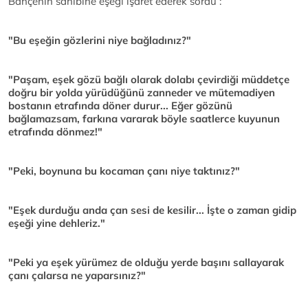
Bahçenin sahibine eşeği işaret ederek sordu :
"Bu eşeğin gözlerini niye bağladınız?"
"Paşam, eşek gözü bağlı olarak dolabı çevirdiği müddetçe
doğru bir yolda yürüdüğünü zanneder ve mütemadiyen
bostanın etrafında döner durur... Eğer gözünü
bağlamazsam, farkına vararak böyle saatlerce kuyunun
etrafında dönmez!"
"Peki, boynuna bu kocaman çanı niye taktınız?"
"Eşek durduğu anda çan sesi de kesilir... İşte o zaman gidip
eşeği yine dehleriz."
"Peki ya eşek yürümez de olduğu yerde başını sallayarak
çanı çalarsa ne yaparsınız?"