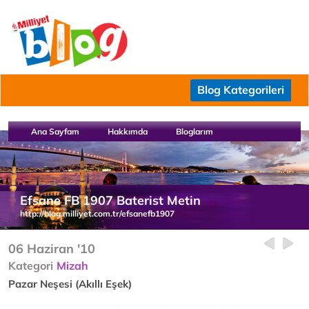
Blog Kategorileri
Ana Sayfam
Hakkımda
Bloglarım
Efsane FB 1907 Baterist Metin
http://blog.milliyet.com.tr/efsanefb1907
06 Haziran '10
Kategori
Mizah
Pazar Neşesi (Akıllı Eşek)