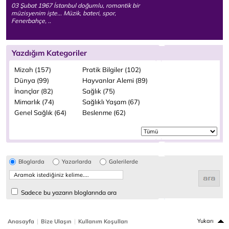
03 Şubat 1967 İstanbul doğumlu, romantik bir
müzisyenim işte... Müzik, bateri, spor,
Fenerbahçe, ..
Yazdığım Kategoriler
Mizah (157)
Pratik Bilgiler (102)
Dünya (99)
Hayvanlar Alemi (89)
İnançlar (82)
Sağlık (75)
Mimarlık (74)
Sağlıklı Yaşam (67)
Genel Sağlık (64)
Beslenme (62)
Bloglarda
Yazarlarda
Galerilerde
Sadece bu yazarın bloglarında ara
|
|
Yukarı
Anasayfa
Bize Ulaşın
Kullanım Koşulları