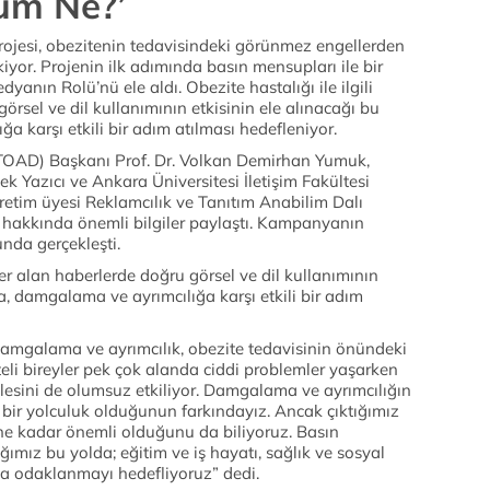
üm Ne?’
rojesi, obezitenin tedavisindeki görünmez engellerden
yor. Projenin ilk adımında basın mensupları ile bir
anın Rolü’nü ele aldı. Obezite hastalığı ile ilgili
rsel ve dil kullanımının etkisinin ele alınacağı bu
a karşı etkili bir adım atılması hedefleniyor.
(TOAD) Başkanı Prof. Dr. Volkan Demirhan Yumuk,
k Yazıcı ve Ankara Üniversitesi İletişim Fakültesi
ğretim üyesi Reklamcılık ve Tanıtım Anabilim Dalı
e hakkında önemli bilgiler paylaştı. Kampanyanın
unda gerçekleşti.
yer alan haberlerde doğru görsel ve dil kullanımının
la, damgalama ve ayrımcılığa karşı etkili bir adım
amgalama ve ayrımcılık, obezite tedavisinin önündeki
li bireyler pek çok alanda ciddi problemler yaşarken
lesini de olumsuz etkiliyor. Damgalama ve ayrımcılığın
r bir yolculuk olduğunun farkındayız. Ancak çıktığımız
n ne kadar önemli olduğunu da biliyoruz. Basın
ağımız bu yolda; eğitim ve iş hayatı, sağlık ve sosyal
ana odaklanmayı hedefliyoruz” dedi.