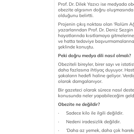
Prof. Dr. Dilek Yazıcı ise medyada obe
obezite algısının doğru oluşmasında v
olduğunu belirtti.
Projenin çıkış noktası olan ‘Rolüm A
yazarlarından Prof. Dr. Deniz Sezgin
hayatlarında kısıtlamaya gitmelerin
ve hatta tedaviye başvurmamalarına 
şeklinde konuştu.
Peki doğru medya dili nasıl olmalı?
Obeziteli bireyler, birer sayı ve ista
daha fazlasına ihtiyaç duyuyor. Hast
şakaların hedefi haline geliyor. Verd
olarak damgalanıyor.
Bir gazeteci olarak sürece nasıl dest
konusunda neler yapabileceğim geldi..
Obezite ne değildir?
· Sadece kilo ile ilgili değildir.
· Nedeni iradesizlik değildir.
· ‘Daha az yemek, daha çok hareket