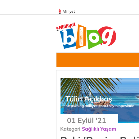
Milliyet
Tülin Açıkbaş
http://blog.milliyet.com.tr/iyininpesinde
01 Eylül '21
Kategori
Sağlıklı Yaşam