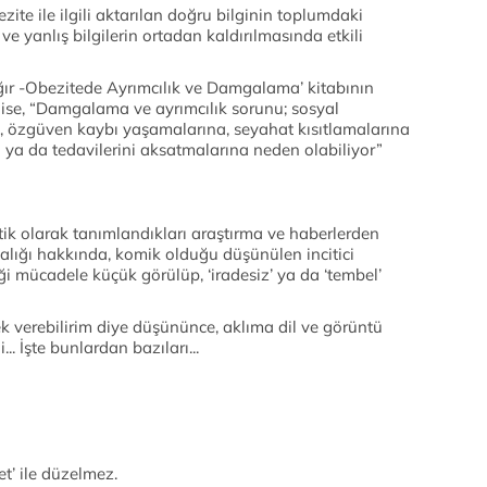
zite ile ilgili aktarılan doğru bilginin toplumdaki
e yanlış bilgilerin ortadan kaldırılmasında etkili
ğır -Obezitede Ayrımcılık ve Damgalama’ kitabının
 ise, “Damgalama ve ayrımcılık sorunu; sosyal
e, özgüven kaybı yaşamalarına, seyahat kısıtlamalarına
ya da tedavilerini aksatmalarına neden olabiliyor”
tistik olarak tanımlandıkları araştırma ve haberlerden
alığı hakkında, komik olduğu düşünülen incitici
iği mücadele küçük görülüp, ‘iradesiz’ ya da ‘tembel’
ek verebilirim diye düşününce, aklıma dil ve görüntü
. İşte bunlardan bazıları...
’ ile düzelmez.