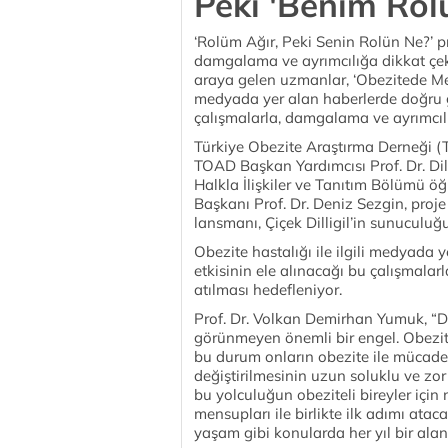
Peki 'Benim Rol
‘Rolüm Ağır, Peki Senin Rolün Ne?’ p
damgalama ve ayrımcılığa dikkat çeki
araya gelen uzmanlar, ‘Obezitede Medy
medyada yer alan haberlerde doğru gö
çalışmalarla, damgalama ve ayrımcılığ
Türkiye Obezite Araştırma Derneği 
TOAD Başkan Yardımcısı Prof. Dr. Dile
Halkla İlişkiler ve Tanıtım Bölümü ö
Başkanı Prof. Dr. Deniz Sezgin, proj
lansmanı, Çiçek Dilligil’in sunuculuğ
Obezite hastalığı ile ilgili medyada 
etkisinin ele alınacağı bu çalışmalar
atılması hedefleniyor.
Prof. Dr. Volkan Demirhan Yumuk, “D
görünmeyen önemli bir engel. Obezite
bu durum onların obezite ile mücade
değiştirilmesinin uzun soluklu ve zo
bu yolculuğun obeziteli bireyler içi
mensupları ile birlikte ilk adımı atac
yaşam gibi konularda her yıl bir al