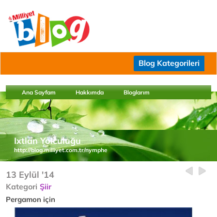
Blog Kategorileri
Ana Sayfam
Hakkımda
Bloglarım
Ixtlan Yolculuğu
http://blog.milliyet.com.tr/nymphe
13 Eylül '14
Kategori
Şiir
Pergamon için