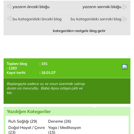
yazarın önceki bloğu
yazarın sonraki bloğu
bu kategorideki önceki blog
bu kategorideki sonraki blog
kategoriden rastgele blog getir
Toplam blog
: 191
: 1283
Kayıt tarihi
: 16.01.07
Başlangıçta sadece su ve onun üzerinde salınıp
duran sis mevcuttu. Baba Apsu ortaya çıktı ve
tat..
Yazdığım Kategoriler
Ruh Sağlığı (29)
Deneme (26)
Doğal Hayat / Çevre
Yoga / Meditasyon
(23)
(15)